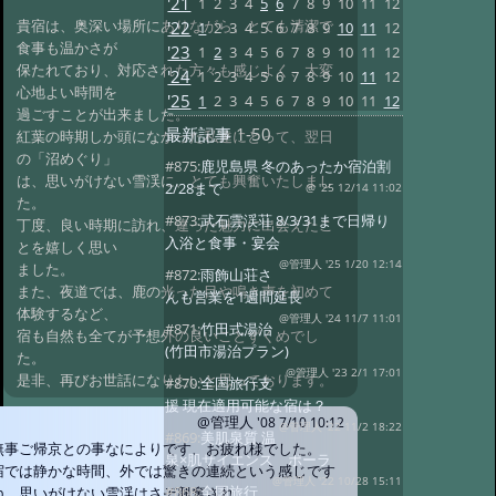
'21
1
2
3
4
5
6
7
8
9
10
11
12
貴宿は、奥深い場所にありながら、とても清潔で
'22
1
2
3
4
5
6
7
8
9
10
11
12
食事も温かさが
'23
1
2
3
4
5
6
7
8
9
10
11
12
保たれており、対応された方々も感じよく、大変
'24
1
2
3
4
5
6
7
8
9
10
11
12
心地よい時間を
'25
1
2
3
4
5
6
7
8
9
10
11
12
過ごすことが出来ました。
最新記事
1-50
紅葉の時期しか頭になかった私達にとって、翌日
の「沼めぐり」
#875:
鹿児島県 冬のあったか宿泊割
は、思いがけない雪渓に、とても興奮いたしまし
2/28まで
@ '25 12/14 11:02
た。
#873:
武石雲渓荘 8/3/31まで日帰り
丁度、良い時期に訪れ、違った魅力に出会えたこ
入浴と食事・宴会
とを嬉しく思い
@管理人 '25 1/20 12:14
ました。
#872:
雨飾山荘さ
また、夜道では、鹿の光った目や鳴き声を初めて
んも営業を1週間延長
体験するなど、
@管理人 '24 11/7 11:01
#871:
竹田式湯治
宿も自然も全てが予想外の良いことずくめでし
(竹田市湯治プラン)
た。
@管理人 '23 2/1 17:01
是非、再びお世話になりたいと思っております。
#870:
全国旅行支
援 現在適用可能な宿は？
@管理人
'08 7/10 10:12
@管理人 '22 11/2 18:22
#869:
美肌泉質 温
無事ご帰京との事なによりです、お疲れ様でした。
泉×肌サイエンス ポーラ
宿では静かな時間、外では驚きの連続という感じです
@管理人 '22 10/28 15:11
#868:
全国旅行
ね。思いがけない雪渓はさぞ興奮され