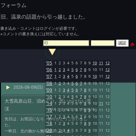
フォーラム
旧、温泉の話題から引っ越しました。
書き込み・コメントはログインが必要です。
※コメントの書き換えには対応していません。
'05
1
2
3
4
5
6
7
8
9
10
11
12
'06
1
2
3
4
5
6
7
8
9
10
11
12
'07
1
2
3
4
5
6
7
8
9
10
11
12
'08
1
2
3
4
5
6
7
8
9
10
11
12
2026-08-09(日)
'09
1
2
3
4
5
6
7
8
9
10
11
12
'10
1
2
3
4
5
6
7
8
9
10
11
12
大雪高原山荘、沼めぐり、思いがけない雪
'14
1
2
3
4
5
6
7
8
9
10
11
12
渓
@AK さま
#672 '08 7/10 10:10
'15
1
2
3
4
5
6
7
8
9
10
11
12
'17
1
2
3
4
5
6
7
8
9
10
11
12
先日は、お世話になり、ありがとうございまし
'18
1
2
3
4
5
6
7
8
9
10
11
12
た。
'20
1
2
3
4
5
6
7
8
9
10
11
12
一昨日、北の旅から無事帰京しました。