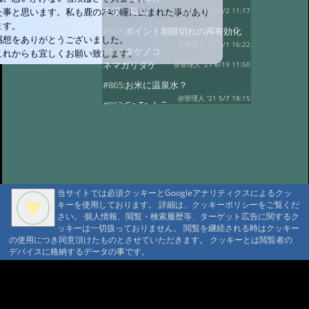
支援 概略
た事と思います。私も鹿の24の瞳に囲まれた事があり
@管理人 '22 10/2 11:17
ます。
#867:
ポイント期限切れの再有効化
感想をありがとうございました。
@管理人 '22 1/1 16:22
#866:
タケノコ
これからも宜しくお願い致します。
ネマガリダケ
@管理人 '21 6/19 11:50
#865:
お米に温泉水？
@管理人 '21 5/7 18:15
#863:
Go To トラ
ベル 第三者機関に承認されました
@管理人 '20 9/17 20:39
#862:
GoToトラ
ベル第三者機関に申請中
@管理人 '20 9/4 22:20
#860:
コロナウィ
ルス、自粛休業・オープン延期
当サイトでは必須クッキーとGoogleアナリティクスによるクッ
@管理人 '20 4/14 15:40
キーを使用しております。 詳細は、クッキーポリシーをご覧くだ
#859:
渋温泉つば
さい。 個人情報、閲覧・検索履歴等、ターゲット広告に関するク
たや旅館
@sa '20 2/27 14:26
ッキーは一切扱っておりません。 閲覧を継続される時はクッキー
の使用につき同意頂けたものとさせていただきます。 クッキーとは閲覧者の
#858:
11府県ふっこう周遊割
デバイスに格納するデータの事です。
@ '18 9/6 07:25
#857:
立山新湯上の監視
カメラのような
@ '18 8/7 07:39
A A
A A A MountAin TRAD
#856:
冷泉小屋を買い取って下さる
方を募集
@管理人 '18 3/29 04:27