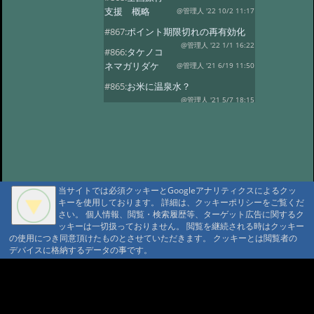
支援 概略
@管理人 '22 10/2 11:17
#867:
ポイント期限切れの再有効化
@管理人 '22 1/1 16:22
#866:
タケノコ
ネマガリダケ
@管理人 '21 6/19 11:50
#865:
お米に温泉水？
@管理人 '21 5/7 18:15
#863:
Go To トラ
ベル 第三者機関に承認されました
@管理人 '20 9/17 20:39
#862:
GoToトラ
ベル第三者機関に申請中
@管理人 '20 9/4 22:20
#860:
コロナウィ
ルス、自粛休業・オープン延期
当サイトでは必須クッキーとGoogleアナリティクスによるクッ
キーを使用しております。 詳細は、クッキーポリシーをご覧くだ
@管理人 '20 4/14 15:40
#859:
渋温泉つば
さい。 個人情報、閲覧・検索履歴等、ターゲット広告に関するク
たや旅館
@sa '20 2/27 14:26
ッキーは一切扱っておりません。 閲覧を継続される時はクッキー
の使用につき同意頂けたものとさせていただきます。 クッキーとは閲覧者の
#858:
11府県ふっこう周遊割
デバイスに格納するデータの事です。
@ '18 9/6 07:25
#857:
立山新湯上の監視
カメラのような
A A
@ '18 8/7 07:39
A A A MountAin TRAD
#856:
冷泉小屋を買い取って下さる
方を募集
@管理人 '18 3/29 04:27