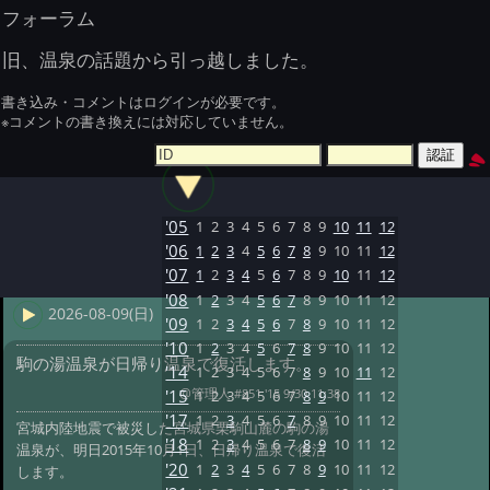
フォーラム
旧、温泉の話題から引っ越しました。
書き込み・コメントはログインが必要です。
※コメントの書き換えには対応していません。
'05
1
2
3
4
5
6
7
8
9
10
11
12
'06
1
2
3
4
5
6
7
8
9
10
11
12
'07
1
2
3
4
5
6
7
8
9
10
11
12
'08
1
2
3
4
5
6
7
8
9
10
11
12
2026-08-09(日)
'09
1
2
3
4
5
6
7
8
9
10
11
12
'10
1
2
3
4
5
6
7
8
9
10
11
12
駒の湯温泉が日帰り温泉で復活します。
'14
1
2
3
4
5
6
7
8
9
10
11
12
@管理人
#851 '15 9/30 11:38
'15
1
2
3
4
5
6
7
8
9
10
11
12
'17
1
2
3
4
5
6
7
8
9
10
11
12
宮城内陸地震で被災した宮城県栗駒山麓の駒の湯
'18
1
2
3
4
5
6
7
8
9
10
11
12
温泉が、明日2015年10月1日、日帰り温泉で復活
'20
1
2
3
4
5
6
7
8
9
10
11
12
します。