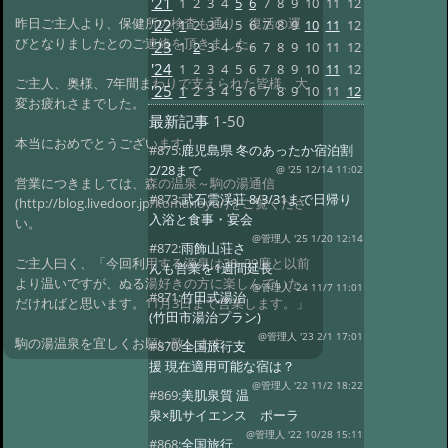
'21
1
2
3
4
5
6
7
8
9
10
11
12
昨日ご主人より、保健所の検査も通り、復活の運
'22
1
2
3
4
5
6
7
8
9
10
11
12
びとなりましたとのご連絡を頂きました。
'23
1
2
3
4
5
6
7
8
9
10
11
12
'24
1
2
3
4
5
6
7
8
9
10
11
12
ご主人、奥様、7年間まわりで支えられた皆様、大
'25
1
2
3
4
5
6
7
8
9
10
11
12
変お疲れさまでした。
最新記事
1-50
本当におめでとうございます！
#875:
鹿児島県 冬のあったか宿泊割
2/28まで
@ '25 12/14 11:02
営業につきましては、森の温泉～駒の湯通信
#873:
武石雲渓荘 8/3/31まで日帰り
(http://blog.livedoor.jp/komanoyu/)をご覧くださ
入浴と食事・宴会
い。
@管理人 '25 1/20 12:14
#872:
雨飾山荘さ
ご主人曰く、「今回利用する源泉は38~39度と以前
んも営業を1週間延長
より温いですが、ぬる湯好きの方に楽しんでいた
@管理人 '24 11/7 11:01
#871:
竹田式湯治
だければと思います。11月3日まで営業します。」
(竹田市湯治プラン)
@管理人 '23 2/1 17:01
駒の湯温泉を宜しくお願い致します。
#870:
全国旅行支
援 現在適用可能な宿は？
@管理人 '22 11/2 18:22
#869:
美肌泉質 温
泉×肌サイエンス ポーラ
@管理人 '22 10/28 15:11
#868:
全国旅行