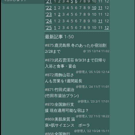
'21
1
2
3
4
5
6
7
8
9
10
11
12
'22
1
2
3
4
5
6
7
8
9
10
11
12
'23
1
2
3
4
5
6
7
8
9
10
11
12
'24
1
2
3
4
5
6
7
8
9
10
11
12
'25
1
2
3
4
5
6
7
8
9
10
11
12
最新記事
1-50
#875:
鹿児島県 冬のあったか宿泊割
2/28まで
@ '25 12/14 11:02
#873:
武石雲渓荘 8/3/31まで日帰り
入浴と食事・宴会
@管理人 '25 1/20 12:14
#872:
雨飾山荘さ
んも営業を1週間延長
@管理人 '24 11/7 11:01
#871:
竹田式湯治
(竹田市湯治プラン)
@管理人 '23 2/1 17:01
#870:
全国旅行支
援 現在適用可能な宿は？
@管理人 '22 11/2 18:22
#869:
美肌泉質 温
泉×肌サイエンス ポーラ
@管理人 '22 10/28 15:11
#868:
全国旅行