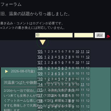
フォーラム
旧、温泉の話題から引っ越しました。
書き込み・コメントはログインが必要です。
※コメントの書き換えには対応していません。
'05
1
2
3
4
5
6
7
8
9
10
11
12
'06
1
2
3
4
5
6
7
8
9
10
11
12
'07
1
2
3
4
5
6
7
8
9
10
11
12
'08
1
2
3
4
5
6
7
8
9
10
11
12
2026-08-07(金)
'09
1
2
3
4
5
6
7
8
9
10
11
12
'10
1
2
3
4
5
6
7
8
9
10
11
12
渋温泉つばたや旅館
@sa
#859 '20 2/27 14:26
'14
1
2
3
4
5
6
7
8
9
10
11
12
'15
1
2
3
4
5
6
7
8
9
10
11
12
2/20から一泊で宿泊しました。利用は3回目ですが
'17
1
2
3
4
5
6
7
8
9
10
11
12
いつ来ても女将さんが気さくで気遣いも素晴らし
くアットホームな感じが良いです。料理もご飯が
'18
1
2
3
4
5
6
7
8
9
10
11
12
すすむ美味しさで大満足！また渋温泉訪ねる際に
'20
1
2
3
4
5
6
7
8
9
10
11
12
利用します。