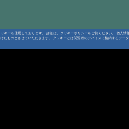
#343:
お元気
#344:
飲泉
#343:
お久し
るクッキーを使用しております。 詳細は、クッキーポリシーをご覧ください。 個人
#343:
お世話
頂けたものとさせていただきます。 クッキーとは閲覧者のデバイスに格納するデー
#341:
大分県
#341:
大分県
#331:
会員掲
#328:
返信
#328:
再開さ
#328:
かんの
利用規定
 利用規定
#324:
新穂高
約
ト規定
#320:
ご返事
ンツ著作権
#268:
Re:
#268:
大雪高