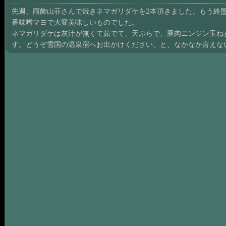
先週、雨飾山荘さんで焼きネマガリダケを2本頂きました。もう終
番味噌マヨで大変美味しいものでした。
ネマガリダケは灰汁が無くて茹でて、天ぷらで、豚肉ニンジン玉ね
す。どうぞ雪国の温泉宿へお出かけください、と、なかなか言えな