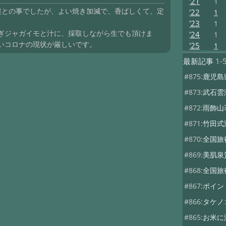
'21
1
盤との事でしたが、よい焼き加減で、香ばしくて、定
'22
1
'23
1
ぎジャガイモと汁に、採取しながら生でも頂けま
'24
1
いコロナの現状が厳しいです。
'25
1
最新記事
1-
#875:
鹿児島
#873:
武石雲
#872:
雨飾山
#871:
竹田式
#870:
全国旅
#869:
美肌泉
#868:
全国旅
#867:
ポイン
#866:
タケノ
#865:
お米に