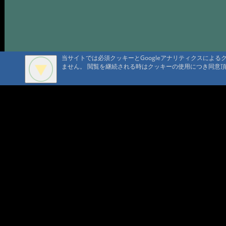
当サイトでは必須クッキーとGoogleアナリティクスによ
ません。 閲覧を継続される時はクッキーの使用につき同意
A A
A A A MountAin TRAD
セキュリティポリシー
仮予約 
プライバシーポリシー
請書予約
Cookie ポリシー
会員規
会社概要
ポイン
コンテ
問合せ