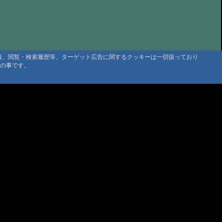
@管理人 '10 7/30 11:26
そうでなによりです
@たもちゃん '10 7/9 22:37
@管理人 '10 7/1 11:56
ぶりです、ｍ（＿＿）ｍ
@管理人 '10 7/1 11:25
情報、閲覧・検索履歴等、ターゲット広告に関するクッキーは一切扱っており
になります
@たもちゃん '10 5/26 17:53
タの事です。
、某温泉
@管理人 '10 2/17 20:42
、某温泉
@匿名 '10 2/17 19:44
示板
@管理人 '09 8/7 10:18
@管理人 '09 6/10 21:29
れますように
@ねずっぽ '09 5/5 14:51
温泉さん
@管理人 '09 4/24 11:03
温泉 中崎山荘さん移転、新源泉
@管理人 '09 3/31 20:24
@管理人 '09 3/19 18:19
大雪高原山荘、沼めぐり、思いがけない雪渓
@管理人 '08 7/10 10:12
マウンテントラッド株式会社
原山荘、沼めぐり、思いがけない雪渓
@AK さま '08 7/10 10:10
〒386-1211 長野県上田市下之郷692