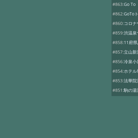
#863:
Go 
#862:
GoT
#860:
コロナ
#859:
渋温泉
#858:
11府
#857:
立山新
#856:
冷泉小
#854:
ホテル
#853:
法華院
#851:
駒の湯
#850:
桜野温
#848:
管理人
#847:
日景温
#261:
岩手・
#343:
ラジウ