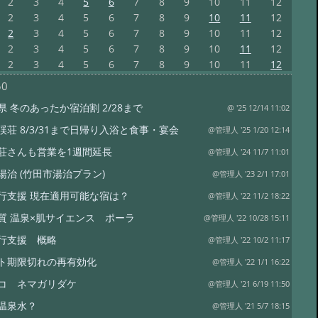
2
3
4
5
6
7
8
9
10
11
12
2
3
4
5
6
7
8
9
10
11
12
2
3
4
5
6
7
8
9
10
11
12
2
3
4
5
6
7
8
9
10
11
12
2
3
4
5
6
7
8
9
10
11
12
50
県 冬のあったか宿泊割 2/28まで
@ '25 12/14 11:02
渓荘 8/3/31まで日帰り入浴と食事・宴会
@管理人 '25 1/20 12:14
荘さんも営業を1週間延長
@管理人 '24 11/7 11:01
湯治 (竹田市湯治プラン)
@管理人 '23 2/1 17:01
行支援 現在適用可能な宿は？
@管理人 '22 11/2 18:22
質 温泉×肌サイエンス ポーラ
@管理人 '22 10/28 15:11
行支援 概略
@管理人 '22 10/2 11:17
ト期限切れの再有効化
@管理人 '22 1/1 16:22
コ ネマガリダケ
@管理人 '21 6/19 11:50
温泉水？
@管理人 '21 5/7 18:15