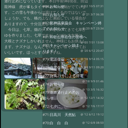
通行止めになっています。本日午前9時現在、田辺
#84:
お知らせ
龍神線 虎が峯もタイヤチェーン規制がでていま
@ '22 10/5 07:31
す。この雪も午後からは溶けてくるのではないで
#83:
お知らせ
@ '21 3/7 06:38
しょうか。でも、橋の上など凍結している場合が
#82:
龍神温泉協会 キャンペーン終
ありますので、十分注意してください。
了のお知らせ
@ '20 8/7 23:34
今日は、七草。畑のナズナを引いてきて七草が
ゆを作りました。七草ですが、なぜか大女将は、
#81:
和歌山県在住の皆様へ
大根とナズナしかいれません。神様にもお供えし
@ '20 7/31 13:08
#80:
キャンペーン始ま
ます。ナズナは、なんともいえない香りがしてお
ります！
@ '20 6/12 20:47
いしいです。ほっとする味ですね。
#79:
電話復旧
@ '18 9/14 05:15
#78:
停電仮復旧
@ '18 9/11 09:20
#77:
台風21号による停電
@ '18 9/9 01:46
#74:
お知らせ
@ '13 3/5 16:32
#73:
道路通行止めのお
知らせ
@ '12 12/1 14:32
#72:
七夕に
@ '12 7/6 17:17
#71:
日高川 天然鮎
@ '12 6/12 19:12
#70:
白 白 白
@ '12 6/8 08:50