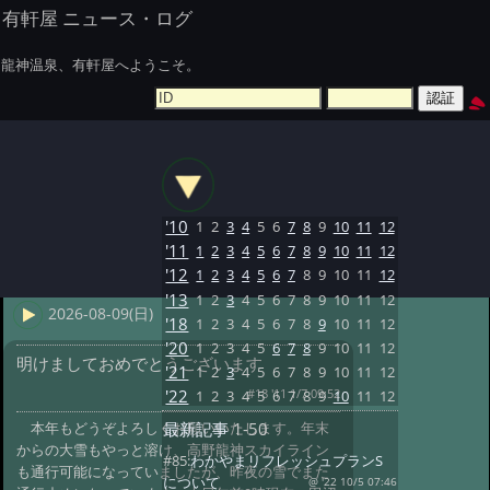
有軒屋 ニュース・ログ
龍神温泉、有軒屋へようこそ。
'10
1
2
3
4
5
6
7
8
9
10
11
12
'11
1
2
3
4
5
6
7
8
9
10
11
12
'12
1
2
3
4
5
6
7
8
9
10
11
12
'13
1
2
3
4
5
6
7
8
9
10
11
12
2026-08-09(日)
'18
1
2
3
4
5
6
7
8
9
10
11
12
'20
1
2
3
4
5
6
7
8
9
10
11
12
明けましておめでとうございます
'21
1
2
3
4
5
6
7
8
9
10
11
12
#18 '11 1/7 09:52
'22
1
2
3
4
5
6
7
8
9
10
11
12
本年もどうぞよろしくお願いいたします。年末
最新記事
1-50
からの大雪もやっと溶け、高野龍神スカイライン
#85:
わかやまリフレッシュプランS
も通行可能になっていましたが、昨夜の雪でまた
について
@ '22 10/5 07:46