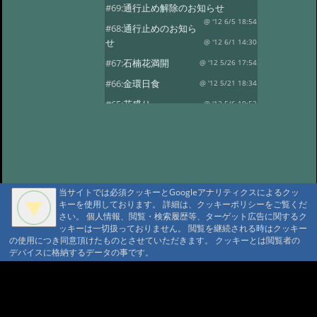
#69:
通行止め解除のお知らせ
@ '12 6/5 18:54
#68:
通行止めのお知ら
せ
@ '12 6/1 14:30
#67:
石楠花満開
@ '12 5/26 17:54
#66:
金環日食
@ '12 5/21 18:34
#65:
花盛り
@ '12 5/6 19:52
#64:
風光る
@ '12 4/30 17:59
#63:
春の風景その2
@ '12 4/14 13:30
#62:
春の風景
@ '12 4/10 17:15
#61:
龍神温泉の観燈祭
@ '12 3/27 19:46
当サイトでは必須クッキーとGoogleアナリティクスによるクッ
キーを使用しております。 詳細は、クッキーポリシーをご覧くだ
#60:
春一番？
@ '12 3/24 18:38
さい。 個人情報、閲覧・検索履歴等、ターゲット広告に関するク
#59:
寒の戻り
ッキーは一切扱っておりません。 閲覧を継続される時はクッキー
@ '12 3/13 18:41
の使用につき同意頂けたものとさせていただきます。 クッキーとは閲覧者の
#58:
春を探して…
@ '12 3/3 15:24
デバイスに格納するデータの事です。
#57:
観燈祭
@ '12 3/1 18:52
A A
#56:
貴志駅に行ってきました
A A A MountAin TRAD
@ '12 2/8 18:30
#55:
２月４日 立春