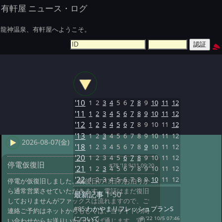
有軒屋 ニュース・ログ
龍神温泉、有軒屋へようこそ。
'10
1
2
3
4
5
6
7
8
9
10
11
12
'11
1
2
3
4
5
6
7
8
9
10
11
12
'12
1
2
3
4
5
6
7
8
9
10
11
12
'13
1
2
3
4
5
6
7
8
9
10
11
12
2026-08-07(金)
'18
1
2
3
4
5
6
7
8
9
10
11
12
'20
1
2
3
4
5
6
7
8
9
10
11
12
停電仮復旧
#78 '18 9/11 09:20
'21
1
2
3
4
5
6
7
8
9
10
11
12
'22
1
2
3
4
5
6
7
8
9
10
11
12
停電が仮復旧しました。明後日の13日のお泊りか
ら通常営業させていただきます。電話はまだ復旧
最新記事
1-50
しておりませんがファックスは流れますので、ご
#85:
わかやまリフレッシュプランS
連絡ご予約はネットからもしくは、当サイトの問
について
@ '22 10/5 07:46
い合わせからお送りいただければ通じます。宜し