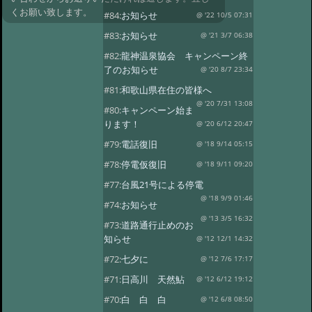
くお願い致します。
#84:
お知らせ
@ '22 10/5 07:31
#83:
お知らせ
@ '21 3/7 06:38
#82:
龍神温泉協会 キャンペーン終
了のお知らせ
@ '20 8/7 23:34
#81:
和歌山県在住の皆様へ
@ '20 7/31 13:08
#80:
キャンペーン始ま
ります！
@ '20 6/12 20:47
#79:
電話復旧
@ '18 9/14 05:15
#78:
停電仮復旧
@ '18 9/11 09:20
#77:
台風21号による停電
@ '18 9/9 01:46
#74:
お知らせ
@ '13 3/5 16:32
#73:
道路通行止めのお
知らせ
@ '12 12/1 14:32
#72:
七夕に
@ '12 7/6 17:17
#71:
日高川 天然鮎
@ '12 6/12 19:12
#70:
白 白 白
@ '12 6/8 08:50