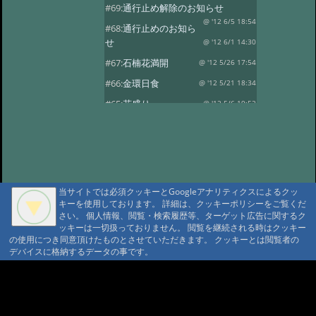
#69:
通行止め解除のお知らせ
@ '12 6/5 18:54
#68:
通行止めのお知ら
せ
@ '12 6/1 14:30
#67:
石楠花満開
@ '12 5/26 17:54
#66:
金環日食
@ '12 5/21 18:34
#65:
花盛り
@ '12 5/6 19:52
#64:
風光る
@ '12 4/30 17:59
#63:
春の風景その2
@ '12 4/14 13:30
#62:
春の風景
@ '12 4/10 17:15
#61:
龍神温泉の観燈祭
@ '12 3/27 19:46
当サイトでは必須クッキーとGoogleアナリティクスによるクッ
キーを使用しております。 詳細は、クッキーポリシーをご覧くだ
#60:
春一番？
@ '12 3/24 18:38
さい。 個人情報、閲覧・検索履歴等、ターゲット広告に関するク
#59:
寒の戻り
ッキーは一切扱っておりません。 閲覧を継続される時はクッキー
@ '12 3/13 18:41
の使用につき同意頂けたものとさせていただきます。 クッキーとは閲覧者の
#58:
春を探して…
@ '12 3/3 15:24
デバイスに格納するデータの事です。
#57:
観燈祭
@ '12 3/1 18:52
A A
#56:
貴志駅に行ってきました
A A A MountAin TRAD
@ '12 2/8 18:30
#55:
２月４日 立春