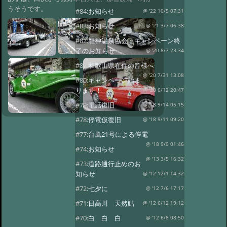
うそうです。
#84:
お知らせ
@ '22 10/5 07:31
#83:
お知らせ
@ '21 3/7 06:38
#82:
龍神温泉協会 キャンペーン終
了のお知らせ
@ '20 8/7 23:34
#81:
和歌山県在住の皆様へ
@ '20 7/31 13:08
#80:
キャンペーン始ま
ります！
@ '20 6/12 20:47
#79:
電話復旧
@ '18 9/14 05:15
#78:
停電仮復旧
@ '18 9/11 09:20
#77:
台風21号による停電
@ '18 9/9 01:46
#74:
お知らせ
@ '13 3/5 16:32
#73:
道路通行止めのお
知らせ
@ '12 12/1 14:32
#72:
七夕に
@ '12 7/6 17:17
#71:
日高川 天然鮎
@ '12 6/12 19:12
#70:
白 白 白
@ '12 6/8 08:50