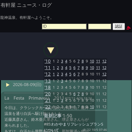
有軒屋 ニュース・ログ
龍神温泉、有軒屋へようこそ。
'10
1
2
3
4
5
6
7
8
9
10
11
12
'11
1
2
3
4
5
6
7
8
9
10
11
12
'12
1
2
3
4
5
6
7
8
9
10
11
12
'13
1
2
3
4
5
6
7
8
9
10
11
12
2026-08-09(日)
'18
1
2
3
4
5
6
7
8
9
10
11
12
'20
1
2
3
4
5
6
7
8
9
10
11
12
La Festa Primavera 2011
#27 '11 4/16 18:24
'21
1
2
3
4
5
6
7
8
9
10
11
12
'22
1
2
3
4
5
6
7
8
9
10
11
12
今日は、クラシックカーが大阪から高野山、龍神
温泉を通り白浜へ駆け抜けました。
最新記事
1-50
近藤真彦さん、鈴木亜久里さん、堺正章さんらが
#85:
わかやまリフレッシュプランS
来られました。
について
@ '22 10/5 07:46
あすは、白浜から熊野本宮大社、那智勝浦へ向か