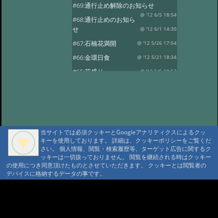
#69:
通行止め解除のお知らせ
@ '12 6/5 18:54
#68:
通行止めのお知ら
せ
@ '12 6/1 14:30
#67:
石楠花満開
@ '12 5/26 17:54
#66:
金環日食
@ '12 5/21 18:34
#65:
花盛り
@ '12 5/6 19:52
#64:
風光る
@ '12 4/30 17:59
#63:
春の風景その2
@ '12 4/14 13:30
#62:
春の風景
@ '12 4/10 17:15
#61:
龍神温泉の観燈祭
@ '12 3/27 19:46
当サイトでは必須クッキーとGoogleアナリティクスによるクッ
キーを使用しております。 詳細は、クッキーポリシーをご覧くだ
#60:
春一番？
@ '12 3/24 18:38
さい。 個人情報、閲覧・検索履歴等、ターゲット広告に関するク
#59:
寒の戻り
ッキーは一切扱っておりません。 閲覧を継続される時はクッキー
@ '12 3/13 18:41
の使用につき同意頂けたものとさせていただきます。 クッキーとは閲覧者の
#58:
春を探して…
@ '12 3/3 15:24
デバイスに格納するデータの事です。
#57:
観燈祭
@ '12 3/1 18:52
A A
#56:
貴志駅に行ってきました
A A A MountAin TRAD
@ '12 2/8 18:30
#55:
２月４日 立春