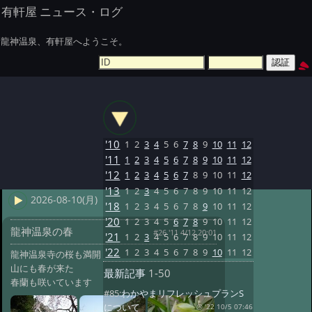
有軒屋 ニュース・ログ
龍神温泉、有軒屋へようこそ。
'10
1
2
3
4
5
6
7
8
9
10
11
12
'11
1
2
3
4
5
6
7
8
9
10
11
12
'12
1
2
3
4
5
6
7
8
9
10
11
12
'13
1
2
3
4
5
6
7
8
9
10
11
12
2026-08-10(月)
'18
1
2
3
4
5
6
7
8
9
10
11
12
'20
1
2
3
4
5
6
7
8
9
10
11
12
龍神温泉の春
#26 '11 4/12 20:01
'21
1
2
3
4
5
6
7
8
9
10
11
12
'22
1
2
3
4
5
6
7
8
9
10
11
12
龍神温泉寺の桜も満開
山にも春が来た
最新記事
1-50
春蘭も咲いています
#85:
わかやまリフレッシュプランS
について
@ '22 10/5 07:46