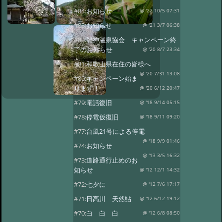
#84:
お知らせ
@ '22 10/5 07:31
#83:
お知らせ
@ '21 3/7 06:38
#82:
龍神温泉協会 キャンペーン終
了のお知らせ
@ '20 8/7 23:34
#81:
和歌山県在住の皆様へ
@ '20 7/31 13:08
#80:
キャンペーン始ま
ります！
@ '20 6/12 20:47
#79:
電話復旧
@ '18 9/14 05:15
#78:
停電仮復旧
@ '18 9/11 09:20
#77:
台風21号による停電
@ '18 9/9 01:46
#74:
お知らせ
@ '13 3/5 16:32
#73:
道路通行止めのお
知らせ
@ '12 12/1 14:32
#72:
七夕に
@ '12 7/6 17:17
#71:
日高川 天然鮎
@ '12 6/12 19:12
#70:
白 白 白
@ '12 6/8 08:50