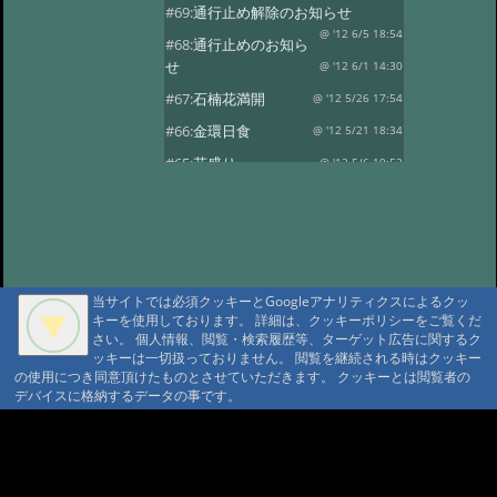
#69:
通行止め解除のお知らせ
@ '12 6/5 18:54
#68:
通行止めのお知ら
せ
@ '12 6/1 14:30
#67:
石楠花満開
@ '12 5/26 17:54
#66:
金環日食
@ '12 5/21 18:34
#65:
花盛り
@ '12 5/6 19:52
#64:
風光る
@ '12 4/30 17:59
#63:
春の風景その2
@ '12 4/14 13:30
#62:
春の風景
@ '12 4/10 17:15
#61:
龍神温泉の観燈祭
@ '12 3/27 19:46
当サイトでは必須クッキーとGoogleアナリティクスによるクッ
キーを使用しております。 詳細は、クッキーポリシーをご覧くだ
#60:
春一番？
@ '12 3/24 18:38
さい。 個人情報、閲覧・検索履歴等、ターゲット広告に関するク
#59:
寒の戻り
ッキーは一切扱っておりません。 閲覧を継続される時はクッキー
@ '12 3/13 18:41
の使用につき同意頂けたものとさせていただきます。 クッキーとは閲覧者の
#58:
春を探して…
@ '12 3/3 15:24
デバイスに格納するデータの事です。
#57:
観燈祭
@ '12 3/1 18:52
A A
#56:
貴志駅に行ってきました
A A A MountAin TRAD
@ '12 2/8 18:30
#55:
２月４日 立春