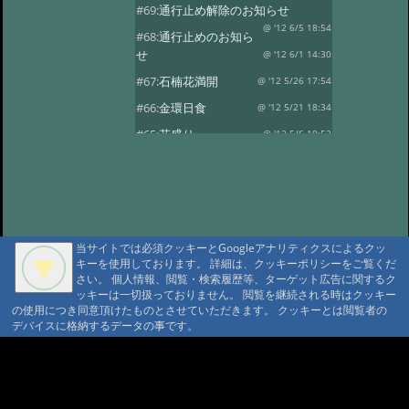
#69:
通行止め解除のお知らせ
@ '12 6/5 18:54
#68:
通行止めのお知ら
せ
@ '12 6/1 14:30
#67:
石楠花満開
@ '12 5/26 17:54
#66:
金環日食
@ '12 5/21 18:34
#65:
花盛り
@ '12 5/6 19:52
#64:
風光る
@ '12 4/30 17:59
#63:
春の風景その2
@ '12 4/14 13:30
#62:
春の風景
@ '12 4/10 17:15
#61:
龍神温泉の観燈祭
@ '12 3/27 19:46
当サイトでは必須クッキーとGoogleアナリティクスによるクッ
キーを使用しております。 詳細は、クッキーポリシーをご覧くだ
#60:
春一番？
@ '12 3/24 18:38
さい。 個人情報、閲覧・検索履歴等、ターゲット広告に関するク
#59:
寒の戻り
ッキーは一切扱っておりません。 閲覧を継続される時はクッキー
@ '12 3/13 18:41
の使用につき同意頂けたものとさせていただきます。 クッキーとは閲覧者の
#58:
春を探して…
@ '12 3/3 15:24
デバイスに格納するデータの事です。
#57:
観燈祭
@ '12 3/1 18:52
A A
#56:
貴志駅に行ってきました
A A A MountAin TRAD
@ '12 2/8 18:30
#55:
２月４日 立春