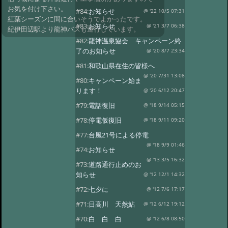
お気を付け下さい。
#84:
お知らせ
@ '22 10/5 07:31
紅葉シーズンに間に合いそうでよかったです。
#83:
お知らせ
@ '21 3/7 06:38
紀伊田辺駅より龍神バスも運行しています。
#82:
龍神温泉協会 キャンペーン終
了のお知らせ
@ '20 8/7 23:34
#81:
和歌山県在住の皆様へ
@ '20 7/31 13:08
#80:
キャンペーン始ま
ります！
@ '20 6/12 20:47
#79:
電話復旧
@ '18 9/14 05:15
#78:
停電仮復旧
@ '18 9/11 09:20
#77:
台風21号による停電
@ '18 9/9 01:46
#74:
お知らせ
@ '13 3/5 16:32
#73:
道路通行止めのお
知らせ
@ '12 12/1 14:32
#72:
七夕に
@ '12 7/6 17:17
#71:
日高川 天然鮎
@ '12 6/12 19:12
#70:
白 白 白
@ '12 6/8 08:50