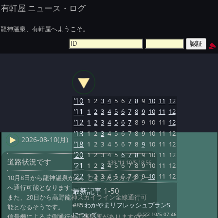
有軒屋 ニュース・ログ
龍神温泉、有軒屋へようこそ。
'10
1
2
3
4
5
6
7
8
9
10
11
12
'11
1
2
3
4
5
6
7
8
9
10
11
12
'12
1
2
3
4
5
6
7
8
9
10
11
12
'13
1
2
3
4
5
6
7
8
9
10
11
12
2026-08-10(月)
'18
1
2
3
4
5
6
7
8
9
10
11
12
'20
1
2
3
4
5
6
7
8
9
10
11
12
道路状況です
#39 '11 10/5 18:56
'21
1
2
3
4
5
6
7
8
9
10
11
12
'22
1
2
3
4
5
6
7
8
9
10
11
12
10月8日から龍神温泉から、ごまさんスカイタワー
へ通行可能となります。
最新記事
1-50
また、20日から高野龍神スカイライン全線通行可
#85:
わかやまリフレッシュプランS
能となるそうです。
について
@ '22 10/5 07:46
信号機による片側通行や工事個所がありますので