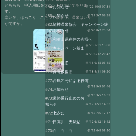
どちらも、申込用紙をフロントにおいてありま
#84:
お知らせ
@ '22 10/5 07:31
す。
#83:
お知らせ
@ '21 3/7 06:38
寒い冬、ほっこり こたつで暖まり、温泉はいか
がですか。
#82:
龍神温泉協会 キャンペーン終
了のお知らせ
@ '20 8/7 23:34
#81:
和歌山県在住の皆様へ
@ '20 7/31 13:08
#80:
キャンペーン始ま
ります！
@ '20 6/12 20:47
#79:
電話復旧
@ '18 9/14 05:15
#78:
停電仮復旧
@ '18 9/11 09:20
#77:
台風21号による停電
@ '18 9/9 01:46
#74:
お知らせ
@ '13 3/5 16:32
#73:
道路通行止めのお
知らせ
@ '12 12/1 14:32
#72:
七夕に
@ '12 7/6 17:17
#71:
日高川 天然鮎
@ '12 6/12 19:12
#70:
白 白 白
@ '12 6/8 08:50