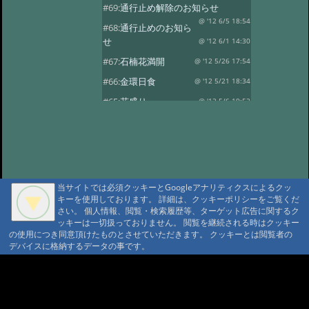
#69:
通行止め解除のお知らせ
@ '12 6/5 18:54
#68:
通行止めのお知ら
せ
@ '12 6/1 14:30
#67:
石楠花満開
@ '12 5/26 17:54
#66:
金環日食
@ '12 5/21 18:34
#65:
花盛り
@ '12 5/6 19:52
#64:
風光る
@ '12 4/30 17:59
#63:
春の風景その2
@ '12 4/14 13:30
#62:
春の風景
@ '12 4/10 17:15
#61:
龍神温泉の観燈祭
@ '12 3/27 19:46
当サイトでは必須クッキーとGoogleアナリティクスによるクッ
キーを使用しております。 詳細は、クッキーポリシーをご覧くだ
#60:
春一番？
@ '12 3/24 18:38
さい。 個人情報、閲覧・検索履歴等、ターゲット広告に関するク
#59:
寒の戻り
ッキーは一切扱っておりません。 閲覧を継続される時はクッキー
@ '12 3/13 18:41
の使用につき同意頂けたものとさせていただきます。 クッキーとは閲覧者の
#58:
春を探して…
@ '12 3/3 15:24
デバイスに格納するデータの事です。
#57:
観燈祭
@ '12 3/1 18:52
A A
#56:
貴志駅に行ってきました
A A A MountAin TRAD
@ '12 2/8 18:30
#55:
２月４日 立春