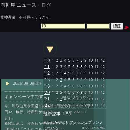
有軒屋 ニュース・ログ
龍神温泉、有軒屋へようこそ。
'10
1
2
3
4
5
6
7
8
9
10
11
12
'11
1
2
3
4
5
6
7
8
9
10
11
12
'12
1
2
3
4
5
6
7
8
9
10
11
12
'13
1
2
3
4
5
6
7
8
9
10
11
12
2026-08-08(土)
'18
1
2
3
4
5
6
7
8
9
10
11
12
'20
1
2
3
4
5
6
7
8
9
10
11
12
キャンペーン中です
#49 '11 12/16 15:28
'21
1
2
3
4
5
6
7
8
9
10
11
12
'22
1
2
3
4
5
6
7
8
9
10
11
12
今、和歌山県や田辺市の旅館に宿泊されますと3万
円や、旅行、特産品が当たるキャンぺーンやって
最新記事
1-50
ます。
#85:
わかやまリフレッシュプランS
和歌山県は、和みわかやま宿泊得々キャンペーン
について
@ '22 10/5 07:46
田辺市は「こんなにあったか♨田辺」