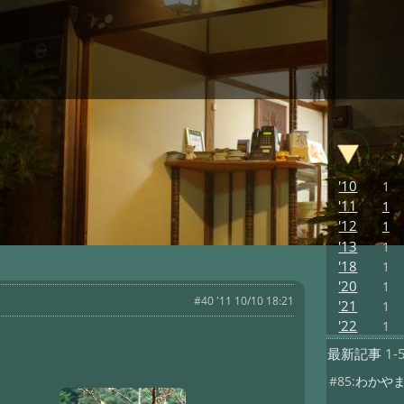
'10
1
'11
1
'12
1
'13
1
'18
1
'20
1
#40 '11 10/10 18:21
'21
1
'22
1
最新記事
1-
#85:
わかや