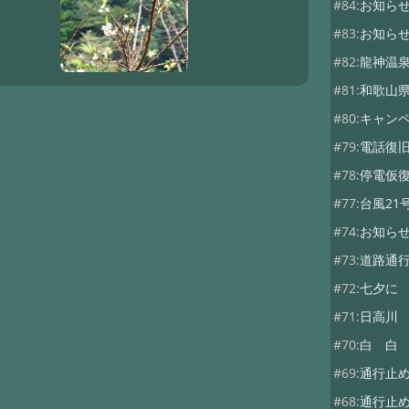
#84:
お知ら
#83:
お知ら
#82:
龍神温
#81:
和歌山
#80:
キャン
#79:
電話復
#78:
停電仮
#77:
台風21
#74:
お知ら
#73:
道路通
#72:
七夕に
#71:
日高川
#70:
白 白
#69:
通行止
#68:
通行止