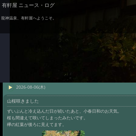
有軒屋 ニュース・ログ
龍神温泉、有軒屋へようこそ。
2026-08-06(木)
山桜咲きました
ずいぶんと冷え込んだ日が続いたあと、小春日和のお天気。
桜も間違えて咲いてしまったみたいです。
欅の紅葉が後ろに見えてます。