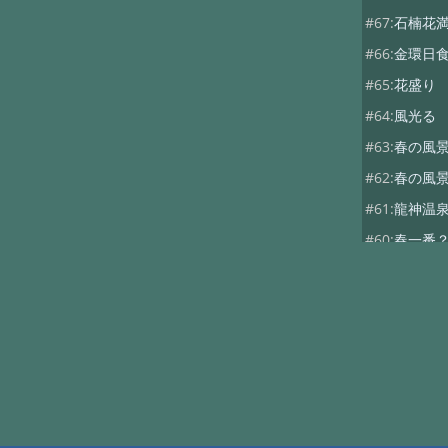
#67:
石楠花
#66:
金環日
#65:
花盛り
#64:
風光る
#63:
春の風景
#62:
春の風
#61:
龍神温
#60:
春一番
#59:
寒の戻
#58:
春を探し
#57:
観燈祭
#56:
貴志駅
#55:
２月４
#54:
福井へ