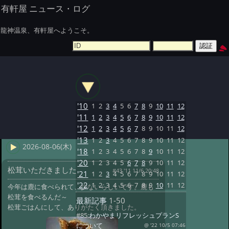
有軒屋 ニュース・ログ
龍神温泉、有軒屋へようこそ。
'10
1
2
3
4
5
6
7
8
9
10
11
12
'11
1
2
3
4
5
6
7
8
9
10
11
12
'12
1
2
3
4
5
6
7
8
9
10
11
12
'13
1
2
3
4
5
6
7
8
9
10
11
12
2026-08-06(木)
'18
1
2
3
4
5
6
7
8
9
10
11
12
'20
1
2
3
4
5
6
7
8
9
10
11
12
松茸いただきました
#43 '11 11/6 20:48
'21
1
2
3
4
5
6
7
8
9
10
11
12
'22
1
2
3
4
5
6
7
8
9
10
11
12
今年は鹿に食べられて、少ないらしいです。鹿も
松茸を食べるんだ～
最新記事
1-50
松茸ごはんにして、ありがたく頂きました。
#85:
わかやまリフレッシュプランS
について
@ '22 10/5 07:46