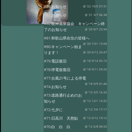
#84:
お知らせ
@ '22 10/5 07:31
#83:
お知らせ
@ '21 3/7 06:38
#82:
龍神温泉協会 キャンペーン終
了のお知らせ
@ '20 8/7 23:34
#81:
和歌山県在住の皆様へ
@ '20 7/31 13:08
#80:
キャンペーン始ま
ります！
@ '20 6/12 20:47
#79:
電話復旧
@ '18 9/14 05:15
#78:
停電仮復旧
@ '18 9/11 09:20
#77:
台風21号による停電
@ '18 9/9 01:46
#74:
お知らせ
@ '13 3/5 16:32
#73:
道路通行止めのお
知らせ
@ '12 12/1 14:32
#72:
七夕に
@ '12 7/6 17:17
#71:
日高川 天然鮎
@ '12 6/12 19:12
#70:
白 白 白
@ '12 6/8 08:50