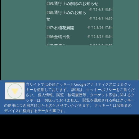
#69:
通行止め解除のお知らせ
@ '12 6/5 18:54
#68:
通行止めのお知ら
せ
@ '12 6/1 14:30
#67:
石楠花満開
@ '12 5/26 17:54
#66:
金環日食
@ '12 5/21 18:34
#65:
花盛り
@ '12 5/6 19:52
#64:
風光る
@ '12 4/30 17:59
#63:
春の風景その2
@ '12 4/14 13:30
#62:
春の風景
@ '12 4/10 17:15
#61:
龍神温泉の観燈祭
@ '12 3/27 19:46
当サイトでは必須クッキーとGoogleアナリティクスによるクッ
キーを使用しております。 詳細は、クッキーポリシーをご覧くだ
#60:
春一番？
@ '12 3/24 18:38
さい。 個人情報、閲覧・検索履歴等、ターゲット広告に関するク
#59:
寒の戻り
ッキーは一切扱っておりません。 閲覧を継続される時はクッキー
@ '12 3/13 18:41
の使用につき同意頂けたものとさせていただきます。 クッキーとは閲覧者の
#58:
春を探して…
@ '12 3/3 15:24
デバイスに格納するデータの事です。
#57:
観燈祭
@ '12 3/1 18:52
A A
#56:
貴志駅に行ってきました
A A A MountAin TRAD
@ '12 2/8 18:30
#55:
２月４日 立春