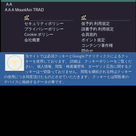
A A
A A A MountAin TRAD
セキュリティポリシー
仮予約 利用規定
プライバシーポリシー
請書予約 利用規定
Cookie ポリシー
会員規約
会社概要
ポイント規定
コンテンツ著作権
問合せ
当サイトでは必須クッキーとGoogleアナリティクスによるクッ
マウンテントラッド株式会社
キーを使用しております。 詳細は、クッキーポリシーをご覧くだ
〒386-1211 長野県上田市下之郷692
さい。 個人情報、閲覧・検索履歴等、ターゲット広告に関するク
0268371176
ッキーは一切扱っておりません。 閲覧を継続される時はクッキー
の使用につき同意頂けたものとさせていただきます。 クッキーとは閲覧者の
© 1999-2026
MountAin TRAD
® Inc. https://www.mountaintrad.co.jp
デバイスに格納するデータの事です。