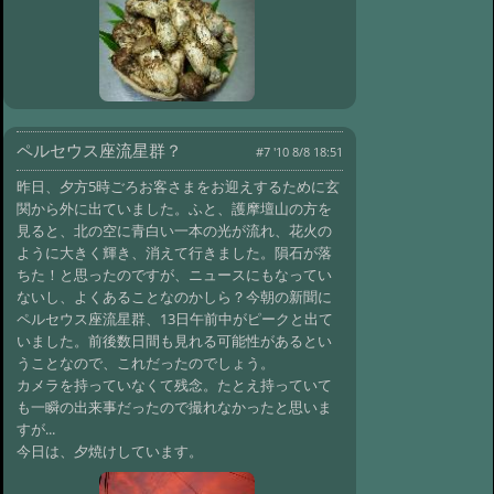
ペルセウス座流星群？
#7 '10 8/8 18:51
昨日、夕方5時ごろお客さまをお迎えするために玄
関から外に出ていました。ふと、護摩壇山の方を
見ると、北の空に青白い一本の光が流れ、花火の
ように大きく輝き、消えて行きました。隕石が落
ちた！と思ったのですが、ニュースにもなってい
ないし、よくあることなのかしら？今朝の新聞に
ペルセウス座流星群、13日午前中がピークと出て
いました。前後数日間も見れる可能性があるとい
うことなので、これだったのでしょう。
カメラを持っていなくて残念。たとえ持っていて
も一瞬の出来事だったので撮れなかったと思いま
すが...
今日は、夕焼けしています。