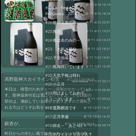
@ '11 5/18 15:19
#27:
La Festa
Primavera 2011
@ '11 4/16 18:24
#26:
龍神温泉の春
@ '11 4/12 20:01
#25:
無題
@ '11 4/11 19:57
#24:
春は名のみの～
@ '11 3/4 14:33
#23:
大年と節分
@ '11 2/3 18:31
#22:
子安地蔵
@ '11 1/23 19:01
#21:
蝋梅咲いています
@ '11 1/21 12:20
#20:
天気予報は晴れ
高野龍神スカイライン初雪
#12 '10 12/9 08:55
@arinokiya '11 1/17 20:11
#20:
小正月
本日は、積雪のためチェーン規制がかかっていま
@ '11 1/15 09:49
#19:
明けましておめで
す。龍神温泉付近は雪はないですよ。でも日陰の
とうございます
@ '11 1/7 09:52
部分は、凍結している場合もありますので運転さ
れる方はどうぞお気をつけて下さい。
#18:
道路状況です
@ '10 12/31 16:21
#17:
正月準備
@ '10 12/30 14:35
銀杏が、
#11 '10 11/26 16:13
#16:
師走～ あと4日
@ '10 12/28 09:19
昨日からの冷たい風で銀杏があっという間に散っ
#15:
ホワイトクリスマス？