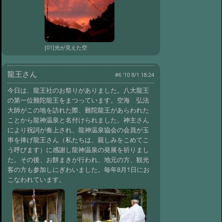
[01]光が見えた空
龍王さん
#6 '10 8/1 18:24
今日は、龍王社のお祭りがありました。八大龍王
の第一位難陀龍王をまつっています。空海 弘法
大師がこの地を訪れた際、難陀龍王があらわれた
ことから龍神温泉と名付けられました。神主さん
により祝詞が奏上され、龍神温泉協会の会員が玉
串を捧げ龍王さん（私たちは、親しみをこめてこ
う呼びます）に感謝し龍神温泉の発展を祈りまし
た。その後、お餅まきが行われ、地元の方、観光
客の方も参加しにぎわいました。毎年8月1日にお
こなわれています。