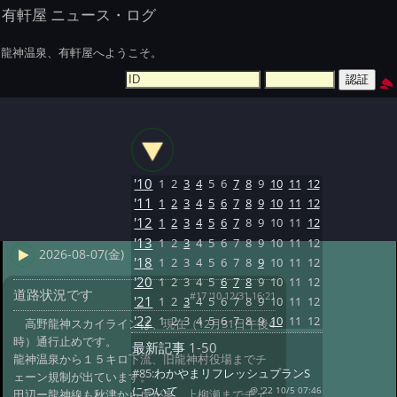
有軒屋 ニュース・ログ
龍神温泉、有軒屋へようこそ。
'10
1
2
3
4
5
6
7
8
9
10
11
12
'11
1
2
3
4
5
6
7
8
9
10
11
12
'12
1
2
3
4
5
6
7
8
9
10
11
12
'13
1
2
3
4
5
6
7
8
9
10
11
12
2026-08-07(金)
'18
1
2
3
4
5
6
7
8
9
10
11
12
'20
1
2
3
4
5
6
7
8
9
10
11
12
道路状況です
#17 '10 12/31 16:21
'21
1
2
3
4
5
6
7
8
9
10
11
12
'22
1
2
3
4
5
6
7
8
9
10
11
12
高野龍神スカイラインは、現在（12月31日午後4
時）通行止めです。
最新記事
1-50
龍神温泉から１５キロ下流、旧龍神村役場までチ
#85:
わかやまリフレッシュプランS
ェーン規制が出ています。
について
@ '22 10/5 07:46
田辺ー龍神線も秋津から虎が峯、上柳瀬までチェ