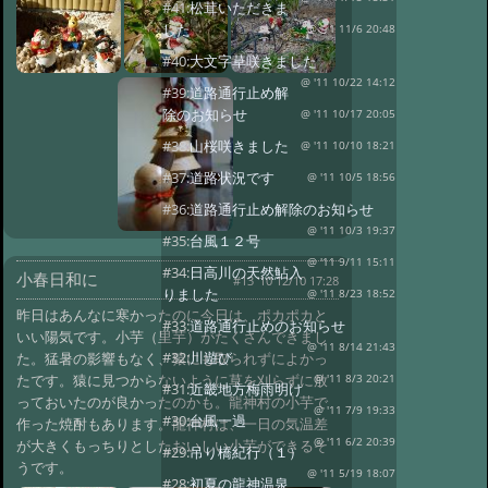
#41:
松茸いただきま
した
@ '11 11/6 20:48
#40:
大文字草咲きました
@ '11 10/22 14:12
#39:
道路通行止め解
除のお知らせ
@ '11 10/17 20:05
#38:
山桜咲きました
@ '11 10/10 18:21
#37:
道路状況です
@ '11 10/5 18:56
#36:
道路通行止め解除のお知らせ
@ '11 10/3 19:37
#35:
台風１２号
@ '11 9/11 15:11
#34:
日高川の天然鮎入
小春日和に
#13 '10 12/10 17:28
りました
@ '11 8/23 18:52
昨日はあんなに寒かったのに今日は、ポカポカと
#33:
道路通行止めのお知らせ
いい陽気です。小芋（里芋）がたくさんできまし
@ '11 8/14 21:43
#32:
川遊び
た。猛暑の影響もなく、猿にも取られずによかっ
たです。猿に見つからないように草を刈らずに放
@ '11 8/3 20:21
#31:
近畿地方梅雨明け
っておいたのが良かったのかも。龍神村の小芋で
@ '11 7/9 19:33
#30:
台風一過
作った焼酎もあります。龍神村は、一日の気温差
@ '11 6/2 20:39
が大きくもっちりとしたおいしい小芋ができるそ
#29:
吊り橋紀行（１）
うです。
@ '11 5/19 18:07
#28:
初夏の龍神温泉