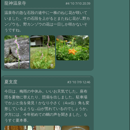
龍神温泉寺
#4 '10 7/10 20:39
温泉寺の急な石段の途中に一株のねじ花が咲いて
いました。その石段を上がるとまたねじ花が...野カ
ンゾウも。野カンゾウの花は一日しか咲かないそ
うですね。
夏支度
#3 '10 7/9 12:46
今日は、梅雨の中休み。いいお天気でした。座布
団を夏物に替えたり、団扇を出しました。駐車場
でかぶと虫を発見！かなり小さく（4㎝位）角も変
形しているような...山が荒れているのでしょうか。
夕方には、今年初めての蜩の声を聞きました。も
うすぐ夏本番。