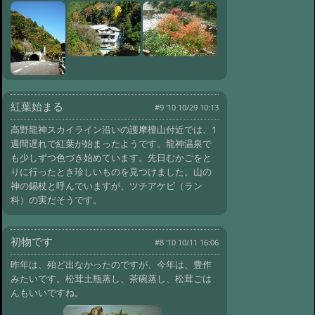
紅葉始まる
#9 '10 10/29 10:13
高野龍神スカイライン沿いの護摩檀山付近では、1
週間遅れで紅葉が始まったようです。龍神温泉で
も少しずつ色づき始めています。先日むかごをと
りに行ったとき珍しいものを見つけました。山の
神の錫杖と呼んでいますが、ツチアケビ（ラン
科）の実だそうです。
初物です
#8 '10 10/11 16:06
昨年は、殆ど出なかったのですが、今年は、豊作
みたいです。松茸土瓶蒸し、茶碗蒸し、松茸ごは
んもいいですね。