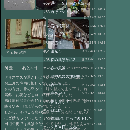
#69:
通行止め解除のお知らせ
@ '12 6/5 18:54
#68:
通行止めのお知ら
せ
@ '12 6/1 14:30
#67:
石楠花満開
@ '12 5/26 17:54
#66:
金環日食
@ '12 5/21 18:34
#65:
花盛り
@ '12 5/6 19:52
#64:
風光る
@ '12 4/30 17:59
[04]石楠花の間
#63:
春の風景その2
@ '12 4/14 13:30
師走～ あと4日
#62:
春の風景
#15 '10 12/28 09:19
@ '12 4/10 17:15
#61:
龍神温泉の観燈祭
@ '12 3/27 19:46
クリスマスが過ぎれば早いもので、今日は28日。
お正月の準備に忙しくなってきました。
#60:
春一番？
@ '12 3/24 18:38
きのうは、雪の降る中、峠を越えて山を下り、お
#59:
寒の戻り
@ '12 3/13 18:41
屠蘇、お花などを買いに行ってきました。
雪は龍神温泉から15キロすぎの旧龍神村役場では
#58:
春を探して…
@ '12 3/3 15:24
降りやみ、晴れ間ものぞいていました。
#57:
観燈祭
@ '12 3/1 18:52
しかし、そのころ龍神温泉では、見る間に2センチ
ほど積もっていったそうです。
#56:
貴志駅に行ってきました
田辺の街では風は冷たいのですが、お日様もあ
@ '12 2/8 18:30
#55:
２月４日 立春
り、この天気の違いにびっくり。お屠蘇を買おう