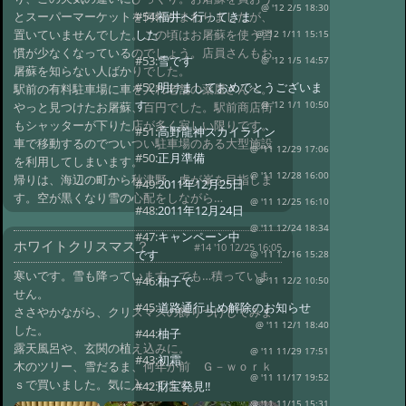
@ '12 2/5 18:30
とスーパーマーケットを何軒かまわりましたが、
#54:
福井へ行ってきま
置いていませんでした。この頃はお屠蘇を使う習
した
@ '12 1/11 15:15
慣が少なくなっているのでしょう。店員さんもお
#53:
雪です
@ '12 1/5 14:57
屠蘇を知らない人ばかりでした。
#52:
明けましておめでとうございま
駅前の有料駐車場に車を入れ老舗の薬屋さんへ。
す
やっと見つけたお屠蘇、百円でした。駅前商店街
@ '12 1/1 10:50
もシャッターが下りた店が多く寂しい限りです。
#51:
高野龍神スカイライン
車で移動するのでついつい駐車場のある大型施設
@ '11 12/29 17:06
#50:
正月準備
を利用してしまいます。
@ '11 12/28 16:00
帰りは、海辺の町から秋津野、虎が峯を目指しま
#49:
2011年12月25日
す。空が黒くなり雪の心配をしながら…
@ '11 12/25 16:10
#48:
2011年12月24日
@ '11 12/24 18:34
#47:
キャンペーン中
ホワイトクリスマス？
#14 '10 12/25 16:05
です
@ '11 12/16 15:28
寒いです。雪も降っています。でも…積っていま
#46:
柚子で
@ '11 12/2 10:50
せん。
#45:
道路通行止め解除のお知らせ
ささやかながら、クリスマスの飾りつけしてみま
@ '11 12/1 18:40
した。
#44:
柚子
露天風呂や、玄関の植え込みに。
@ '11 11/29 17:51
#43:
初霜
木のツリー、雪だるま、何年か前 Ｇ－ｗｏｒｋ
@ '11 11/17 19:52
ｓで買いました。気に入ってます。
#42:
財宝発見!!
@ '11 11/15 15:31