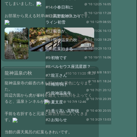
てしまいました。
@ '10 12/25 16:05
#14:
小春日和に
@ '10 12/10 17:28
お部屋から見える対岸の紅葉はまだ見ごろです。
#13:
高野龍神スカイ
ライン初雪
@ '10 12/9 08:55
#12:
銀杏が、
@ '10 11/26 16:13
#11:
龍神温泉の秋
@ '10 11/20 18:29
#10:
紅葉始まる
@ '10 10/29 10:13
#9:
初物です
@ '10 10/11 16:06
#8:
ペルセウス座流星群？
龍神温泉の秋
@ '10 8/8 18:51
#10 '10 11/20 18:29
#7:
龍王さん
@ '10 8/1 18:24
龍神温泉寺の銀杏の木も鮮やかな黄色になりまし
#6:
梅雨明け
た。
@ '10 7/21 20:12
#5:
龍神温泉寺
田辺方面から虎が峯峠を越えて日高川を上ってく
@ '10 7/10 20:39
ると、温泉トンネルが
#4:
夏支度
@ '10 7/9 12:46
#3:
香り高い高野槇
@ '10 4/30 20:55
手前を右折すると元湯と銀杏が目に入ってきま
す。
#2:
お知らせ
@ '10 3/29 13:03
当館の露天風呂の紅葉もきれいです。