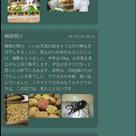
梅雨明け
#5 '10 7/21 20:12
梅雨が明け、いいお天気が続きそうなので梅を天
日干しすることに。昔ながらの木のもろぶたに上
げ、梅酢をとりました。今年は10kg。お天気を見
ながら三日三晩干します。夕立がきそうだな～と
思ったら軒下に入れます。去年は、25kg漬けたの
でちょっと大変でした。クワガタが今朝、迷い込
んでいました。ミヤマクワガタかな？オオクワガ
タは、この辺では、見たことないです。