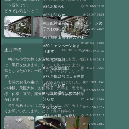
ーン規制です。
#84:
お知らせ
@ '22 10/5 07:31
どうぞお気をつけて。
#83:
お知らせ
@ '21 3/7 06:38
#82:
龍神温泉協会 キャンペーン終
了のお知らせ
@ '20 8/7 23:34
#81:
和歌山県在住の皆様へ
@ '20 7/31 13:08
#80:
キャンペーン始ま
正月準備
#16 '10 12/30 14:35
ります！
@ '20 6/12 20:47
朝から小雪の舞うお天気。氷の上にも雪。今日
#79:
電話復旧
@ '18 9/14 05:15
は、黒豆を炊きます。おいしく炊けますように、
#78:
停電仮復旧
@ '18 9/11 09:20
落としぶたの上に一粒、豆を置くおまじないで
す。
#77:
台風21号による停電
玄関のお花を生け、しめ飾りをかけました。火
@ '18 9/9 01:46
#74:
お知らせ
の神様、天照大神、お稲荷様、大黒様、恵比寿
@ '13 3/5 16:32
#73:
道路通行止めのお
様、仏様、玄関、露天風呂の入り口など17か所に
知らせ
かけます。
@ '12 12/1 14:32
今年もありがとうございました。来年もよろし
#72:
七夕に
@ '12 7/6 17:17
くお願いいたします。どうぞ良いお年を！
#71:
日高川 天然鮎
@ '12 6/12 19:12
#70:
白 白 白
@ '12 6/8 08:50