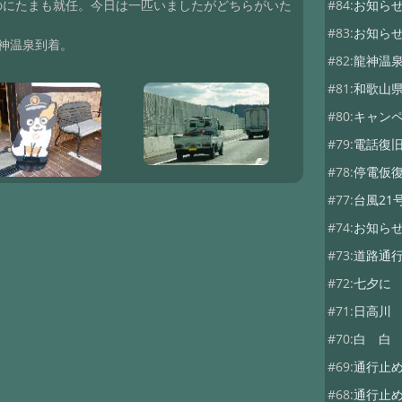
のにたまも就任。今日は一匹いましたがどちらがいた
#84:
お知ら
#83:
お知ら
神温泉到着。
#82:
龍神温
#81:
和歌山
#80:
キャン
#79:
電話復
#78:
停電仮
#77:
台風21
#74:
お知ら
#73:
道路通
#72:
七夕に
#71:
日高川
#70:
白 白
#69:
通行止
#68:
通行止