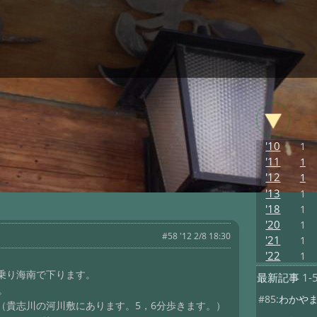
'10
1
'11
1
'12
1
'13
1
'18
1
'20
1
#58 '12 2/8 18:30
'21
1
'22
1
乗り海南で下ります。
最新記事
1-
。
#85:
わかや
（貴志川の河川敷にあります。5，6分歩きます。）