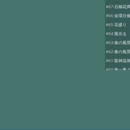
#67:
石楠花
#66:
金環日
#65:
花盛り
#64:
風光る
#63:
春の風景
#62:
春の風
#61:
龍神温
#60:
春一番
#59:
寒の戻
#58:
春を探し
#57:
観燈祭
#56:
貴志駅
#55:
２月４
#54:
福井へ