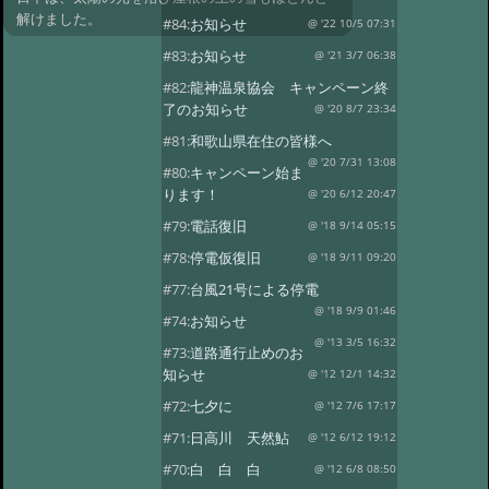
解けました。
#84:
お知らせ
@ '22 10/5 07:31
#83:
お知らせ
@ '21 3/7 06:38
#82:
龍神温泉協会 キャンペーン終
了のお知らせ
@ '20 8/7 23:34
#81:
和歌山県在住の皆様へ
@ '20 7/31 13:08
#80:
キャンペーン始ま
ります！
@ '20 6/12 20:47
#79:
電話復旧
@ '18 9/14 05:15
#78:
停電仮復旧
@ '18 9/11 09:20
#77:
台風21号による停電
@ '18 9/9 01:46
#74:
お知らせ
@ '13 3/5 16:32
#73:
道路通行止めのお
知らせ
@ '12 12/1 14:32
#72:
七夕に
@ '12 7/6 17:17
#71:
日高川 天然鮎
@ '12 6/12 19:12
#70:
白 白 白
@ '12 6/8 08:50