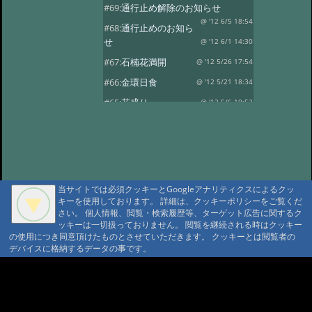
#69:
通行止め解除のお知らせ
@ '12 6/5 18:54
#68:
通行止めのお知ら
せ
@ '12 6/1 14:30
#67:
石楠花満開
@ '12 5/26 17:54
#66:
金環日食
@ '12 5/21 18:34
#65:
花盛り
@ '12 5/6 19:52
#64:
風光る
@ '12 4/30 17:59
#63:
春の風景その2
@ '12 4/14 13:30
#62:
春の風景
@ '12 4/10 17:15
#61:
龍神温泉の観燈祭
@ '12 3/27 19:46
当サイトでは必須クッキーとGoogleアナリティクスによるクッ
キーを使用しております。 詳細は、クッキーポリシーをご覧くだ
#60:
春一番？
@ '12 3/24 18:38
さい。 個人情報、閲覧・検索履歴等、ターゲット広告に関するク
#59:
寒の戻り
ッキーは一切扱っておりません。 閲覧を継続される時はクッキー
@ '12 3/13 18:41
の使用につき同意頂けたものとさせていただきます。 クッキーとは閲覧者の
#58:
春を探して…
@ '12 3/3 15:24
デバイスに格納するデータの事です。
#57:
観燈祭
@ '12 3/1 18:52
A A
#56:
貴志駅に行ってきました
A A A MountAin TRAD
@ '12 2/8 18:30
#55:
２月４日 立春