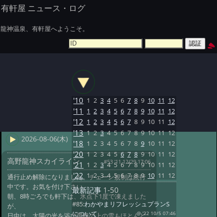
有軒屋 ニュース・ログ
龍神温泉、有軒屋へようこそ。
'10
1
2
3
4
5
6
7
8
9
10
11
12
'11
1
2
3
4
5
6
7
8
9
10
11
12
'12
1
2
3
4
5
6
7
8
9
10
11
12
'13
1
2
3
4
5
6
7
8
9
10
11
12
2026-08-06(木)
'18
1
2
3
4
5
6
7
8
9
10
11
12
'20
1
2
3
4
5
6
7
8
9
10
11
12
高野龍神スカイライン
#53 '11 12/29 17:06
'21
1
2
3
4
5
6
7
8
9
10
11
12
'22
1
2
3
4
5
6
7
8
9
10
11
12
通行止め解除になりました。チェーン規制は続行
中です。お気を付け下さい。
最新記事
1-50
朝、8時ごろでも軒下は、氷点下1度で凍えました
#85:
わかやまリフレッシュプランS
が、
について
@ '22 10/5 07:46
日中は、太陽の光を浴び屋根の上の雪もほとんど