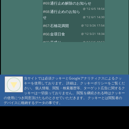
#69:
通行止め解除のお知らせ
@ '12 6/5 18:54
#68:
通行止めのお知ら
せ
@ '12 6/1 14:30
#67:
石楠花満開
@ '12 5/26 17:54
#66:
金環日食
@ '12 5/21 18:34
#65:
花盛り
@ '12 5/6 19:52
#64:
風光る
@ '12 4/30 17:59
#63:
春の風景その2
@ '12 4/14 13:30
#62:
春の風景
@ '12 4/10 17:15
#61:
龍神温泉の観燈祭
@ '12 3/27 19:46
当サイトでは必須クッキーとGoogleアナリティクスによるクッ
キーを使用しております。 詳細は、クッキーポリシーをご覧くだ
#60:
春一番？
@ '12 3/24 18:38
さい。 個人情報、閲覧・検索履歴等、ターゲット広告に関するク
#59:
寒の戻り
ッキーは一切扱っておりません。 閲覧を継続される時はクッキー
@ '12 3/13 18:41
の使用につき同意頂けたものとさせていただきます。 クッキーとは閲覧者の
#58:
春を探して…
@ '12 3/3 15:24
デバイスに格納するデータの事です。
#57:
観燈祭
@ '12 3/1 18:52
A A
#56:
貴志駅に行ってきました
A A A MountAin TRAD
@ '12 2/8 18:30
#55:
２月４日 立春