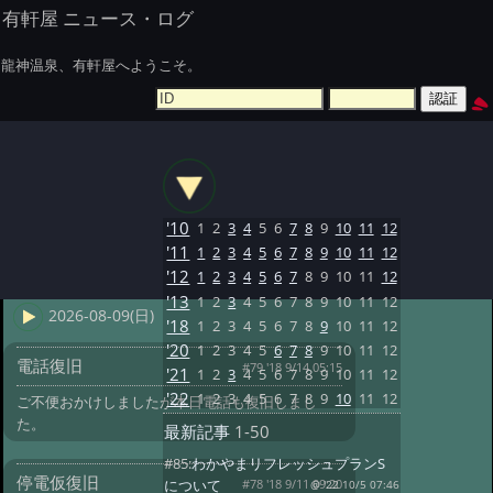
有軒屋 ニュース・ログ
龍神温泉、有軒屋へようこそ。
'10
1
2
3
4
5
6
7
8
9
10
11
12
'11
1
2
3
4
5
6
7
8
9
10
11
12
'12
1
2
3
4
5
6
7
8
9
10
11
12
'13
1
2
3
4
5
6
7
8
9
10
11
12
2026-08-09(日)
'18
1
2
3
4
5
6
7
8
9
10
11
12
'20
1
2
3
4
5
6
7
8
9
10
11
12
電話復旧
#79 '18 9/14 05:15
'21
1
2
3
4
5
6
7
8
9
10
11
12
'22
1
2
3
4
5
6
7
8
9
10
11
12
ご不便おかけしましたが本日電話も復旧しまし
た。
最新記事
1-50
#85:
わかやまリフレッシュプランS
停電仮復旧
#78 '18 9/11 09:20
について
@ '22 10/5 07:46