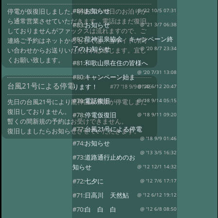
#84:
お知らせ
停電が仮復旧しました。明後日の13日のお泊りか
@ '22 10/5 07:31
ら通常営業させていただきます。電話はまだ復旧
#83:
お知らせ
@ '21 3/7 06:38
しておりませんがファックスは流れますので、ご
#82:
龍神温泉協会 キャンペーン終
連絡ご予約はネットからもしくは、当サイトの問
了のお知らせ
@ '20 8/7 23:34
い合わせからお送りいただければ通じます。宜し
くお願い致します。
#81:
和歌山県在住の皆様へ
@ '20 7/31 13:08
#80:
キャンペーン始ま
台風21号による停電
ります！
#77 '18 9/9 01:46
@ '20 6/12 20:47
#79:
電話復旧
先日の台風21号により龍神温泉界隈が停電しまだ
@ '18 9/14 05:15
復旧しておりません。
#78:
停電仮復旧
@ '18 9/11 09:20
暫くの間新規の予約はお受けできません。
#77:
台風21号による停電
復旧しましたらお知らせさせていただきます。
@ '18 9/9 01:46
#74:
お知らせ
@ '13 3/5 16:32
#73:
道路通行止めのお
知らせ
@ '12 12/1 14:32
#72:
七夕に
@ '12 7/6 17:17
#71:
日高川 天然鮎
@ '12 6/12 19:12
#70:
白 白 白
@ '12 6/8 08:50