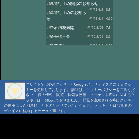
#69:
通行止め解除のお知らせ
@ '12 6/5 18:54
#68:
通行止めのお知ら
せ
@ '12 6/1 14:30
#67:
石楠花満開
@ '12 5/26 17:54
#66:
金環日食
@ '12 5/21 18:34
#65:
花盛り
@ '12 5/6 19:52
#64:
風光る
@ '12 4/30 17:59
#63:
春の風景その2
@ '12 4/14 13:30
#62:
春の風景
@ '12 4/10 17:15
#61:
龍神温泉の観燈祭
@ '12 3/27 19:46
当サイトでは必須クッキーとGoogleアナリティクスによるクッ
キーを使用しております。 詳細は、クッキーポリシーをご覧くだ
#60:
春一番？
@ '12 3/24 18:38
さい。 個人情報、閲覧・検索履歴等、ターゲット広告に関するク
#59:
寒の戻り
ッキーは一切扱っておりません。 閲覧を継続される時はクッキー
@ '12 3/13 18:41
の使用につき同意頂けたものとさせていただきます。 クッキーとは閲覧者の
#58:
春を探して…
@ '12 3/3 15:24
デバイスに格納するデータの事です。
#57:
観燈祭
@ '12 3/1 18:52
A A
#56:
貴志駅に行ってきました
A A A MountAin TRAD
@ '12 2/8 18:30
#55:
２月４日 立春