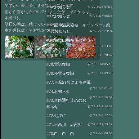
ですが、長く楽しませてくれています。
#84:
お知らせ
@ '22 10/5 07:31
朝から雪がちらついていましたが、夕方からは、
#83:
お知らせ
@ '21 3/7 06:38
本降りに。
明日の朝は、積っていそうです。
#82:
龍神温泉協会 キャンペーン終
車の運転は十分お気をつけて。
了のお知らせ
@ '20 8/7 23:34
#81:
和歌山県在住の皆様へ
@ '20 7/31 13:08
#80:
キャンペーン始ま
ります！
@ '20 6/12 20:47
#79:
電話復旧
@ '18 9/14 05:15
#78:
停電仮復旧
@ '18 9/11 09:20
#77:
台風21号による停電
@ '18 9/9 01:46
#74:
お知らせ
@ '13 3/5 16:32
#73:
道路通行止めのお
知らせ
@ '12 12/1 14:32
#72:
七夕に
@ '12 7/6 17:17
#71:
日高川 天然鮎
@ '12 6/12 19:12
#70:
白 白 白
@ '12 6/8 08:50