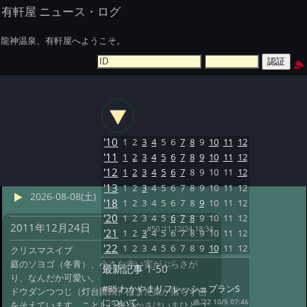
有軒屋 ニュース・ログ
龍神温泉、有軒屋へようこそ。
'10
1
2
3
4
5
6
7
8
9
10
11
12
'11
1
2
3
4
5
6
7
8
9
10
11
12
'12
1
2
3
4
5
6
7
8
9
10
11
12
'13
1
2
3
4
5
6
7
8
9
10
11
12
2026-08-08(土)
'18
1
2
3
4
5
6
7
8
9
10
11
12
'20
1
2
3
4
5
6
7
8
9
10
11
12
2011年12月24日
#50 '11 12/24 18:34
'21
1
2
3
4
5
6
7
8
9
10
11
12
'22
1
2
3
4
5
6
7
8
9
10
11
12
クリスマスイブ
庭のソヨゴ（冬青）、小さな赤い実がぶらさが
最新記事
1-50
り、なんだか可愛い。
#85:
わかやまリフレッシュプランS
ドウダンつつじ（灯台躑躅）はまだ葉が落ちず色
について
@ '22 10/5 07:46
をそえています。ことしは鮮やかさはいまひとつ