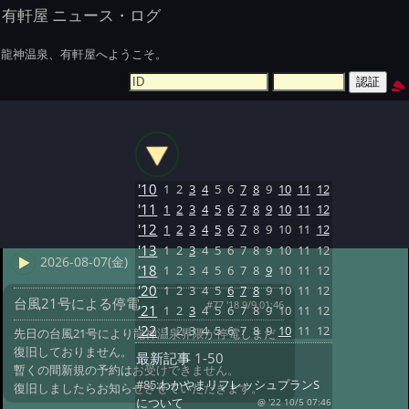
有軒屋 ニュース・ログ
龍神温泉、有軒屋へようこそ。
'10
1
2
3
4
5
6
7
8
9
10
11
12
'11
1
2
3
4
5
6
7
8
9
10
11
12
'12
1
2
3
4
5
6
7
8
9
10
11
12
'13
1
2
3
4
5
6
7
8
9
10
11
12
2026-08-07(金)
'18
1
2
3
4
5
6
7
8
9
10
11
12
'20
1
2
3
4
5
6
7
8
9
10
11
12
台風21号による停電
#77 '18 9/9 01:46
'21
1
2
3
4
5
6
7
8
9
10
11
12
'22
1
2
3
4
5
6
7
8
9
10
11
12
先日の台風21号により龍神温泉界隈が停電しまだ
復旧しておりません。
最新記事
1-50
暫くの間新規の予約はお受けできません。
#85:
わかやまリフレッシュプランS
復旧しましたらお知らせさせていただきます。
について
@ '22 10/5 07:46