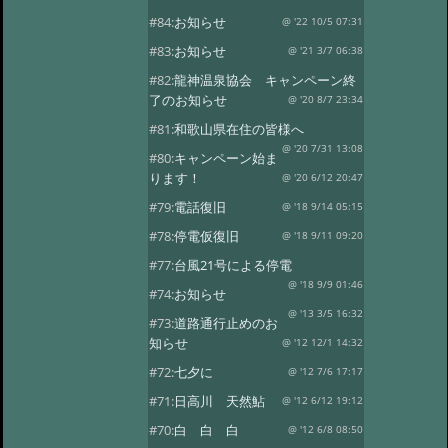
#84:
お知らせ
@ '22 10/5 07:31
#83:
お知らせ
@ '21 3/7 06:38
#82:
龍神温泉協会 キャンペーン終
了のお知らせ
@ '20 8/7 23:34
#81:
和歌山県在住の皆様へ
@ '20 7/31 13:08
#80:
キャンペーン始ま
ります！
@ '20 6/12 20:47
#79:
電話復旧
@ '18 9/14 05:15
#78:
停電仮復旧
@ '18 9/11 09:20
#77:
台風21号による停電
@ '18 9/9 01:46
#74:
お知らせ
@ '13 3/5 16:32
#73:
道路通行止めのお
知らせ
@ '12 12/1 14:32
#72:
七夕に
@ '12 7/6 17:17
#71:
日高川 天然鮎
@ '12 6/12 19:12
#70:
白 白 白
@ '12 6/8 08:50