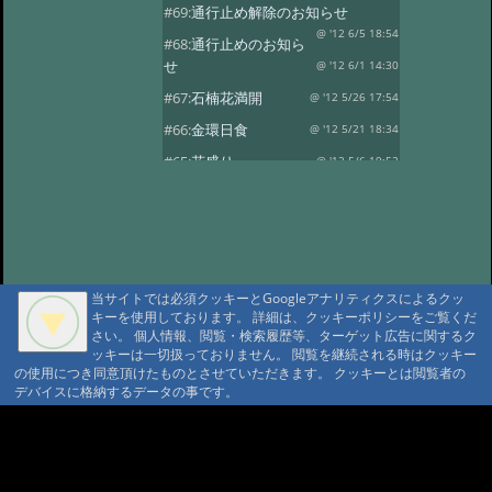
#69:
通行止め解除のお知らせ
@ '12 6/5 18:54
#68:
通行止めのお知ら
せ
@ '12 6/1 14:30
#67:
石楠花満開
@ '12 5/26 17:54
#66:
金環日食
@ '12 5/21 18:34
#65:
花盛り
@ '12 5/6 19:52
#64:
風光る
@ '12 4/30 17:59
#63:
春の風景その2
@ '12 4/14 13:30
#62:
春の風景
@ '12 4/10 17:15
#61:
龍神温泉の観燈祭
@ '12 3/27 19:46
当サイトでは必須クッキーとGoogleアナリティクスによるクッ
キーを使用しております。 詳細は、クッキーポリシーをご覧くだ
#60:
春一番？
@ '12 3/24 18:38
さい。 個人情報、閲覧・検索履歴等、ターゲット広告に関するク
#59:
寒の戻り
ッキーは一切扱っておりません。 閲覧を継続される時はクッキー
@ '12 3/13 18:41
の使用につき同意頂けたものとさせていただきます。 クッキーとは閲覧者の
#58:
春を探して…
@ '12 3/3 15:24
デバイスに格納するデータの事です。
#57:
観燈祭
@ '12 3/1 18:52
A A
#56:
貴志駅に行ってきました
A A A MountAin TRAD
@ '12 2/8 18:30
#55:
２月４日 立春