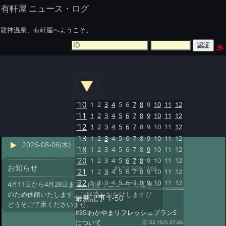
有軒屋 ニュース・ログ
龍神温泉、有軒屋へようこそ。
'10
1
2
3
4
5
6
7
8
9
10
11
12
'11
1
2
3
4
5
6
7
8
9
10
11
12
'12
1
2
3
4
5
6
7
8
9
10
11
12
'13
1
2
3
4
5
6
7
8
9
10
11
12
2026-08-06(木)
'18
1
2
3
4
5
6
7
8
9
10
11
12
'20
1
2
3
4
5
6
7
8
9
10
11
12
お知らせ
#1 '10 3/29 13:03
'21
1
2
3
4
5
6
7
8
9
10
11
12
'22
1
2
3
4
5
6
7
8
9
10
11
12
4月11日から4月28日まで、内湯リニューアル工事
のため休館いたします。ご迷惑をおかけしますが
最新記事
1-50
どうぞご了承くださいませ。
#85:
わかやまリフレッシュプランS
について
@ '22 10/5 07:46