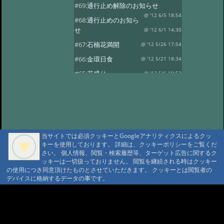
#69:
通行止め解除のお知らせ
@ '12 6/5 18:54
#68:
通行止めのお知ら
せ
@ '12 6/1 14:30
#67:
石楠花満開
@ '12 5/26 17:54
#66:
金環日食
@ '12 5/21 18:34
#65:
花盛り
@ '12 5/6 19:52
#64:
風光る
@ '12 4/30 17:59
#63:
春の風景その2
@ '12 4/14 13:30
#62:
春の風景
@ '12 4/10 17:15
#61:
龍神温泉の観燈祭
@ '12 3/27 19:46
当サイトでは必須クッキーとGoogleアナリティクスによるクッ
キーを使用しております。 詳細は、クッキーポリシーをご覧くだ
#60:
春一番？
@ '12 3/24 18:38
さい。 個人情報、閲覧・検索履歴等、ターゲット広告に関するク
#59:
寒の戻り
ッキーは一切扱っておりません。 閲覧を継続される時はクッキー
@ '12 3/13 18:41
の使用につき同意頂けたものとさせていただきます。 クッキーとは閲覧者の
#58:
春を探して…
@ '12 3/3 15:24
デバイスに格納するデータの事です。
#57:
観燈祭
@ '12 3/1 18:52
A A
#56:
貴志駅に行ってきました
A A A MountAin TRAD
@ '12 2/8 18:30
#55:
２月４日 立春