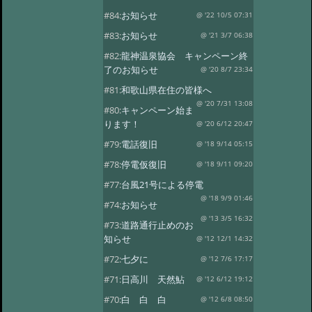
#84:
お知らせ
@ '22 10/5 07:31
#83:
お知らせ
@ '21 3/7 06:38
#82:
龍神温泉協会 キャンペーン終
了のお知らせ
@ '20 8/7 23:34
#81:
和歌山県在住の皆様へ
@ '20 7/31 13:08
#80:
キャンペーン始ま
ります！
@ '20 6/12 20:47
#79:
電話復旧
@ '18 9/14 05:15
#78:
停電仮復旧
@ '18 9/11 09:20
#77:
台風21号による停電
@ '18 9/9 01:46
#74:
お知らせ
@ '13 3/5 16:32
#73:
道路通行止めのお
知らせ
@ '12 12/1 14:32
#72:
七夕に
@ '12 7/6 17:17
#71:
日高川 天然鮎
@ '12 6/12 19:12
#70:
白 白 白
@ '12 6/8 08:50