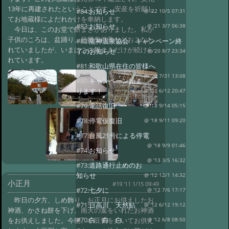
13年に再建されたということです。安産を祈願し
#84:
お知らせ
@ '22 10/5 07:31
てお地蔵様によだれかけを奉納します。
#83:
お知らせ
@ '21 3/7 06:38
今日は、このお堂で餅まきがありました。私が
子供のころは、盆踊り、施餓鬼供養などおこなわ
#82:
龍神温泉協会 キャンペーン終
れていましたが、いまはこの餅まきだけが続けら
了のお知らせ
@ '20 8/7 23:34
れています。
#81:
和歌山県在住の皆様へ
@ '20 7/31 13:08
#80:
キャンペーン始ま
ります！
@ '20 6/12 20:47
#79:
電話復旧
@ '18 9/14 05:15
#78:
停電仮復旧
@ '18 9/11 09:20
#77:
台風21号による停電
@ '18 9/9 01:46
#74:
お知らせ
@ '13 3/5 16:32
#73:
道路通行止めのお
知らせ
@ '12 12/1 14:32
小正月
#19 '11 1/15 09:49
#72:
七夕に
@ '12 7/6 17:17
昨日の夕方、しめ飾り、お正月にお供えしたお
#71:
日高川 天然鮎
@ '12 6/12 19:12
神酒、かさね餅を下げ、南天の葉をいれたお神酒
#70:
白 白 白
をお供えしました。今朝、小豆粥をたいてお供え
@ '12 6/8 08:50