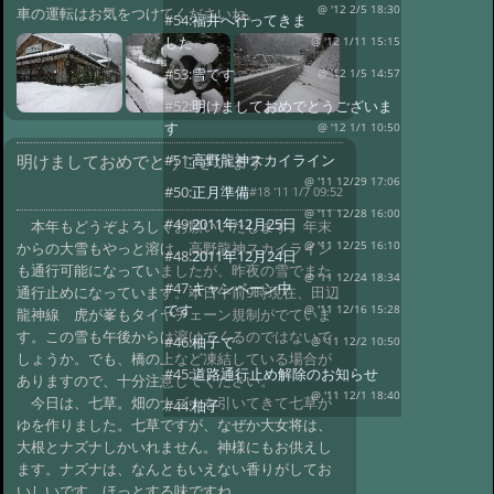
@ '12 2/5 18:30
車の運転はお気をつけてくださいね。
#54:
福井へ行ってきま
した
@ '12 1/11 15:15
#53:
雪です
@ '12 1/5 14:57
#52:
明けましておめでとうございま
す
@ '12 1/1 10:50
明けましておめでとうございます
#51:
高野龍神スカイライン
@ '11 12/29 17:06
#50:
正月準備
#18 '11 1/7 09:52
@ '11 12/28 16:00
#49:
2011年12月25日
本年もどうぞよろしくお願いいたします。年末
からの大雪もやっと溶け、高野龍神スカイライン
@ '11 12/25 16:10
#48:
2011年12月24日
も通行可能になっていましたが、昨夜の雪でまた
@ '11 12/24 18:34
#47:
キャンペーン中
通行止めになっています。本日午前9時現在、田辺
です
@ '11 12/16 15:28
龍神線 虎が峯もタイヤチェーン規制がでていま
す。この雪も午後からは溶けてくるのではないで
#46:
柚子で
@ '11 12/2 10:50
しょうか。でも、橋の上など凍結している場合が
#45:
道路通行止め解除のお知らせ
ありますので、十分注意してください。
@ '11 12/1 18:40
今日は、七草。畑のナズナを引いてきて七草が
#44:
柚子
ゆを作りました。七草ですが、なぜか大女将は、
@ '11 11/29 17:51
#43:
初霜
大根とナズナしかいれません。神様にもお供えし
@ '11 11/17 19:52
ます。ナズナは、なんともいえない香りがしてお
#42:
財宝発見!!
いしいです。ほっとする味ですね。
@ '11 11/15 15:31