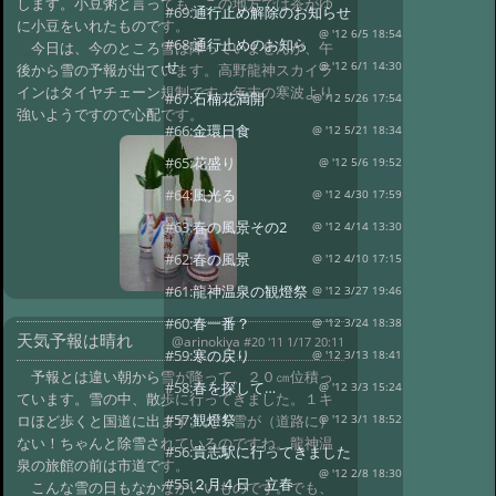
します。小豆粥と言っても、この地方では茶がゆ
#69:
通行止め解除のお知らせ
に小豆をいれたものです。
@ '12 6/5 18:54
#68:
通行止めのお知ら
今日は、今のところ雪は降っていませんが、午
せ
@ '12 6/1 14:30
後から雪の予報が出ています。高野龍神スカイラ
インはタイヤチェーン規制です。年末の寒波より
#67:
石楠花満開
@ '12 5/26 17:54
強いようですので心配です。
#66:
金環日食
@ '12 5/21 18:34
#65:
花盛り
@ '12 5/6 19:52
#64:
風光る
@ '12 4/30 17:59
#63:
春の風景その2
@ '12 4/14 13:30
#62:
春の風景
@ '12 4/10 17:15
#61:
龍神温泉の観燈祭
@ '12 3/27 19:46
#60:
春一番？
@ '12 3/24 18:38
天気予報は晴れ
@arinokiya
#20 '11 1/17 20:11
#59:
寒の戻り
@ '12 3/13 18:41
予報とは違い朝から雪が降って、２０㎝位積っ
#58:
春を探して…
@ '12 3/3 15:24
ています。雪の中、散歩に行ってきました。１キ
#57:
観燈祭
ロほど歩くと国道に出ます。え！雪が（道路に）
@ '12 3/1 18:52
ない！ちゃんと除雪されているのですね。龍神温
#56:
貴志駅に行ってきました
泉の旅館の前は市道です。
@ '12 2/8 18:30
#55:
２月４日 立春
こんな雪の日もなかなかいいものです。でも、