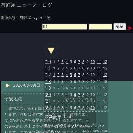
有軒屋 ニュース・ログ
龍神温泉、有軒屋へようこそ。
'10
1
2
3
4
5
6
7
8
9
10
11
12
'11
1
2
3
4
5
6
7
8
9
10
11
12
'12
1
2
3
4
5
6
7
8
9
10
11
12
'13
1
2
3
4
5
6
7
8
9
10
11
12
2026-08-09(日)
'18
1
2
3
4
5
6
7
8
9
10
11
12
'20
1
2
3
4
5
6
7
8
9
10
11
12
子安地蔵
#22 '11 1/23 19:01
'21
1
2
3
4
5
6
7
8
9
10
11
12
'22
1
2
3
4
5
6
7
8
9
10
11
12
龍神温泉から3キロほど下流に龍という集落があ
ります。住所は龍神村 湯の又 龍←龍神温泉と
最新記事
1-50
なにか所縁のある歴史を感じさせる名前です。そ
#85:
わかやまリフレッシュプランS
の集落の山の上に子安地蔵を祭る大きなお堂があ
について
@ '22 10/5 07:46
ります。このお地蔵様は元禄15年建立され、文化