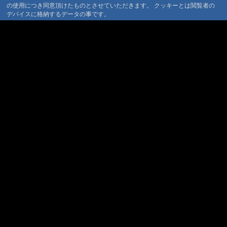
の使用につき同意頂けたものとさせていただきます。 クッキーとは閲覧者の
問合せ
@ '11 5/18 15:19
#27:
La Festa
デバイスに格納するデータの事です。
マウンテントラッド株式会社
Primavera 2011
@ '11 4/16 18:24
〒386-1211 長野県上田市下之郷692
0268371176
#26:
龍神温泉の春
@ '11 4/12 20:01
#25:
無題
© 1999-2026
MountAin TRAD
® Inc. https://www.mountaintrad.co.jp
@ '11 4/11 19:57
#24:
春は名のみの～
@ '11 3/4 14:33
#23:
大年と節分
@ '11 2/3 18:31
#22:
子安地蔵
@ '11 1/23 19:01
#21:
蝋梅咲いています
@ '11 1/21 12:20
#20:
天気予報は晴れ
@arinokiya '11 1/17 20:11
#20:
小正月
@ '11 1/15 09:49
#19:
明けましておめで
とうございます
@ '11 1/7 09:52
#18:
道路状況です
@ '10 12/31 16:21
#17:
正月準備
@ '10 12/30 14:35
#16:
師走～ あと4日
@ '10 12/28 09:19
#15:
ホワイトクリスマス？