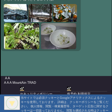
#41:
松茸いただきま
した
@ '11 11/6 20:48
#40:
大文字草咲きました
@ '11 10/22 14:12
#39:
道路通行止め解
除のお知らせ
@ '11 10/17 20:05
#38:
山桜咲きました
@ '11 10/10 18:21
#37:
道路状況です
@ '11 10/5 18:56
#36:
道路通行止め解除のお知らせ
@ '11 10/3 19:37
#35:
台風１２号
@ '11 9/11 15:11
#34:
日高川の天然鮎入
りました
@ '11 8/23 18:52
#33:
道路通行止めのお知らせ
A A
@ '11 8/14 21:43
#32:
川遊び
A A A MountAin TRAD
@ '11 8/3 20:21
#31:
近畿地方梅雨明け
セキュリティポリシー
仮予約 利用規定
@ '11 7/9 19:33
#30:
台風一過
当サイトでは必須クッキーとGoogleアナリティクスによるクッ
プライバシーポリシー
請書予約 利用規定
キーを使用しております。 詳細は、クッキーポリシーをご覧くだ
@ '11 6/2 20:39
Cookie ポリシー
会員規約
#29:
吊り橋紀行（１）
さい。 個人情報、閲覧・検索履歴等、ターゲット広告に関するク
会社概要
ポイント規定
@ '11 5/19 18:07
ッキーは一切扱っておりません。 閲覧を継続される時はクッキー
#28:
初夏の龍神温泉
コンテンツ著作権