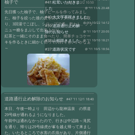
柚子で
#41:
松茸いただきま
#48 '11 12/2 10:50
した
@ '11 11/6 20:48
先日獲った柚子で、柚子ピールを作ってみまし
#40:
大文字草咲きました
た。柚子を絞った後の皮を白いワタのところを取
@ '11 10/22 14:12
り、3回湯でこぼし、シロップで煮、乾かし、グラ
#39:
道路通行止め解
ニュー糖をまぶして出来上がり。
除のお知らせ
@ '11 10/17 20:05
紅茶と一緒にそのまま食べたり、簡単チョコケー
#38:
山桜咲きました
@ '11 10/10 18:21
キを作るときに細かく切って入れてもいいかなぁ
～
#37:
道路状況です
@ '11 10/5 18:56
#36:
道路通行止め解除のお知らせ
@ '11 10/3 19:37
#35:
台風１２号
@ '11 9/11 15:11
#34:
日高川の天然鮎入
りました
@ '11 8/23 18:52
#33:
道路通行止めのお知らせ
@ '11 8/14 21:43
道路通行止め解除のお知らせ
#32:
川遊び
#47 '11 12/1 18:40
@ '11 8/3 20:21
#31:
近畿地方梅雨明け
本日、午後一時より 田辺から龍神温泉 の県道
@ '11 7/9 19:33
29号線が通れるようになりました。
#30:
台風一過
午前中は通れなかったので、行きは中辺路～滝尻
@ '11 6/2 20:39
#29:
吊り橋紀行（１）
を通り、帰りは29号線虎が峯を越え帰って来まし
@ '11 5/19 18:07
た。いたるところで水害の爪痕があり、片側通行
#28:
初夏の龍神温泉