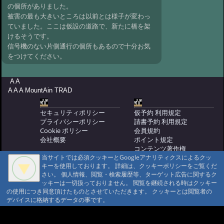
の個所がありました。
@ '11 5/18 15:19
#27:
La Festa
被害の最も大きいところは以前とは様子が変わっ
Primavera 2011
@ '11 4/16 18:24
ていました。ここは仮設の道路で、新たに橋を架
けるそうです。
#26:
龍神温泉の春
@ '11 4/12 20:01
信号機のない片側通行の個所もあるので十分お気
#25:
無題
@ '11 4/11 19:57
をつけてください。
#24:
春は名のみの～
@ '11 3/4 14:33
#23:
大年と節分
@ '11 2/3 18:31
A A
A A A MountAin TRAD
#22:
子安地蔵
@ '11 1/23 19:01
#21:
蝋梅咲いています
@ '11 1/21 12:20
セキュリティポリシー
仮予約 利用規定
プライバシーポリシー
請書予約 利用規定
#20:
天気予報は晴れ
Cookie ポリシー
会員規約
@arinokiya '11 1/17 20:11
#20:
小正月
会社概要
ポイント規定
コンテンツ著作権
@ '11 1/15 09:49
#19:
明けましておめで
問合せ
当サイトでは必須クッキーとGoogleアナリティクスによるクッ
とうございます
@ '11 1/7 09:52
キーを使用しております。 詳細は、クッキーポリシーをご覧くだ
マウンテントラッド株式会社
さい。 個人情報、閲覧・検索履歴等、ターゲット広告に関するク
〒386-1211 長野県上田市下之郷692
#18:
道路状況です
@ '10 12/31 16:21
ッキーは一切扱っておりません。 閲覧を継続される時はクッキー
0268371176
の使用につき同意頂けたものとさせていただきます。 クッキーとは閲覧者の
#17:
正月準備
@ '10 12/30 14:35
デバイスに格納するデータの事です。
© 1999-2026
MountAin TRAD
® Inc. https://www.mountaintrad.co.jp
#16:
師走～ あと4日
@ '10 12/28 09:19
#15:
ホワイトクリスマス？