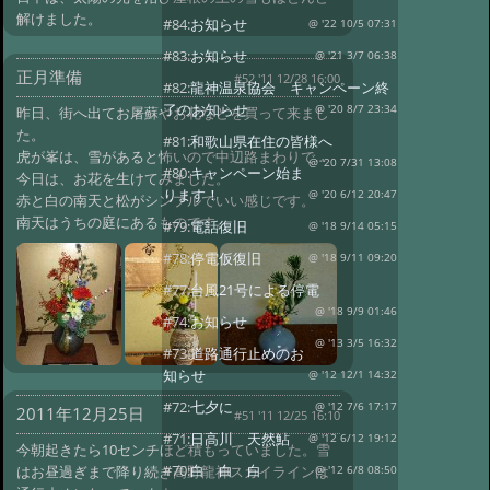
解けました。
#84:
お知らせ
@ '22 10/5 07:31
#83:
お知らせ
@ '21 3/7 06:38
正月準備
#52 '11 12/28 16:00
#82:
龍神温泉協会 キャンペーン終
了のお知らせ
@ '20 8/7 23:34
昨日、街へ出てお屠蘇やお花などを買って来まし
た。
#81:
和歌山県在住の皆様へ
虎が峯は、雪があると怖いので中辺路まわりで…
@ '20 7/31 13:08
#80:
キャンペーン始ま
今日は、お花を生けてみました。
ります！
@ '20 6/12 20:47
赤と白の南天と松がシンプルでいい感じです。
南天はうちの庭にあるものです。
#79:
電話復旧
@ '18 9/14 05:15
#78:
停電仮復旧
@ '18 9/11 09:20
#77:
台風21号による停電
@ '18 9/9 01:46
#74:
お知らせ
@ '13 3/5 16:32
#73:
道路通行止めのお
知らせ
@ '12 12/1 14:32
#72:
七夕に
@ '12 7/6 17:17
2011年12月25日
#51 '11 12/25 16:10
#71:
日高川 天然鮎
@ '12 6/12 19:12
今朝起きたら10センチほど積もっていました。雪
#70:
白 白 白
はお昼過ぎまで降り続き高野龍神スカイラインは
@ '12 6/8 08:50