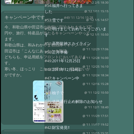
@ '12 2/5 18:30
#54:
福井へ行ってきま
した
@ '12 1/11 15:15
キャンペーン中です
#49 '11 12/16 15:28
#53:
雪です
@ '12 1/5 14:57
今、和歌山県や田辺市の旅館に宿泊されますと3万
#52:
明けましておめでとうございま
円や、旅行、特産品が当たるキャンぺーンやって
す
@ '12 1/1 10:50
ます。
#51:
高野龍神スカイライン
和歌山県は、和みわかやま宿泊得々キャンペーン
@ '11 12/29 17:06
田辺市は「こんなにあったか♨田辺」
#50:
正月準備
どちらも、申込用紙をフロントにおいてありま
@ '11 12/28 16:00
#49:
2011年12月25日
す。
@ '11 12/25 16:10
寒い冬、ほっこり こたつで暖まり、温泉はいか
#48:
2011年12月24日
がですか。
@ '11 12/24 18:34
#47:
キャンペーン中
です
@ '11 12/16 15:28
#46:
柚子で
@ '11 12/2 10:50
#45:
道路通行止め解除のお知らせ
@ '11 12/1 18:40
#44:
柚子
@ '11 11/29 17:51
#43:
初霜
@ '11 11/17 19:52
#42:
財宝発見!!
@ '11 11/15 15:31