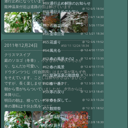
通行止めになっています。
#69:
通行止め解除のお知らせ
龍神温泉付近は道路の雪は解けています。
@ '12 6/5 18:54
#68:
通行止めのお知ら
せ
@ '12 6/1 14:30
#67:
石楠花満開
@ '12 5/26 17:54
#66:
金環日食
@ '12 5/21 18:34
#65:
花盛り
@ '12 5/6 19:52
2011年12月24日
#50 '11 12/24 18:34
#64:
風光る
@ '12 4/30 17:59
クリスマスイブ
#63:
春の風景その2
@ '12 4/14 13:30
庭のソヨゴ（冬青）、小さな赤い実がぶらさが
り、なんだか可愛い。
#62:
春の風景
@ '12 4/10 17:15
ドウダンつつじ（灯台躑躅）はまだ葉が落ちず色
#61:
龍神温泉の観燈祭
@ '12 3/27 19:46
をそえています。ことしは鮮やかさはいまひとつ
ですが、長く楽しませてくれています。
#60:
春一番？
@ '12 3/24 18:38
朝から雪がちらついていましたが、夕方からは、
#59:
寒の戻り
@ '12 3/13 18:41
本降りに。
#58:
春を探して…
明日の朝は、積っていそうです。
@ '12 3/3 15:24
車の運転は十分お気をつけて。
#57:
観燈祭
@ '12 3/1 18:52
#56:
貴志駅に行ってきました
@ '12 2/8 18:30
#55:
２月４日 立春