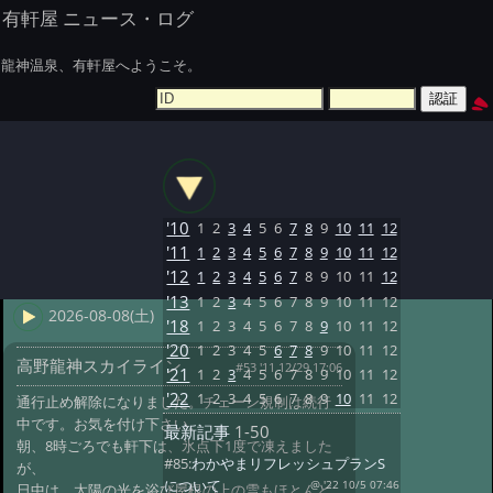
有軒屋 ニュース・ログ
龍神温泉、有軒屋へようこそ。
'10
1
2
3
4
5
6
7
8
9
10
11
12
'11
1
2
3
4
5
6
7
8
9
10
11
12
'12
1
2
3
4
5
6
7
8
9
10
11
12
'13
1
2
3
4
5
6
7
8
9
10
11
12
2026-08-08(土)
'18
1
2
3
4
5
6
7
8
9
10
11
12
'20
1
2
3
4
5
6
7
8
9
10
11
12
高野龍神スカイライン
#53 '11 12/29 17:06
'21
1
2
3
4
5
6
7
8
9
10
11
12
'22
1
2
3
4
5
6
7
8
9
10
11
12
通行止め解除になりました。チェーン規制は続行
中です。お気を付け下さい。
最新記事
1-50
朝、8時ごろでも軒下は、氷点下1度で凍えました
#85:
わかやまリフレッシュプランS
が、
について
@ '22 10/5 07:46
日中は、太陽の光を浴び屋根の上の雪もほとんど