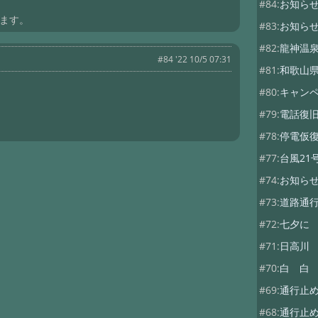
#84:
お知ら
します。
#83:
お知ら
#82:
龍神温
#84 '22 10/5 07:31
#81:
和歌山
#80:
キャン
#79:
電話復
#78:
停電仮
#77:
台風21
#74:
お知ら
#73:
道路通
#72:
七夕に
#71:
日高川
#70:
白 白
#69:
通行止
#68:
通行止