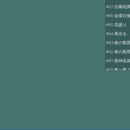
#67:
石楠花
#66:
金環日
#65:
花盛り
#64:
風光る
#63:
春の風景
#62:
春の風
#61:
龍神温
#60:
春一番
#59:
寒の戻
#58:
春を探し
#57:
観燈祭
#56:
貴志駅
#55:
２月４
#54:
福井へ