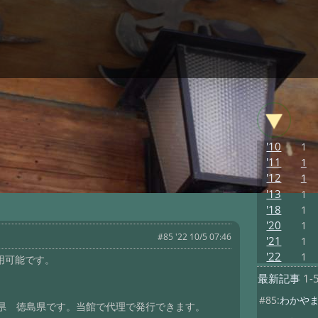
'10
1
'11
1
'12
1
'13
1
'18
1
'20
1
#85 '22 10/5 07:46
'21
1
'22
1
用可能です。
最新記事
1-
#85:
わかや
県 徳島県です。当館で代理で発行できます。