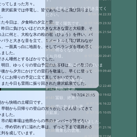
なってしまった方々。
#149:
今年もよろしくお引き立てく
唐沢鉱泉では停電し、皆であちこちと飛び回りまし
ださい。
@ '08 1/4 22:33
た。
また今日は、夕食時の夕立と雷。
#148:
驚く陽気です。
@ '07 12/29 23:32
昨日に負けないほどの大きな大きな雷と大稲妻、そ
#147:
餌付け。
@ '07 12/26 21:54
の上に何と、大粒な氷の粒の雹（ひょう）を伴い、バ
ラバラと大きな音を立て、１メートルも飛び跳ねなが
#146:
大雪の朝でした。
ら、一面真っ白に地面を、そしてベランダを埋め尽く
@ '07 12/23 20:54
#145:
明るくなってゆ
しました。
くお月様。
@ '07 12/20 20:41
皆さん唖然とするばかりでした。
#144:
寒い、寒い日が続いていま
明日、ゆっくりの登山予定のお客様は、この数日の
す。
午後から夕方にかけての雷雨を敬遠し、早くに登って
@ '07 12/19 09:40
早くにお帰りの予定に立て直しておいででした。
#143:
生暖かい夜です。
また今日も雷雨に振り回された唐沢鉱泉でした。
@ '07 12/12 22:40
#142:
動物の足跡。
@ '07 12/10 19:02
'10 7/24 21:15
#141:
冨嶽、絶景！
朝から快晴の土曜日です。
@ '07 12/6 16:22
#140:
雪に包まれた唐
早朝から日帰りの登山の方々がたくさん登ってきて
沢鉱泉。
@ '07 12/5 10:05
いました。
市の駐車場は他県からの車のナンバーが勢ぞろい
#139:
早、１２月となりました。
し、停め切れずに溢れた車は、ずっと下まで道路わき
@ '07 12/1 21:16
#138:
幾重もの雲海。
に列を成しています。
@ '07 11/28 22:04