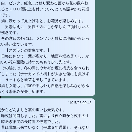
白、ピンク、紅色…と移り変わる蕾から花の数を数
えると１００個以上も付いていてとても賑やかな花盛
りです。
湯に浸かって見上げると、お花見が楽しめます。
男湯ゆえに、男性の方にしか楽しんで頂けないの
が残念です。
その窓辺の外には、ツンツンと針状に地面からいっ
ぱい芽が出ています。
【スズランの群生です。】
日毎に伸びて、葉が広がり、地面を埋め尽くし、か
わいい花を葉陰に持つのももう少し先です。
その脇には、冬の間にウサギか鹿に樹皮を食べられ
てしまった【ナナカマドの樹】が大きな傷にも負けず
に、うっすらと新芽を出してきています。
男湯も女湯も、浴室の中も外も自然を楽しみながらゆ
っくり湯浴みが楽しめます。
'10 5/26 09:43
朝からどんよりと雲の重いお天気です。
昨夜は閉口しました。雷により夜９時から夜中の１
２時過ぎまでの長時間の停電でした。
昔は電気も来ていなく（平成５年通電）、それなり