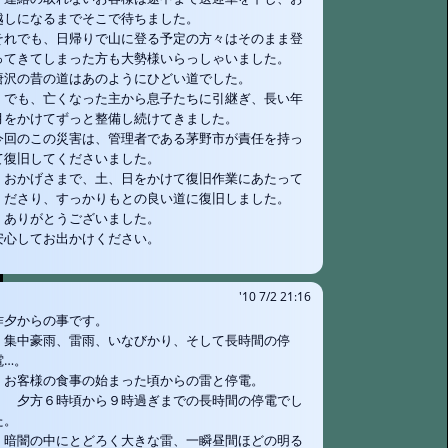
越しになるまでそこで待ちました。
それでも、日帰りで山に登る予定の方々はそのまま登
ってきてしまった方も大勢様いらっしゃいました。
唐沢の昔の道はあのようにひどい道でした。
でも、亡くなった主から息子たちに引継ぎ、長い年
月をかけてずっと整備し続けてきました。
今回のこの災害は、管理者である茅野市が責任を持っ
て復旧してくださいました。
おかげさまで、土、日をかけて復旧作業にあたって
くださり、すっかりもとの良い道に復旧しました。
ありがとうございました。
安心してお出かけください。
'10 7/2 21:16
昨夕からの事です。
集中豪雨、雷雨、いなびかり、そして長時間の停
電…。
お客様の食事の始まった頃からの雷と停電。
夕方６時頃から９時過ぎまでの長時間の停電でし
た。
暗闇の中にとどろく大きな雷、一瞬昼間ほどの明る