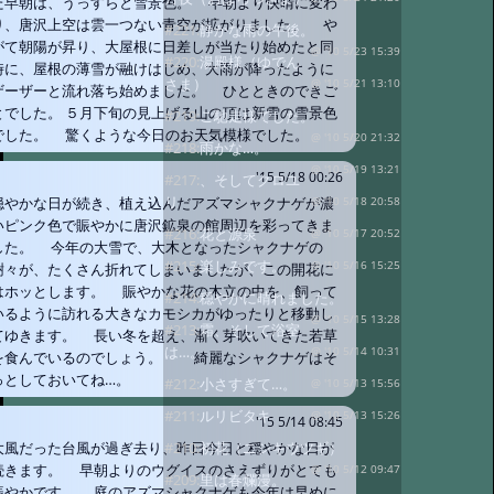
た早朝は、うっすらと雪景色。 早朝より快晴に変わ
り、唐沢上空は雲一つない青空が拡がりました。 や
#221:
静かな雨の午後。
がて朝陽が昇り、大屋根に日差しが当たり始めたと同
@ '10 5/23 15:39
#220:
湯殿様（ゆでん
時に、屋根の薄雪が融けはじめ、大雨が降ったように
さま）
@ '10 5/21 13:10
ザーザーと流れ落ち始めました。 ひとときのできご
とでした。 ５月下旬の見上げる山の頂は新雪の雪景色
#219:
ご馳走様でした。
でした。 驚くような今日のお天気模様でした。
@ '10 5/20 21:32
#218:
雨かな…。
@ '10 5/19 13:21
'15 5/18 00:26
#217:
、そしてクロユ
リ
穏やかな日が続き、植え込んだアズマシャクナゲが濃
@ '10 5/18 20:58
いピンク色で賑やかに唐沢鉱泉の館周辺を彩ってきま
#216:
花と源泉
@ '10 5/17 20:52
した。 今年の大雪で、大木となったシャクナゲの
#215:
楽しみです。
@ '10 5/16 15:25
樹々が、たくさん折れてしまいましたが、この開花に
はホッとします。 賑やかな花の木立の中を、飼って
#214:
穏やかに晴れました。
いるように訪れる大きなカモシカがゆったりと移動し
@ '10 5/15 13:28
#213:
霜、そして浴室
てゆきます。 長い冬を超え、漸く芽吹いてきた若草
は…。
@ '10 5/14 10:31
を食んでいるのでしょう。 綺麗なシャクナゲはそ
っとしておいてね…。
#212:
小さすぎて…。
@ '10 5/13 15:56
#211:
ルリビタキ
@ '10 5/13 15:26
'15 5/14 08:45
#210:
初花（ニシキウツギ）
大風だった台風が過ぎ去り、昨日今日と穏やかな日が
続きます。 早朝よりのウグイスのさえずりがとても
@ '10 5/12 09:47
#209:
里は春爛漫。
賑やかです。 庭のアズマシャクナゲも今年は早めに