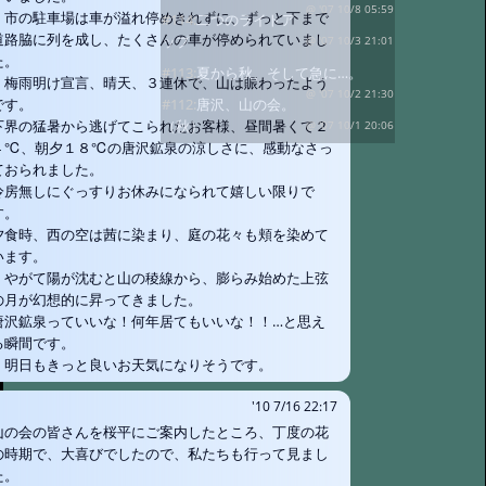
@ '07 10/8 05:59
市の駐車場は車が溢れ停めきれずに、ずっと下まで
#114:
二つのライトア
道路脇に列を成し、たくさんの車が停められていまし
ップ
@ '07 10/3 21:01
た。
#113:
夏から秋、そして急に…。
梅雨明け宣言、晴天、３連休で、山は賑わったよう
@ '07 10/2 21:30
#112:
唐沢、山の会。
です。
（秋）
下界の猛暑から逃げてこられたお客様、昼間暑くて２
@ '07 10/1 20:06
４℃、朝夕１８℃の唐沢鉱泉の涼しさに、感動なさっ
ておられました。
冷房無しにぐっすりお休みになられて嬉しい限りで
す。
夕食時、西の空は茜に染まり、庭の花々も頬を染めて
います。
やがて陽が沈むと山の稜線から、膨らみ始めた上弦
の月が幻想的に昇ってきました。
唐沢鉱泉っていいな！何年居てもいいな！！…と思え
る瞬間です。
明日もきっと良いお天気になりそうです。
'10 7/16 22:17
山の会の皆さんを桜平にご案内したところ、丁度の花
の時期で、大喜びでしたので、私たちも行って見まし
た。