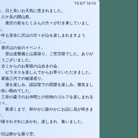
'10 6/7 16:10
土、日と良いお天気に恵まれました。
八ケ岳の開山祭。
唐沢の前をたくさんの方々が行き来していまし
た。
今年も安全に沢山の方々が山を楽しまれますよう
に…。
唐沢山の会のイベント。
登山道整備と山菜採り。ご苦労様でした。ありが
とうございました。
古くからのお客様の山歩きの会。
ピラタスを楽しんでからお寄りいただきました。
家族三代での秘湯巡り。
湯を楽しみ、談話室での団欒を楽しみ。微笑まし
い良い眺めでした。
三井の森でのお仲間との恒例のゴルフを楽しまれる
方々。
夜遅くまで、和やかに賑やかにお話に花が咲きま
す。
皆様それぞれに歩かれ、楽しまれ、集いました。
今日は静かな曇り空。