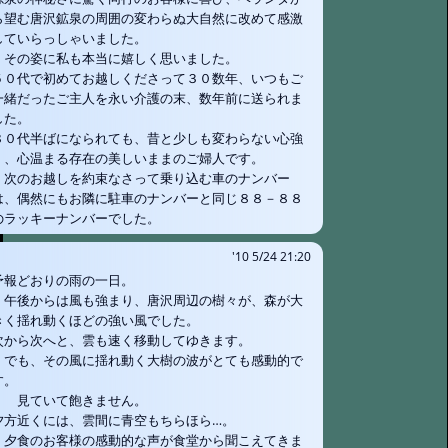
ら望む唐沢鉱泉の周囲の変わらぬ大自然に改めて感激
していらっしゃいました。
その姿に私も本当に嬉しく思いました。
５０代で初めてお越しくださって３０数年、いつもご
一緒だったご主人を永い介護の末、数年前に送られま
した。
８０代半ばになられても、昔と少しも変わらない心強
く、心温まる存在の美しいままのご婦人です。
次のお越しを約束なさって乗り込む車のナンバー
は、偶然にもお隣に駐車のナンバーと同じ８８－８８
のラッキーナンバーでした。
'10 5/24 21:20
予報どおりの雨の一日。
午後からは風も強まり、唐沢周辺の樹々が、森が大
きく揺れ動くほどの強い風でした。
次から次へと、雲も速く移動してゆきます。
でも、その風に揺れ動く大樹の波がとても感動的で
す。
見ていて飽きません。
夕方近くには、雲間に青空もちらほら…。
夕食のお客様の感動的な声が食堂から聞こえてきま