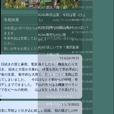
す。
#247:
唐沢、濁り湯
@ '10 7/31 22:31
#246:
昨日は雷、今日は雹（ひょ
冬期休業
う）
@ '10 7/26 20:21
#282 '15 12/23 13:49
#245:
日帰りの登山者がいっぱい！
今年度は1月11日から4月22日までお休みさせて頂
@ '10 7/24 21:15
きます。
#244:
青空なのに雨
年末年始は営業しておりますのでお問い合わせく
が…！
@ '10 7/23 20:58
ださい。
#243:
涼しいです！唐沢鉱泉
良いお年をお迎えください。
@ '10 7/22 20:38
#242:
夕焼け空
'15 6/24 09:55
@ '10 7/21 22:15
#241:
シャクナゲのお
２日続きの雷と豪雨、電源 落としたり、機器見たり大
花見
@ '10 7/16 22:17
騒ぎ。 稲光と大雷が大暴れ。 停電を恐れて早め早めに
#240:
花を楽しむ会
夕食の支度。 集中的な大雨で、悲しいことに道路は荒
@ '10 7/13 22:32
れてしまいました。 今日はなんと朝からの快晴、布
#239:
唐沢林道の復旧
@ '10 7/5 20:48
団干しまでできました。 下山の方々は上機嫌でベラン
#238:
雷と大雨
@ '10 7/2 21:16
ダで生ビールの乾杯。 山は展望も抜群で大喜びでし
た。
#237:
今日はスターチス。
@ '10 6/29 15:39
#236:
折角の土曜日な
'15 5/26 00:02
のに…。
@ '10 6/26 20:17
浴室に早朝より注ぎ込む眩しい朝陽。 朝の陽ざしの中