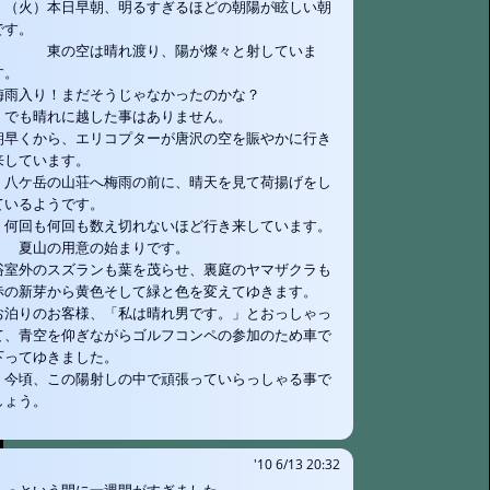
（火）本日早朝、明るすぎるほどの朝陽が眩しい朝
です。
東の空は晴れ渡り、陽が燦々と射していま
す。
梅雨入り！まだそうじゃなかったのかな？
でも晴れに越した事はありません。
朝早くから、エリコプターが唐沢の空を賑やかに行き
来しています。
八ケ岳の山荘へ梅雨の前に、晴天を見て荷揚げをし
ているようです。
何回も何回も数え切れないほど行き来しています。
夏山の用意の始まりです。
浴室外のスズランも葉を茂らせ、裏庭のヤマザクラも
赤の新芽から黄色そして緑と色を変えてゆきます。
お泊りのお客様、「私は晴れ男です。」とおっしゃっ
て、青空を仰ぎながらゴルフコンペの参加のため車で
下ってゆきました。
今頃、この陽射しの中で頑張っていらっしゃる事で
しょう。
'10 6/13 20:32