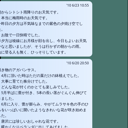
'10 6/23 10:55
朝からシトシト雨降りのお天気です。
本当に梅雨時のお天気です。
一昨日の夕方は不気味なまでの紫色の夕焼け空でし
た。
お陰で一日快晴でした。
昨夕方は稜線にお月様が顔を出し、今日もよいお天気
かなと思いましたが、そうは行かずの朝からの雨。
山に登る人も無く、ひっそりしています。
'10 6/20 20:50
頂き物のアガパンサス。
4月に頂いた時はただの葉だけの鉢植えでした。
大事に育てた株分けでした。
どんな花が付くのかとても楽しみでした。
5月半ばに蕾が付き、5本の長い茎がぐんぐん伸びて
きました。
6月に入り、蕾が膨らみ、やがてムラサキ色の手のひ
らをいっぱいに開いたようなきれいな花が咲き始めま
した。
唐沢には珍しいおしゃれな花です。
暖かくなりベランダに出してあげました。