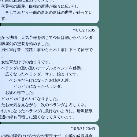
つと緑の若葉に変わってきます。
落葉松の新芽、白樺の新芽が徐々に広がり、
そしてみどり一面の唐沢の新緑の世界が待ってい
ます。
'10 6/2 16:05
朝から快晴、天気予報を信じて今日は朝からベランダ
の防腐剤の塗装を始めました。
男性軍は皆、道路工事やら土木工事に下って留守で
す。
女性軍だけでの始まりです。
ベランダの重い重いテーブルとベンチを移動。
広くなったベランダ、サア、始まりです。
ペンキだらけになったお姉さん達。
ピカピカになったベランダ、
お疲れ様でした。
ピカピカにきれいになりました。
またお天気を見ながら、次のベランダよろしくネ。
きれいになったベランダに負けないように、唐沢鉱泉
周辺の緑も日増しに濃くなってきています。
'10 5/31 20:43
この春の陽気ははなかなか安定せず、山菜の成長具合