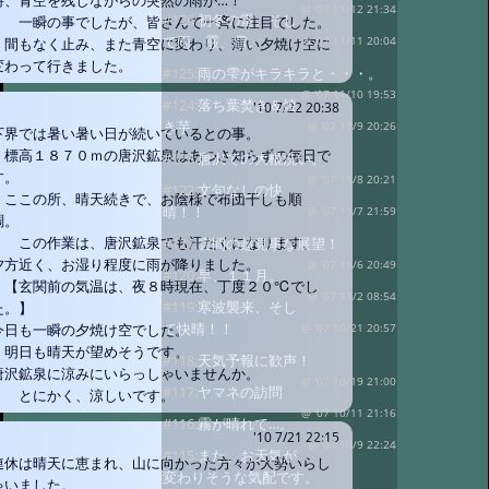
時、青空を残しながらの突然の雨が…！
@ '07 11/12 21:34
#126:
初冬の雷、そし
一瞬の事でしたが、皆さんで一斉に注目でした。
て雨、霰、雪。
@ '07 11/11 20:04
間もなく止み、また青空に変わり、薄い夕焼け空に
変わって行きました。
#125:
雨の雫がキラキラと・・・。
@ '07 11/10 19:53
#124:
落ち葉焚き＆焼
'10 7/22 20:38
き芋
@ '07 11/9 20:26
下界では暑い暑い日が続いているとの事。
標高１８７０ｍの唐沢鉱泉はあつさ知らずの毎日で
#123:
唐沢での大根洗い。
す。
@ '07 11/8 20:21
#122:
文句なしの快
ここの所、晴天続きで、お陰様で布団干しも順
晴！！
@ '07 11/7 21:59
調。
この作業は、唐沢鉱泉でも汗だくになります。
#121:
雲間の超見事な展望！
夕方近く、お湿り程度に雨が降りました。
@ '07 11/6 20:49
#120:
早、１１月。
【玄関前の気温は、夜８時現在、丁度２０℃でし
@ '07 11/2 08:54
#119:
寒波襲来、そし
た。】
て快晴！！
今日も一瞬の夕焼け空でした。
@ '07 10/21 20:57
明日も晴天が望めそうです。
#118:
天気予報に歓声！
唐沢鉱泉に涼みにいらっしゃいませんか。
@ '07 10/19 21:00
#117:
ヤマネの訪問
とにかく、涼しいです。
@ '07 10/11 21:16
#116:
霧が晴れて…。
'10 7/21 22:15
@ '07 10/9 22:24
#115:
また、お天気が
連休は晴天に恵まれ、山に向かった方々が大勢いらし
変わりそうな気配です。
ゃいました。