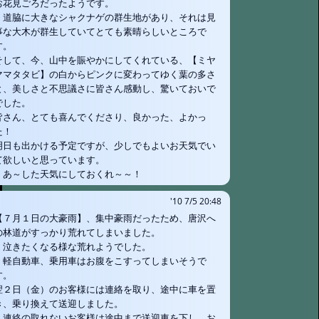
お花見ごろだったようです。
道脇に大きなシャクナゲの群生地があり、それは見
事な大木が群生していてとても素晴らしいところで
す。
そして、今、山中を賑やかにしてくれている、【ミヤ
ママタタビ】の白からピンクに変わってゆく葉の多さ
と、美しさと不思議さに皆さん感動し、驚いておいで
でした。
皆さん、とても喜んでくださり、良かった、よかっ
た！
明日も出かける予定ですが、少しでもよいお天気でい
て欲しいと思っています。
あ～した天気にしておくれ～～！
'10 7/5 20:48
【７月１日の大豪雨】、集中豪雨だったため、唐沢へ
の林道がすっかり荒れてしまいました。
泣きたくなる様な荒れようでした。
軽自動車、乗用車はお腹をこすってしまいそうで
す。
翌２日（金）のお客様には連絡を取り、途中に車を置
き、乗り換えて送迎しました。
連絡の取れないお客様は途中まで送迎車を下し、お