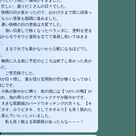
あっという間に一週間がすぎました。
忙しい、盛りだくさんの日々でした。
快晴の日が多かったので、おかげさまで皆に頑張っ
てもらい塗装も順調に進みました。
暑い快晴の日の塗装は大変でした。
強い日差しで熱くなったベランダに、塗料を塗る
端からモウモウと湯気を立てて蒸発し乾いてゆきま
す。
まるで火でも着かないかと心配になるほどでし
た。
梅雨に入る前に予定のところは終了し良かった良か
った。
ご苦労様でした。
緑が日々増し、葉が茂り玄関前の空が狭くなってゆく
感じです。
小鳥が賑やかに囀り、前の池には【つがいの鴨】が
訪れ、池の周りのアズマシャクナゲが賑やかです。
大きな双眼鏡のバードウオッチングの方々も、【キ
ビタキ、ルリビタキ、そしてオオルリ】も良く観れた
と喜んでいらっしゃいました。
私も良く観える双眼鏡があったらな～～～！