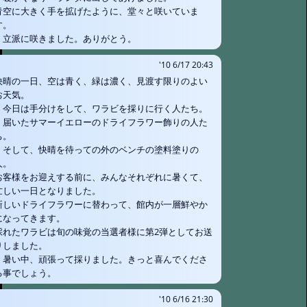
青空に大きく手を拡げたように、堂々と咲いていま
す。
立派に咲きました。ありがとう。
'10 6/17 20:43
快晴の一日、空は青く、緑は濃く、見渡す限りのよい
お天気。
今日は手分けをして、ワラビを採りに行く人たち。
届いたサマーイエローのドライフラワー飾りの人た
ち。
そして、快晴を待っての外のベンチの塗料塗りの
人。
お客様をお迎えする前に、みんなそれぞれに暑くて、
忙しい一日となりました。
新しいドライフラワーに替わって、館内が一層鮮やか
になってきます。
採れたワラビは旬の味覚の当選者様に第2弾としてお送
りしました。
暑い中、頑張って採りました。きっと喜んでくださ
る事でしょう。
'10 6/16 21:30