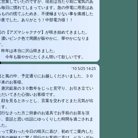
に営業していたのですが、現在は当たり前に電気のあ
る毎日に慣れてしまっています。急の停電に用意はあ
るものの慌てふためき、不便極まりない事を痛感した
昨夜でした。ありがとう！中部電力様！！
庭の【アズマシャクナゲ】が咲き始めてきました。
濃いピンク色で周囲が賑やかに、華やかになりま
す。
昨年は本当に沢山咲きました。
今年も賑やかにたくさん咲いて欲しいです。
'10 5/25 14:25
雨と風の中、予定通りにお越しくださいました、３０
年来のお客様。
唐沢鉱泉の３０数年をじっと見守り、お引き立てい
ただいてきた心強いお客様です。
顔を見るとホッとし、言葉を交わすとまた元気が出
ます。
同行なさった方ご持参のお道具でお手前のお茶を頂
き、昔話と思い出話にゆっくりした時間を過ごされま
した。
うって変わった今日の晴天に喜び、初めてご案内した
源泉の神秘さに驚く同行のお客様に喜び、ベランダか