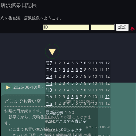
唐沢鉱泉日記帳
八ヶ岳名湯、唐沢鉱泉へようこそ。
'07
1
2
3
4
5
6
7
8
9
10
11
12
'08
1
2
3
4
5
6
7
8
9
10
11
12
'09
1
2
3
4
5
6
7
8
9
10
11
12
'10
1
2
3
4
5
6
7
8
9
10
11
12
2026-08-10(月)
'13
1
2
3
4
5
6
7
8
9
10
11
12
'15
1
2
3
4
5
6
7
8
9
10
11
12
どこまでも青い空
#284 '16 5/23 06:28
'16
1
2
3
4
5
6
7
8
9
10
11
12
快晴の日が続きます。
最新記事
1-50
朝早くから、天狗岳登山の方々が登ってゆきま
#284:
どこまでも青い空
す。
@ '16 5/23 06:28
どこまでも青い空が続いています。
#283:
アズマシャクナ
きっと今日登った方達も感動の登山日和の事
@ '16 5/19 23:01