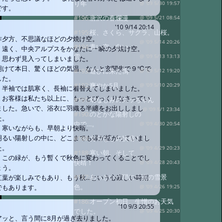
り年
@ '09 5/30 19:57
です。
#196:
唐沢の春爛漫
@ '09 5/21 08:54
'10 9/14 20:14
#195:
桜、さくら、サクラ、山桜。
昨夕方、不思議なほどの夕焼け空。
@ '09 5/14 20:26
#194:
青い空、白い
遠く、中央アルプスをかなたに一瞬の夕焼け空。
雲。
@ '09 5/13 13:13
思わず見入ってしまいました。
明けて本日、驚くほどの気温、なんと玄関先で９℃で
#193:
遊びに来た鴨
@ '09 5/12 19:20
した。
#192:
爽やか5月。
@ '09 5/10 20:29
半袖では肌寒く、長袖に着替えてしまいました。
お客様は私たち以上に、もっとびっくりなさってい
#191:
幼なじみのスッちゃん
ました。急いで、浴衣に羽織る半纏をお出ししまし
@ '09 5/1 23:34
#190:
のどかな陽射しの
た。
中で…。
@ '09 4/30 20:54
寒いながらも、早朝より快晴。
明るい陽射しの中に、どこまでも緑が拡がっていまし
#189:
文句なしの快晴！！
た。
@ '09 4/29 20:23
#188:
寒い朝、そして
この緑が、もう暫くで秋色に変わってくることでし
快晴！
@ '09 4/28 20:43
ょう。
#187:
あっという間に一面の雪景
紅葉が楽しみでもあり、もう秋…という心寂しい時期
色。
でもあります。
@ '09 4/26 19:25
#186:
オープン初日、生憎のお天気
'10 9/3 20:55
でした。
@ '09 4/25 20:30
アッと、言う間に8月が過ぎ去りました。