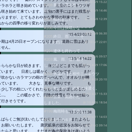
@ '10 5/9 15:22
#208:
裏庭の雪も徐々に
チラホラと咲き始めています。 浴室のニシキウツギ
融けて…。
@ '10 5/9 14:46
も咲き始めて来ています。 建物の裏手にはまだ残雪が
ありますが、とてもさわやかな季節の到来です。 こ
#207:
晴れました！
@ '10 5/8 12:39
れからの四季の移り変わりが楽しみです。
#206:
今日は快晴かな・・・。
@ '10 5/8 06:30
'15 4/23 03:12
#205:
終日、雨・・・そ
今期は4月25日オープンになります。 道路に雪はあり
して夕焼け。
@ '10 5/7 22:01
ません。
#204:
連休も終わって・・・。
@ '10 5/6 09:57
'13 5/14 14:22
#203:
風、雨、雪、霰そ
して晴れ
うららかな日が続きます。 青空はどこまでも拡がっ
@ '10 4/29 17:06
ています。 日差しは暖かく、のどかです。 まだ
#202:
男湯の【ど根性ニシキウツ
芽吹かないカラマツの樹のてっぺんで、オオルリが囀
ギ】
@ '10 4/28 20:10
っています。 大きな、見事な囀りです。 も
#201:
外は細雪、浴室は緑濃く。
う少し下の枝にいてくれたらもっと姿が楽しめるの
@ '10 4/27 15:33
に…。 この暖かさで、日陰の残雪も日々やせ細っ
#200:
営業、開始いた
て行きそうです。
しました。
@ '10 4/26 18:54
#199:
梅雨時も、又楽し…。
'13 5/10 11:38
@ '09 6/11 14:03
しばらくご無沙汰いたしておりました。 またよろし
#198:
唐沢の６月
くお願いいたします。 唐沢鉱泉の近況をお知らせで
@ '09 6/2 09:14
#197:
シャクナゲの当た
きたらと思います。 まだまだ春の芽吹きは遅いよう