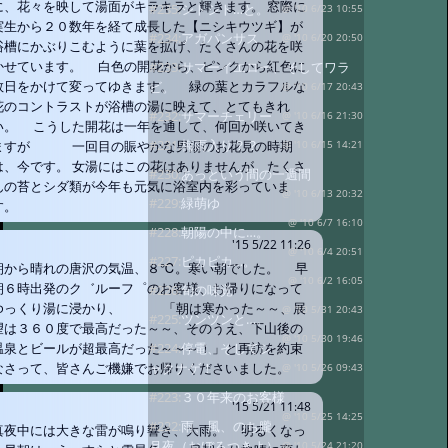
に、花々を映して湯面がキラキラと輝きます。 窓際に
#235:
シトシト…と。
@ '10 6/23 10:55
実生から２０数年を経て成長した【ニシキウツギ】が
#234:
アガパンサス
@ '10 6/20 20:50
浴槽にかぶりこむように葉を拡げ、たくさんの花を咲
かせています。 白色の開花から、ピンクから紅色に
#233:
サマーイエロー、そしてワラ
数日をかけて変ってゆきます。 緑の葉とカラフルな
ビ。
@ '10 6/17 20:43
花のコントラストが浴槽の湯に映えて、とてもきれ
#232:
サマーチェリー
@ '10 6/16 21:30
い。 こうした開花は一年を通して、何回か咲いてき
#231:
梅雨入り？？
ますが 一回目の賑やかな男湯のお花見の時期
@ '10 6/15 14:21
は、今です。 女湯にはこの花はありませんが、たくさ
#230:
あっという間の一週間
んの苔とシダ類が今年も元気に浴室内を彩っていま
@ '10 6/13 20:32
#229:
緑萌ゆ
す。
@ '10 6/7 16:10
#228:
朝陽の中に…。
'15 5/22 11:26
@ '10 6/4 20:51
#227:
ピカピカ…。
朝から晴れの唐沢の気温、８℃。寒い朝でした。 早
@ '10 6/2 16:05
朝６時出発のク゛ルーフ゜のお客様、お帰りになって
#226:
旬の味覚
ゆっくり湯に浸かり、 「朝は寒かった～～、展
@ '10 5/31 20:43
#225:
ツンツンと…。
望は３６０度で最高だった～～、そのうえ、下山後の
@ '10 5/30 19:46
#224:
停電、そしてシ
温泉とビールが超最高だった～～～！」と再訪を約束
ャクナゲ！
なさって、皆さんご機嫌でお帰りくださいました。
@ '10 5/26 09:43
#223:
３０年来のお客様
'15 5/21 11:48
@ '10 5/25 14:25
#222:
雨、風、のち朧
真夜中には大きな雷が鳴り響き、大雨。 明るくなっ
月夜（おぼろつきよ）
@ '10 5/24 21:20