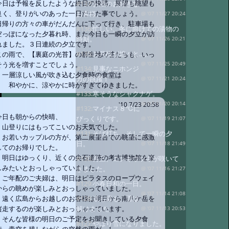
今日は予報を反したような終日の快晴、展望も眺望も
#137:
お酒のお好きな
良く、登りがいのあった一日だった事でしょう。
お客様。
@ '07 11/27 20:24
日帰りの方々の車がだんだんに下って行き、駐車場も
#136:
忙しい、冬に向けての漬物の
空っぽになった夕暮れ時、また今日も一瞬の夕立が訪
時期。
@ '07 11/26 20:21
れました。３日連続の夕立です。
#135:
お月様が煌々と…。
この雨で、【裏庭の光苔】の群生地の苔たちも、いっ
そう光を増すことでしょう。
@ '07 11/25 20:49
#134:
見事なニホンジ
一層涼しい風が吹き込む夕食時の食堂は
カの跳躍！
@ '07 11/21 20:24
和やかに、涼やかに時がすぎてゆきました。
#133:
寒そうなシャクナゲ。
@ '07 11/20 20:14
'10 7/23 20:58
#132:
マイナス８℃に
今日も朝からの快晴、
びっくりです。
@ '07 11/19 21:07
山登りにはもってこいのお天気でした。
#131:
そば打ち、そして一瞬の夕
お若いカップルの方が、第二展望台での眺望に感激
日。
@ '07 11/18 21:49
してのお帰りでした。
明日はゆっくり、近くの尖石遺跡の考古博物館を楽
#130:
再三、ニシキウツギが咲いて
しみたいとおっしゃっていました。
きました。
@ '07 11/16 21:27
ご年配のご夫婦は、明日はピラタスのロープウェイ
#129:
小春日和の一日。
からの眺めが楽しみとおっしゃっていました。
@ '07 11/14 21:08
#128:
道も庭も、雪は
遠く広島からお越しのお客様は明日から南八ケ岳を
解けました。
縦走するのが楽しみとおっしゃっています。
@ '07 11/13 20:53
そんな皆様の明日のご予定をお聞きしている夕食
#127:
やはり雪になりました。