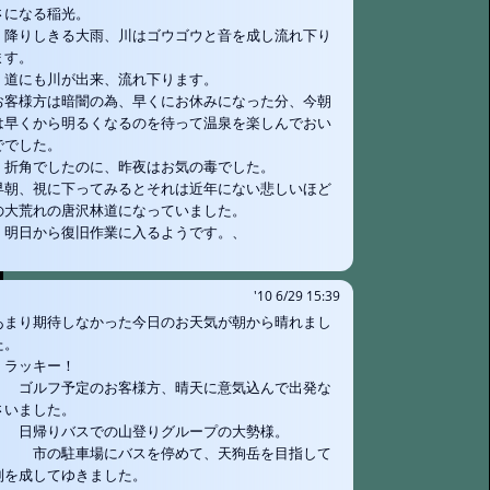
さになる稲光。
降りしきる大雨、川はゴウゴウと音を成し流れ下り
ます。
道にも川が出来、流れ下ります。
お客様方は暗闇の為、早くにお休みになった分、今朝
は早くから明るくなるのを待って温泉を楽しんでおい
ででした。
折角でしたのに、昨夜はお気の毒でした。
早朝、視に下ってみるとそれは近年にない悲しいほど
の大荒れの唐沢林道になっていました。
明日から復旧作業に入るようです。、
'10 6/29 15:39
あまり期待しなかった今日のお天気が朝から晴れまし
た。
ラッキー！
ゴルフ予定のお客様方、晴天に意気込んで出発な
さいました。
日帰りバスでの山登りグループの大勢様。
市の駐車場にバスを停めて、天狗岳を目指して
列を成してゆきました。