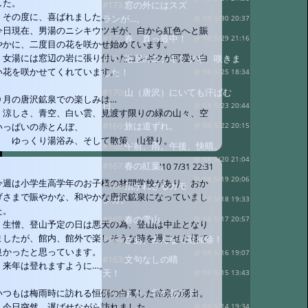
した。
#173:
窓の外にはスズ
その度に、喜ばれました。
ランが…。
@ '08 5/30 20:37
今日現在、男湯のニシキウツギが、白から紅色へと賑
#172:
春、真っ最中！
@ '08 5/29 21:16
やかに、二度目の花を咲かせ始めています。
女湯には窓辺の岩に張り付いたコンギクが可愛い白
#171:
浴室のニシキウツギ、咲きま
い花を咲かせてくれています。
した！
@ '08 5/25 18:34
#170:
山（唐沢）にいても汗ばむ
９月の唐沢鉱泉での楽しみは…
日。
@ '08 5/23 20:44
涼しさ、青空、白い雲、見渡す限りの緑の山々、空
#169:
旅は道ずれ。
いっぱいの赤とんぼ、
@ '08 5/22 20:15
ゆっくり湯浴み、そして散策、山登り。
#168:
午前、雨。午後、快晴。
@ '08 5/20 21:04
#167:
春の紅葉。
'10 7/31 22:31
@ '08 5/19 20:06
今週は小学生高学年のお子様の林間学校があり、おか
#166:
招かれざるカモ
げさまで賑やかな、和やかな唐沢鉱泉になっていまし
シカ。
@ '08 5/18 19:33
た。
#165:
春の雪山。
@ '08 5/17 20:57
生憎、登山予定の日は悪天の為、登山は中止となり
ましたが、館内、館外で楽しそうな時を過ごせた様で
#164:
さあ、みんなで庭掃除！
良かったと思っています。
@ '08 5/16 19:07
#163:
文句なしの晴
来年は登れますように…。
天！
@ '08 5/15 13:43
#162:
また、雪の朝です。
いつもは梅雨時に訪れる恒例の白濁した鉱泉の湧出。
今日突然、遅ばせながら訪れました。
@ '08 5/14 19:34