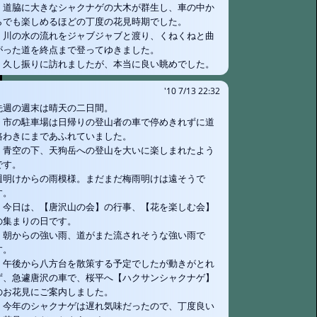
道脇に大きなシャクナゲの大木が群生し、車の中か
らでも楽しめるほどの丁度の花見時期でした。
川の水の流れをジャブジャブと渡り、くねくねと曲
がった道を終点まで登ってゆきました。
久し振りに訪れましたが、本当に良い眺めでした。
'10 7/13 22:32
先週の週末は晴天の二日間。
市の駐車場は日帰りの登山者の車で停めきれずに道
路わきにまであふれていました。
青空の下、天狗岳への登山を大いに楽しまれたよう
です。
週明けからの雨模様。まだまだ梅雨明けは遠そうで
す。
今日は、【唐沢山の会】の行事、【花を楽しむ会】
の集まりの日です。
朝からの強い雨、道がまた流されそうな強い雨で
す。
午後から八方台を散策する予定でしたが動きがとれ
ず、急遽唐沢の車で、桜平へ【ハクサンシャクナゲ】
のお花見にご案内しました。
今年のシャクナゲは遅れ気味だったので、丁度良い