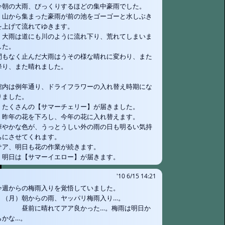
今朝の大雨、びっくりするほどの集中豪雨でした。
山から集まった豪雨が前の池をゴーゴーと水しぶき
を上げて流れてゆきます。
大雨は道にも川のように流れ下り、荒れてしまいま
した。
間もなく止んだ大雨はうその様な晴れに変わり、また
降り、また晴れました。
館内は例年通り、ドライフラワーの入れ替え時期にな
りました。
たくさんの【サマーチェリー】が届きました。
昨年の花を下ろし、今年の花に入れ替えます。
華やかな色が、うっとうしい外の雨の日も明るい気持
ちにさせてくれます。
サア、明日も花の作業が続きます。
明日は【サマーイエロー】が届きます。
'10 6/15 14:21
今週からの梅雨入りを覚悟していました。
（月）朝からの雨、ヤッパリ梅雨入り…。
昼前に晴れてアア良かった…。梅雨は明日か
らかな…。