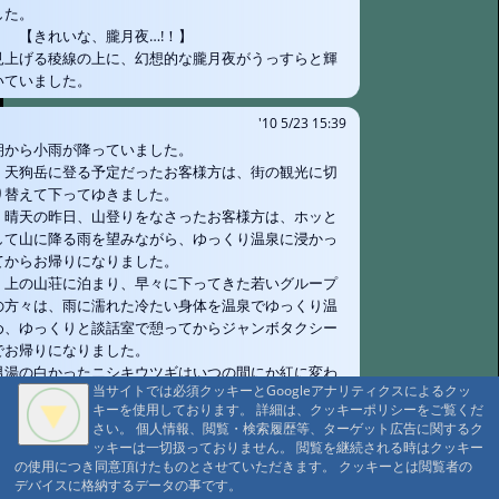
した。
【きれいな、朧月夜…!！】
見上げる稜線の上に、幻想的な朧月夜がうっすらと輝
いていました。
'10 5/23 15:39
朝から小雨が降っていました。
天狗岳に登る予定だったお客様方は、街の観光に切
り替えて下ってゆきました。
晴天の昨日、山登りをなさったお客様方は、ホッと
して山に降る雨を望みながら、ゆっくり温泉に浸かっ
てからお帰りになりました。
上の山荘に泊まり、早々に下ってきた若いグループ
の方々は、雨に濡れた冷たい身体を温泉でゆっくり温
め、ゆっくりと談話室で憩ってからジャンボタクシー
でお帰りになりました。
男湯の白かったニシキウツギはいつの間にか紅に変わ
当サイトでは必須クッキーとGoogleアナリティクスによるクッ
り、裏庭のヤマザクラも雨の中頑張って咲き誇ってい
キーを使用しております。 詳細は、クッキーポリシーをご覧くだ
ました。
さい。 個人情報、閲覧・検索履歴等、ターゲット広告に関するク
雨の日曜日は日帰りで登る方も無く、市の駐車場も唐
ッキーは一切扱っておりません。 閲覧を継続される時はクッキー
沢の駐車場も静かな状態でした。
の使用につき同意頂けたものとさせていただきます。 クッキーとは閲覧者の
今日、お泊り予定の山からのお客様、今頃どこの雨の
デバイスに格納するデータの事です。