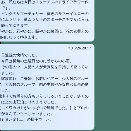
さあ、私たちは今日はスターチスのドライフラワー作
りです。
ピンクのサマーチェリー、黄色のサマーイエローの
間にムラサキ、薄ムラサキのスターチスを交互に入れ
て飾ってゆきます。
鮮やかに、彩やかに、賑やかに綺麗に、花の衣替えの
館内になってゆきます。
'10 6/26 20:17
２日連続の快晴でした。
今日は折角の土曜日なのに朝からの小雨。
その雨の中、大勢の人が天狗岳を目指して登ってゆ
きました。
家族連れ、ご夫婦、お若いペアー、少人数のグルー
プ、大人数のグループ、雨の中賑やかな唐沢鉱泉の庭
でした。
日帰りでお帰りの方もいらっしゃいましたが、多くの
方は上の山荘泊まりのようでした。
【コイワカガミがいっぱいで綺麗でした。】と下山の
方が喜んでいらっしゃいました。
雨もまた楽し…！の様子でした。