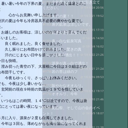
#185:
今年度もよろしくお引き立て
暑い暑い今年の下界の夏、まだまだ続く猛暑とのこ
ください。
@ '09 4/24 20:56
と
心からお見舞い申し上げます。
#184:
唐沢の夏！！
@ '08 7/21 19:52
唐沢の夏は今年も冷房器具不必要の爽やかな夏でし
#183:
唐沢鉱泉は涼しいです。
た。
@ '08 7/15 17:10
お越しのお客様は、涼しいのが何よりと喜んでくだ
#182:
初夏の唐沢鉱泉
さいました。
@ '08 7/6 14:50
#181:
真っ白な鉱泉写真
良く眠れました。良く食せました。
@ '08 7/4 16:02
#180:
今日も、驚きの真
久し振りにお布団かけて休みました。
っ白な鉱泉の湧出！！
汗のにじまない日中を過ごせました。
@ '08 6/22 21:26
今日も快晴。
#179:
源泉が真っ白で湧出！
澄み切った青空の下、大屋根に今日は３０組ほどの
@ '08 6/21 21:24
#178:
岩の苔は緑のフ
お布団干しです。
ェルト。
@ '08 6/16 09:53
今夜もゆっくり、さっぱりお休みください。
でも、今夜は少し暑いかな…。
#177:
賑やかなオオルリ。
玄関前の現在９時前の気温が１９℃を指していま
@ '08 6/12 19:17
#176:
オオルリ、今年
す。
もまた…。
@ '08 6/10 21:46
いつもはこの時間、１４℃前後ですので、今夜は唐
沢にとっては暑い夜になっています。
#175:
開山祭、そして山の会のイベ
ント！
@ '08 6/9 18:07
８月に入り、源泉が２度も白濁してきました。
#174:
雨の開山祭前夜。
今年は３回も、薄めながらも濁り湯になってくれま
@ '08 5/31 21:38