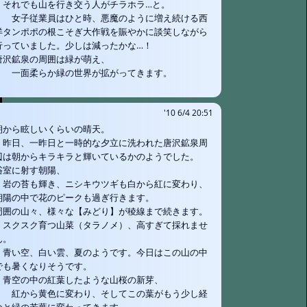
それでも山を行き交う人がチラホラ…と。
女子従業員はひと時、悪魔のように増え続ける西
洋タンポポの根こそぎ大作戦を賑やかに談笑しながら
行っていました。少しは減ったかな…！
唐沢鉱泉の周囲は緑が萌え、
一面柔らか緑の世界が拡がってきます。
'10 6/4 20:51
朝から眩しいくらいの晴天。
昨日、一昨日と一時的な夕立に洗われた唐沢鉱泉周
辺は朝からキラキラと輝いているかのようでした。
浴室に射す朝陽、
岩の苔も輝き、ニシキウツギも白から紅に変わり、
朝陽の中で花のピークも過ぎ行きます。
周囲の山々、様々な【みどり】が稜線まで続きます。
スクスク育つ山菜（タラノメ）、高すぎて採れませ
ん。
青い空、白い雲、夏のようです。今日はこの山の中
でも暑くなりそうです。
青空の中の紅葉したような山桜の新芽、
紅から黄色に変わり、そしてこの葉がもう少し経