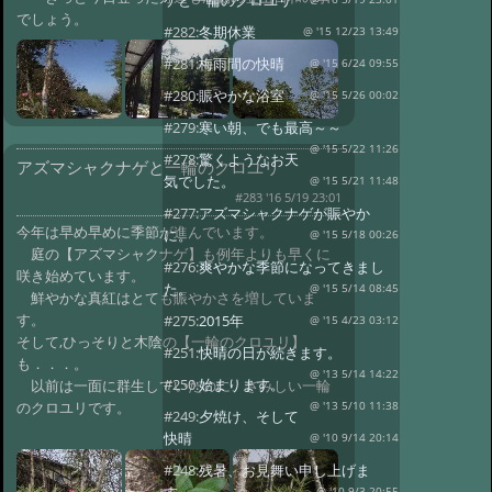
ゲと一輪のクロユリ
でしょう。
#282:
冬期休業
@ '15 12/23 13:49
#281:
梅雨間の快晴
@ '15 6/24 09:55
#280:
賑やかな浴室
@ '15 5/26 00:02
#279:
寒い朝、でも最高～～
@ '15 5/22 11:26
#278:
驚くようなお天
アズマシャクナゲと一輪のクロユリ
気でした。
@ '15 5/21 11:48
#283 '16 5/19 23:01
#277:
アズマシャクナゲが賑やか
今年は早め早めに季節が進んでいます。
に。
@ '15 5/18 00:26
庭の【アズマシャクナゲ】も例年よりも早くに
#276:
爽やかな季節になってきまし
咲き始めています。
た。
@ '15 5/14 08:45
鮮やかな真紅はとても賑やかさを増していま
す。
#275:
2015年
@ '15 4/23 03:12
そして,ひっそりと木陰の【一輪のクロユリ】
#251:
快晴の日が続きます。
も．．．。
@ '13 5/14 14:22
#250:
始まります。
以前は一面に群生していたのに、さみしい一輪
のクロユリです。
@ '13 5/10 11:38
#249:
夕焼け、そして
快晴
@ '10 9/14 20:14
#248:
残暑、お見舞い申し上げま
@ '10 9/3 20:55