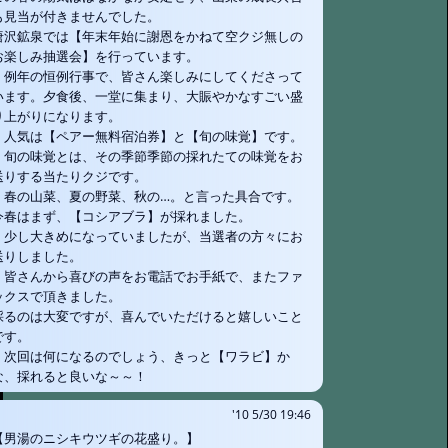
も見当が付きませんでした。
唐沢鉱泉では【年末年始に謝恩をかねて空クジ無しの
お楽しみ抽選会】を行っています。
例年の恒例行事で、皆さん楽しみにしてくださって
います。夕食後、一堂に集まり、大賑やかなすごい盛
り上がりになります。
人気は【ペアー無料宿泊券】と【旬の味覚】です。
旬の味覚とは、その季節季節の採れたての味覚をお
送りする当たりクジです。
春の山菜、夏の野菜、秋の…。と言った具合です。
今春はまず、【コシアブラ】が採れました。
少し大きめになっていましたが、当選者の方々にお
送りしました。
皆さんから喜びの声をお電話でお手紙で、またファ
ックスで頂きました。
採るのは大変ですが、喜んでいただけると嬉しいこと
です。
次回は何になるのでしょう、きっと【ワラビ】か
な、採れると良いな～～！
'10 5/30 19:46
【男湯のニシキウツギの花盛り。】