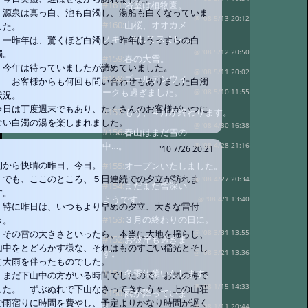
#161:
浴室は植物園。
源泉は真っ白、池も白濁し、湯船も白くなっていま
@ '08 5/13 20:12
#160:
山桜、オオカメ
した。
ノキ、そしてスミレ…。
一昨年は、驚くほど白濁し、昨年はうっすらの白
@ '08 5/12 20:50
濁。
#159:
春の大雪。
今年は待っていましたが諦めていました。
@ '08 5/11 20:02
#158:
ゴールデンウィ
お客様からも何回も問い合わせもありました白濁
ークも過ぎました。
@ '08 5/10 11:55
状況。
今日は丁度週末でもあり、たくさんのお客様がいつに
#157:
もう、４月が終わります。
ない白濁の湯を楽しまれました。
@ '08 4/30 16:38
#156:
春山はまだ雪の
中…。
@ '08 4/28 21:16
'10 7/26 20:21
朝から快晴の昨日、今日。
#155:
オープンいたしました。
でも、ここのところ、５日連続での夕立が訪れま
@ '08 4/27 20:34
#154:
まだまだ雪深い
す。
ようです。
@ '08 4/1 13:40
特に昨日は、いつもより早めの夕立、大きな雷付
#153:
３月の終わりの日に。
き。
その雷の大きさといったら、本当に大地を揺らし、
@ '08 3/31 13:55
#152:
お彼岸も過ぎま
山中をとどろかす様な、それはものすごい稲光とそし
す。
@ '08 3/21 13:36
て大雨を伴ったものでした。
#151:
冬季休業いたします。
まだ下山中の方がいる時間でしたので、お気の毒で
@ '08 1/15 14:33
した。 ずぶぬれで下山なさってきた方々、上の山荘
#150:
雨が降っていま
で雨宿りに時間を費やし、予定よりかなり時間が遅く
す。
@ '08 1/11 20:44