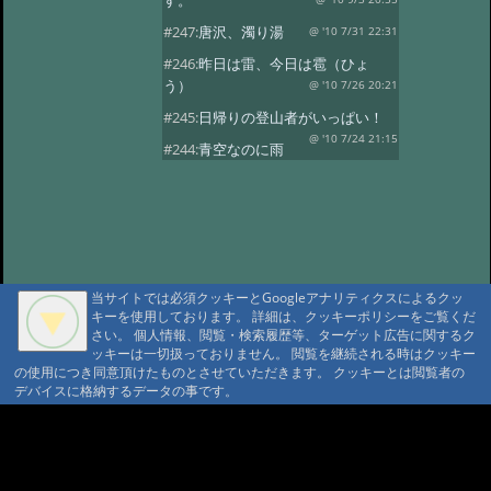
す。
#247:
唐沢、濁り湯
@ '10 7/31 22:31
#246:
昨日は雷、今日は雹（ひょ
う）
@ '10 7/26 20:21
#245:
日帰りの登山者がいっぱい！
@ '10 7/24 21:15
#244:
青空なのに雨
が…！
@ '10 7/23 20:58
#243:
涼しいです！唐沢鉱泉
@ '10 7/22 20:38
#242:
夕焼け空
@ '10 7/21 22:15
#241:
シャクナゲのお
花見
@ '10 7/16 22:17
当サイトでは必須クッキーとGoogleアナリティクスによるクッ
キーを使用しております。 詳細は、クッキーポリシーをご覧くだ
#240:
花を楽しむ会
@ '10 7/13 22:32
さい。 個人情報、閲覧・検索履歴等、ターゲット広告に関するク
#239:
唐沢林道の復旧
ッキーは一切扱っておりません。 閲覧を継続される時はクッキー
@ '10 7/5 20:48
の使用につき同意頂けたものとさせていただきます。 クッキーとは閲覧者の
#238:
雷と大雨
@ '10 7/2 21:16
デバイスに格納するデータの事です。
#237:
今日はスターチス。
A A
@ '10 6/29 15:39
#236:
折角の土曜日な
A A A MountAin TRAD
のに…。
@ '10 6/26 20:17