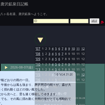
唐沢鉱泉日記帳
八ヶ岳名湯、唐沢鉱泉へようこそ。
'07
1
2
3
4
5
6
7
8
9
10
11
12
'08
1
2
3
4
5
6
7
8
9
10
11
12
'09
1
2
3
4
5
6
7
8
9
10
11
12
'10
1
2
3
4
5
6
7
8
9
10
11
12
2026-08-07(金)
'13
1
2
3
4
5
6
7
8
9
10
11
12
'15
1
2
3
4
5
6
7
8
9
10
11
12
'10 5/24 21:20
'16
1
2
3
4
5
6
7
8
9
10
11
12
予報どおりの雨の一日。
午後からは風も強まり、唐沢周辺の樹々が、森が大
最新記事
1-50
きく揺れ動くほどの強い風でした。
#284:
どこまでも青い空
次から次へと、雲も速く移動してゆきます。
でも、その風に揺れ動く大樹の波がとても感動的で
@ '16 5/23 06:28
#283:
アズマシャクナ
す。
@ '16 5/19 23:01