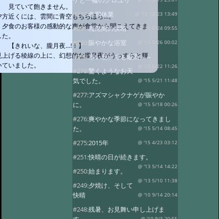
ゲと一輪のクロユリ
見ていて飽きません。
#282:
冬期休業
@ '15 12/23 13:49
夕方近くには、雲間に青空もちらほら…。
夕食のお客様の感動的な声が食堂から聞こえてきま
#281:
梅雨間の快晴
@ '15 6/24 09:55
した。
#280:
賑やかな浴室
@ '15 5/26 00:02
【きれいな、朧月夜…!！】
見上げる稜線の上に、幻想的な朧月夜がうっすらと輝
#279:
寒い朝、でも最高～～
いていました。
@ '15 5/22 11:26
#278:
驚くようなお天
気でした。
@ '15 5/21 11:48
#277:
アズマシャクナゲが賑やか
に。
@ '15 5/18 00:26
#276:
爽やかな季節になってきまし
た。
@ '15 5/14 08:45
#275:
2015年
@ '15 4/23 03:12
#251:
快晴の日が続きます。
@ '13 5/14 14:22
#250:
始まります。
@ '13 5/10 11:38
#249:
夕焼け、そして
快晴
@ '10 9/14 20:14
#248:
残暑、お見舞い申し上げま
@ '10 9/3 20:55