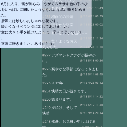
ゲと一輪のクロユリ
6月に入り、蕾が膨らみ、やがてムラサキ色の手のひ
#282:
冬期休業
@ '15 12/23 13:49
らをいっぱいに開いたようなきれいな花が咲き始めま
した。
#281:
梅雨間の快晴
@ '15 6/24 09:55
唐沢には珍しいおしゃれな花です。
#280:
賑やかな浴室
@ '15 5/26 00:02
暖かくなりベランダに出してあげました。
青空に大きく手を拡げたように、堂々と咲いていま
#279:
寒い朝、でも最高～～
す。
@ '15 5/22 11:26
#278:
驚くようなお天
立派に咲きました。ありがとう。
気でした。
@ '15 5/21 11:48
#277:
アズマシャクナゲが賑やか
に。
@ '15 5/18 00:26
#276:
爽やかな季節になってきまし
た。
@ '15 5/14 08:45
#275:
2015年
@ '15 4/23 03:12
#251:
快晴の日が続きます。
@ '13 5/14 14:22
#250:
始まります。
@ '13 5/10 11:38
#249:
夕焼け、そして
快晴
@ '10 9/14 20:14
#248:
残暑、お見舞い申し上げま
@ '10 9/3 20:55