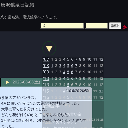
唐沢鉱泉日記帳
八ヶ岳名湯、唐沢鉱泉へようこそ。
'07
1
2
3
4
5
6
7
8
9
10
11
12
'08
1
2
3
4
5
6
7
8
9
10
11
12
'09
1
2
3
4
5
6
7
8
9
10
11
12
'10
1
2
3
4
5
6
7
8
9
10
11
12
2026-08-08(土)
'13
1
2
3
4
5
6
7
8
9
10
11
12
'15
1
2
3
4
5
6
7
8
9
10
11
12
'10 6/20 20:50
'16
1
2
3
4
5
6
7
8
9
10
11
12
頂き物のアガパンサス。
4月に頂いた時はただの葉だけの鉢植えでした。
最新記事
1-50
大事に育てた株分けでした。
#284:
どこまでも青い空
どんな花が付くのかとても楽しみでした。
5月半ばに蕾が付き、5本の長い茎がぐんぐん伸びて
@ '16 5/23 06:28
#283:
アズマシャクナ
きました。
@ '16 5/19 23:01