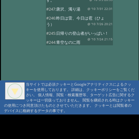
す。
#247:
唐沢、濁り湯
@ '10 7/31 22:31
#246:
昨日は雷、今日は雹（ひょ
う）
@ '10 7/26 20:21
#245:
日帰りの登山者がいっぱい！
@ '10 7/24 21:15
#244:
青空なのに雨
が…！
@ '10 7/23 20:58
#243:
涼しいです！唐沢鉱泉
@ '10 7/22 20:38
#242:
夕焼け空
@ '10 7/21 22:15
#241:
シャクナゲのお
花見
@ '10 7/16 22:17
当サイトでは必須クッキーとGoogleアナリティクスによるクッ
キーを使用しております。 詳細は、クッキーポリシーをご覧くだ
#240:
花を楽しむ会
@ '10 7/13 22:32
さい。 個人情報、閲覧・検索履歴等、ターゲット広告に関するク
#239:
唐沢林道の復旧
ッキーは一切扱っておりません。 閲覧を継続される時はクッキー
@ '10 7/5 20:48
の使用につき同意頂けたものとさせていただきます。 クッキーとは閲覧者の
#238:
雷と大雨
@ '10 7/2 21:16
デバイスに格納するデータの事です。
#237:
今日はスターチス。
A A
@ '10 6/29 15:39
#236:
折角の土曜日な
A A A MountAin TRAD
のに…。
@ '10 6/26 20:17