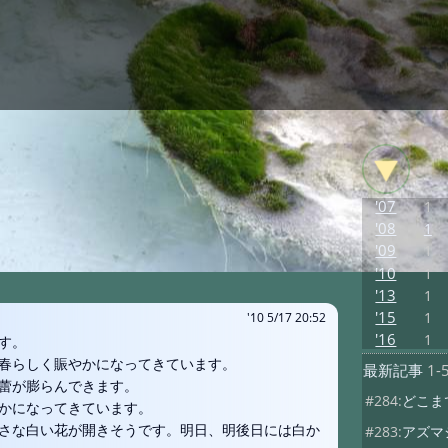
'07
1
'08
1
'09
1
'10
1
'13
1
'15
1
'10 5/17 20:52
'16
1
す。
春らしく賑やかになってきています。
最新記事
1-
蕾が膨らんできます。
#284:
どこま
かになってきています。
さな白い花が開きそうです。明日、明後日には白か
#283:
アズマ