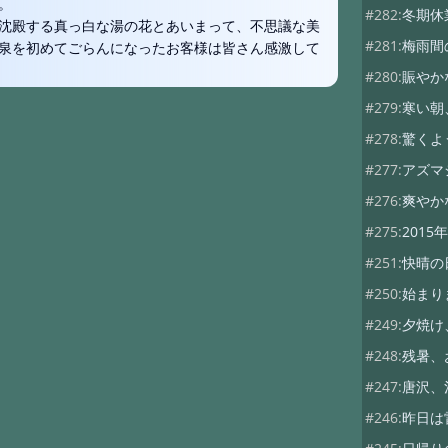
。
#282:
冬期休
沈殿する真っ白な湯の花とあいまって、不思議な美
#281:
梅雨間
泉を初めてごらんになったお客様は皆さん感激して
#280:
賑やか
#279:
寒い朝
#278:
驚くよ
#277:
アズマ
#276:
爽やか
#275:
2015年
#251:
快晴の
#250:
始まり
#249:
夕焼け
#248:
残暑、
#247:
唐沢、
#246:
昨日は