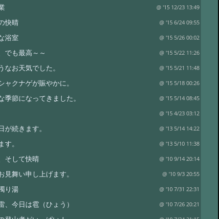
業
@ '15 12/23 13:49
の快晴
@ '15 6/24 09:55
な浴室
@ '15 5/26 00:02
、でも最高～～
@ '15 5/22 11:26
うなお天気でした。
@ '15 5/21 11:48
シャクナゲが賑やかに。
@ '15 5/18 00:26
な季節になってきました。
@ '15 5/14 08:45
@ '15 4/23 03:12
日が続きます。
@ '13 5/14 14:22
ます。
@ '13 5/10 11:38
、そして快晴
@ '10 9/14 20:14
お見舞い申し上げます。
@ '10 9/3 20:55
濁り湯
@ '10 7/31 22:31
雷、今日は雹（ひょう）
@ '10 7/26 20:21