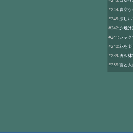
#245:
日帰り
#244:
青空な
#243:
涼しい
#242:
夕焼け
#241:
シャク
#240:
花を楽
#239:
唐沢林
#238:
雷と大
#237:
今日は
#236:
折角の
#235:
シトシ
#234:
アガパ
#233:
サマー
#232:
サマー
#231:
梅雨入