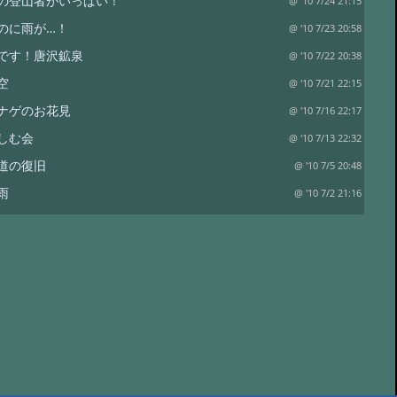
の登山者がいっぱい！
@ '10 7/24 21:15
のに雨が…！
@ '10 7/23 20:58
です！唐沢鉱泉
@ '10 7/22 20:38
空
@ '10 7/21 22:15
ナゲのお花見
@ '10 7/16 22:17
しむ会
@ '10 7/13 22:32
道の復旧
@ '10 7/5 20:48
雨
@ '10 7/2 21:16
スターチス。
@ '10 6/29 15:39
土曜日なのに…。
@ '10 6/26 20:17
ト…と。
@ '10 6/23 10:55
ンサス
@ '10 6/20 20:50
イエロー、そしてワラビ。
@ '10 6/17 20:43
チェリー
@ '10 6/16 21:30
り？？
@ '10 6/15 14:21