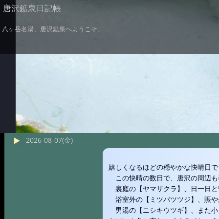
唐沢鉱泉日記帳
八ヶ岳名湯、唐沢鉱泉へようこそ。
2026-08-07(金)
嬉しくなるほどの穏やかな快晴日で
この快晴の数日で、唐沢の周辺も
裏庭の【ヤマザクラ】、日一日と
浴室外の【ミツバツツジ】、賑や
男湯の【ニシキウツギ】、また小