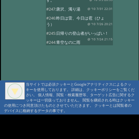
す。
#247:
唐沢、濁り湯
@ '10 7/31 22:31
#246:
昨日は雷、今日は雹（ひょ
う）
@ '10 7/26 20:21
#245:
日帰りの登山者がいっぱい！
@ '10 7/24 21:15
#244:
青空なのに雨
が…！
@ '10 7/23 20:58
#243:
涼しいです！唐沢鉱泉
@ '10 7/22 20:38
#242:
夕焼け空
@ '10 7/21 22:15
#241:
シャクナゲのお
花見
@ '10 7/16 22:17
当サイトでは必須クッキーとGoogleアナリティクスによるクッ
キーを使用しております。 詳細は、クッキーポリシーをご覧くだ
#240:
花を楽しむ会
@ '10 7/13 22:32
さい。 個人情報、閲覧・検索履歴等、ターゲット広告に関するク
#239:
唐沢林道の復旧
ッキーは一切扱っておりません。 閲覧を継続される時はクッキー
@ '10 7/5 20:48
の使用につき同意頂けたものとさせていただきます。 クッキーとは閲覧者の
#238:
雷と大雨
@ '10 7/2 21:16
デバイスに格納するデータの事です。
#237:
今日はスターチス。
A A
@ '10 6/29 15:39
#236:
折角の土曜日な
A A A MountAin TRAD
のに…。
@ '10 6/26 20:17