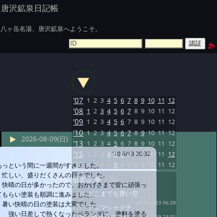
唐沢鉱泉日記帳
八ヶ岳名湯、唐沢鉱泉へようこそ。
'07
1
2
3
4
5
6
7
8
9
10
11
12
'08
1
2
3
4
5
6
7
8
9
10
11
12
'09
1
2
3
4
5
6
7
8
9
10
11
12
'10
1
2
3
4
5
6
7
8
9
10
11
12
2026-08-09(日)
'13
1
2
3
4
5
6
7
8
9
10
11
12
'15
1
2
3
4
5
6
7
8
9
10
11
12
'10 6/13 20:32
'16
1
2
3
4
5
6
7
8
9
10
11
12
あっという間に一週間がすぎました。
忙しい、盛りだくさんの日々でした。
最新記事
1-50
快晴の日が多かったので、おかげさまで皆に頑張っ
#284:
どこまでも青い空
てもらい塗装も順調に進みました。
暑い快晴の日の塗装は大変でした。
@ '16 5/23 06:28
#283:
アズマシャクナ
強い日差しで熱くなったベランダに、塗料を塗る
@ '16 5/19 23:01