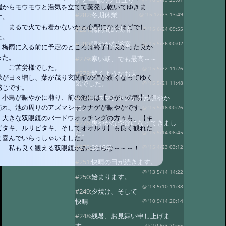
ゲと一輪のクロユリ
端からモウモウと湯気を立てて蒸発し乾いてゆきま
#282:
冬期休業
@ '15 12/23 13:49
す。
まるで火でも着かないかと心配になるほどでし
#281:
梅雨間の快晴
@ '15 6/24 09:55
た。
#280:
賑やかな浴室
@ '15 5/26 00:02
梅雨に入る前に予定のところは終了し良かった良か
った。
#279:
寒い朝、でも最高～～
ご苦労様でした。
@ '15 5/22 11:26
#278:
驚くようなお天
緑が日々増し、葉が茂り玄関前の空が狭くなってゆく
気でした。
@ '15 5/21 11:48
感じです。
小鳥が賑やかに囀り、前の池には【つがいの鴨】が
#277:
アズマシャクナゲが賑やか
訪れ、池の周りのアズマシャクナゲが賑やかです。
に。
@ '15 5/18 00:26
大きな双眼鏡のバードウオッチングの方々も、【キ
#276:
爽やかな季節になってきまし
ビタキ、ルリビタキ、そしてオオルリ】も良く観れた
た。
@ '15 5/14 08:45
と喜んでいらっしゃいました。
#275:
2015年
私も良く観える双眼鏡があったらな～～～！
@ '15 4/23 03:12
#251:
快晴の日が続きます。
@ '13 5/14 14:22
#250:
始まります。
@ '13 5/10 11:38
#249:
夕焼け、そして
快晴
@ '10 9/14 20:14
#248:
残暑、お見舞い申し上げま
@ '10 9/3 20:55