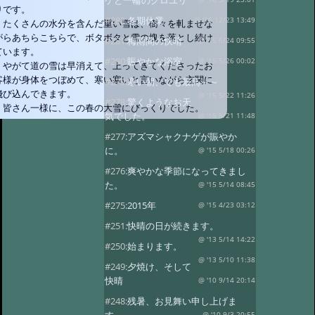
ゲと一輪のクロユリ
りです。
#282:
冬期休業
@ '15 12/23 13:49
たくさんの水分を含んだ重い雪は、樹々を軋ませな
がらあちらこちらで、ボタボタと雪の塊を落とし続け
#281:
梅雨間の快晴
@ '15 6/24 09:55
ています。
#280:
賑やかな浴室
@ '15 5/26 00:02
やがて道の雪は早消えて、上ってきてくださったお
客様が身体をつぼめて、寒い寒いと言いながら玄関に
#279:
寒い朝、でも最高～～
飛び込んできます。
@ '15 5/22 11:26
#278:
驚くようなお天
皆さん一様に、この春の大雪にびっくりでした。
気でした。
@ '15 5/21 11:48
#277:
アズマシャクナゲが賑やか
に。
@ '15 5/18 00:26
#276:
爽やかな季節になってきまし
た。
@ '15 5/14 08:45
#275:
2015年
@ '15 4/23 03:12
#251:
快晴の日が続きます。
@ '13 5/14 14:22
#250:
始まります。
@ '13 5/10 11:38
#249:
夕焼け、そして
快晴
@ '10 9/14 20:14
#248:
残暑、お見舞い申し上げま
@ '10 9/3 20:55