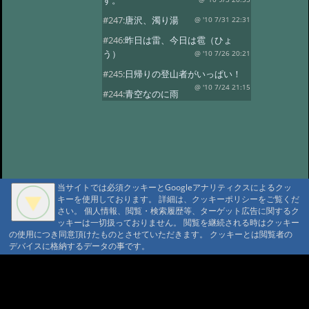
す。
#247:
唐沢、濁り湯
@ '10 7/31 22:31
#246:
昨日は雷、今日は雹（ひょ
う）
@ '10 7/26 20:21
#245:
日帰りの登山者がいっぱい！
@ '10 7/24 21:15
#244:
青空なのに雨
が…！
@ '10 7/23 20:58
#243:
涼しいです！唐沢鉱泉
@ '10 7/22 20:38
#242:
夕焼け空
@ '10 7/21 22:15
#241:
シャクナゲのお
花見
@ '10 7/16 22:17
当サイトでは必須クッキーとGoogleアナリティクスによるクッ
キーを使用しております。 詳細は、クッキーポリシーをご覧くだ
#240:
花を楽しむ会
@ '10 7/13 22:32
さい。 個人情報、閲覧・検索履歴等、ターゲット広告に関するク
#239:
唐沢林道の復旧
ッキーは一切扱っておりません。 閲覧を継続される時はクッキー
@ '10 7/5 20:48
の使用につき同意頂けたものとさせていただきます。 クッキーとは閲覧者の
#238:
雷と大雨
@ '10 7/2 21:16
デバイスに格納するデータの事です。
#237:
今日はスターチス。
A A
@ '10 6/29 15:39
#236:
折角の土曜日な
A A A MountAin TRAD
のに…。
@ '10 6/26 20:17