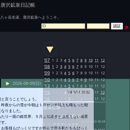
唐沢鉱泉日記帳
八ヶ岳名湯、唐沢鉱泉へようこそ。
'07
1
2
3
4
5
6
7
8
9
10
11
12
'08
1
2
3
4
5
6
7
8
9
10
11
12
'09
1
2
3
4
5
6
7
8
9
10
11
12
'10
1
2
3
4
5
6
7
8
9
10
11
12
2026-08-09(日)
'13
1
2
3
4
5
6
7
8
9
10
11
12
'15
1
2
3
4
5
6
7
8
9
10
11
12
'08 5/11 20:02
'16
1
2
3
4
5
6
7
8
9
10
11
12
何と言うことでしょう。
昨夜からの雪が今朝は１０センチ以上も積もった朝
最新記事
1-50
になりました。
#284:
どこまでも青い空
あたり一面の銀世界、５月上旬過ぎとは思えない風景
です。
@ '16 5/23 06:28
#283:
アズマシャクナ
お客様もびっくりですが住んで居る私たちもびっく
@ '16 5/19 23:01