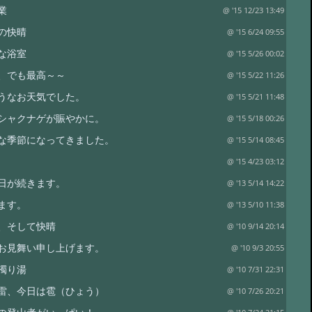
業
@ '15 12/23 13:49
の快晴
@ '15 6/24 09:55
な浴室
@ '15 5/26 00:02
、でも最高～～
@ '15 5/22 11:26
うなお天気でした。
@ '15 5/21 11:48
シャクナゲが賑やかに。
@ '15 5/18 00:26
な季節になってきました。
@ '15 5/14 08:45
@ '15 4/23 03:12
日が続きます。
@ '13 5/14 14:22
ます。
@ '13 5/10 11:38
、そして快晴
@ '10 9/14 20:14
お見舞い申し上げます。
@ '10 9/3 20:55
濁り湯
@ '10 7/31 22:31
雷、今日は雹（ひょう）
@ '10 7/26 20:21