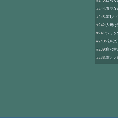
#245:
日帰り
#244:
青空な
#243:
涼しい
#242:
夕焼け
#241:
シャク
#240:
花を楽
#239:
唐沢林
#238:
雷と大
#237:
今日は
#236:
折角の
#235:
シトシ
#234:
アガパ
#233:
サマー
#232:
サマー
#231:
梅雨入