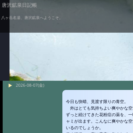
唐沢鉱泉日記帳
八ヶ岳名湯、唐沢鉱泉へようこそ。
2026-08-07(金)
今日も快晴、見渡す限りの青空。
外はとても気持ちよい爽やかな空
ずっと続けてきた花粉症の薬を、一
ャミが出ます。こんなに爽やかな空
いるのでしょうか。