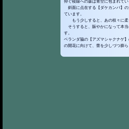
仰ぐ稜線への森は青空に包まれてい
斜面に点在する【ダケカンバ】の
ています。
もう少しすると、あの枝々に柔ら
そうすると、賑やかになって本当
す。
ベランダ脇の【アズマシャクナゲ】
の開花に向けて、蕾を少しづつ膨ら