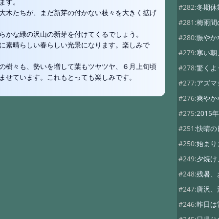
ます。
#282:
冬期休
大木たちが、まだ新芽の付かない枝々を大きく拡げ
#281:
梅雨間
かな緑の沢山の新芽を付けてくるでしょう。
#280:
賑やか
に素晴らしい春らしい光景になります。楽しみで
#279:
寒い朝
の樹々も、勢いを増して葉もツヤツヤ、６月上旬頃
#278:
驚くよ
ませています。これもとっても楽しみです。
#277:
アズマ
#276:
爽やか
#275:
2015年
#251:
快晴の
#250:
始まり
#249:
夕焼け
#248:
残暑、
#247:
唐沢、
#246:
昨日は