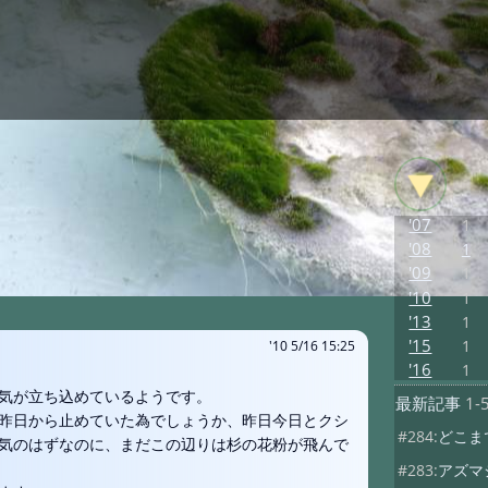
'07
1
'08
1
'09
1
'10
1
'13
1
'15
1
'10 5/16 15:25
'16
1
気が立ち込めているようです。
最新記事
1-
昨日から止めていた為でしょうか、昨日今日とクシ
#284:
どこま
気のはずなのに、まだこの辺りは杉の花粉が飛んで
#283:
アズマ