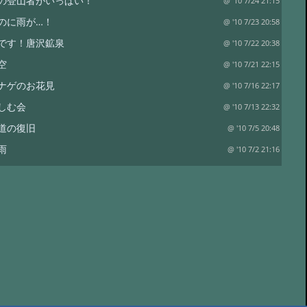
の登山者がいっぱい！
@ '10 7/24 21:15
のに雨が…！
@ '10 7/23 20:58
です！唐沢鉱泉
@ '10 7/22 20:38
空
@ '10 7/21 22:15
ナゲのお花見
@ '10 7/16 22:17
しむ会
@ '10 7/13 22:32
道の復旧
@ '10 7/5 20:48
雨
@ '10 7/2 21:16
スターチス。
@ '10 6/29 15:39
土曜日なのに…。
@ '10 6/26 20:17
ト…と。
@ '10 6/23 10:55
ンサス
@ '10 6/20 20:50
イエロー、そしてワラビ。
@ '10 6/17 20:43
チェリー
@ '10 6/16 21:30
り？？
@ '10 6/15 14:21