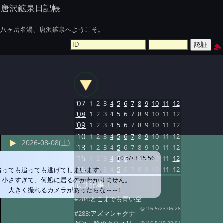
唐沢鉱泉日記帳
八ヶ岳名湯、唐沢鉱泉へようこそ。
'07
1
2
3
4
5
6
7
8
9
10
11
12
'08
1
2
3
4
5
6
7
8
9
10
11
12
'09
1
2
3
4
5
6
7
8
9
10
11
12
'10
1
2
3
4
5
6
7
8
9
10
11
12
2026-08-08(土)
'13
1
2
3
4
5
6
7
8
9
10
11
12
'15
1
2
3
4
5
6
7
8
9
10
11
12
'10 5/13 15:56
'16
1
2
3
4
5
6
7
8
9
10
11
12
追っても追っても逃げてしまいます。
小さすぎて、何処に居るのかわかりません。
最新記事
1-50
大きく撮れるカメラがあったらな～～!
#284:
どこまでも青い空
@ '16 5/23 06:28
#283:
アズマシャクナ
@ '16 5/19 23:01