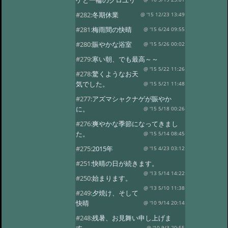
ゲと一輪のクロユリ
#282:
冬期休業
@ '15 12/23 13:49
#281:
梅雨間の快晴
@ '15 6/24 09:55
#280:
賑やかな浴室
@ '15 5/26 00:02
#279:
寒い朝、でも最高～～
@ '15 5/22 11:26
#278:
驚くようなお天
気でした。
@ '15 5/21 11:48
#277:
アズマシャクナゲが賑やか
に。
@ '15 5/18 00:26
#276:
爽やかな季節になってきまし
た。
@ '15 5/14 08:45
#275:
2015年
@ '15 4/23 03:12
#251:
快晴の日が続きます。
@ '13 5/14 14:22
#250:
始まります。
@ '13 5/10 11:38
#249:
夕焼け、そして
快晴
@ '10 9/14 20:14
#248:
残暑、お見舞い申し上げま
@ '10 9/3 20:55