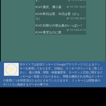
す。
#247:
唐沢、濁り湯
@ '10 7/31 22:31
#246:
昨日は雷、今日は雹（ひょ
う）
@ '10 7/26 20:21
#245:
日帰りの登山者がいっぱい！
@ '10 7/24 21:15
#244:
青空なのに雨
が…！
@ '10 7/23 20:58
#243:
涼しいです！唐沢鉱泉
@ '10 7/22 20:38
#242:
夕焼け空
@ '10 7/21 22:15
#241:
シャクナゲのお
花見
@ '10 7/16 22:17
当サイトでは必須クッキーとGoogleアナリティクスによるクッ
キーを使用しております。 詳細は、クッキーポリシーをご覧くだ
#240:
花を楽しむ会
@ '10 7/13 22:32
さい。 個人情報、閲覧・検索履歴等、ターゲット広告に関するク
#239:
唐沢林道の復旧
ッキーは一切扱っておりません。 閲覧を継続される時はクッキー
@ '10 7/5 20:48
の使用につき同意頂けたものとさせていただきます。 クッキーとは閲覧者の
#238:
雷と大雨
@ '10 7/2 21:16
デバイスに格納するデータの事です。
#237:
今日はスターチス。
A A
@ '10 6/29 15:39
#236:
折角の土曜日な
A A A MountAin TRAD
のに…。
@ '10 6/26 20:17