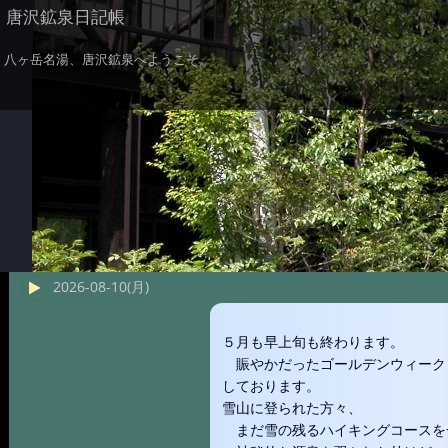
唐沢鉱泉日記帳
八ヶ岳名湯、唐沢鉱泉へようこそ。
2026-08-10(月)
５月も早上旬も終わります。
賑やかだったゴールデンウィーク
しております。
雪山に登られた方々、
まだ雪の残るハイキングコースを