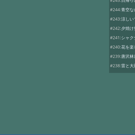
#245:
日帰り
#244:
青空な
#243:
涼しい
#242:
夕焼け
#241:
シャク
#240:
花を楽
#239:
唐沢林
#238:
雷と大
#237:
今日は
#236:
折角の
#235:
シトシ
#234:
アガパ
#233:
サマー
#232:
サマー
#231:
梅雨入