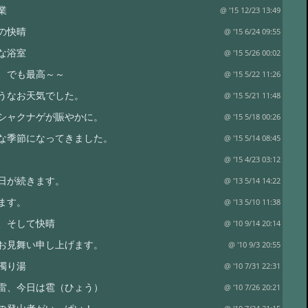
業
@ '15 12/23 13:49
の快晴
@ '15 6/24 09:55
な浴室
@ '15 5/26 00:02
、でも最高～～
@ '15 5/22 11:26
うなお天気でした。
@ '15 5/21 11:48
シャクナゲが賑やかに。
@ '15 5/18 00:26
な季節になってきました。
@ '15 5/14 08:45
@ '15 4/23 03:12
日が続きます。
@ '13 5/14 14:22
ます。
@ '13 5/10 11:38
、そして快晴
@ '10 9/14 20:14
お見舞い申し上げます。
@ '10 9/3 20:55
濁り湯
@ '10 7/31 22:31
雷、今日は雹（ひょう）
@ '10 7/26 20:21