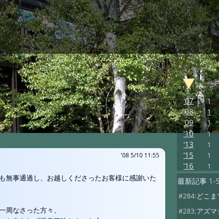
'07
1
'08
1
'09
1
'10
1
'13
1
'15
1
'08 5/10 11:55
'16
1
も無事通過し、お越しくださったお客様に感謝いた
最新記事
1-
#284:
どこま
一周なさった方々、
#283:
アズマ