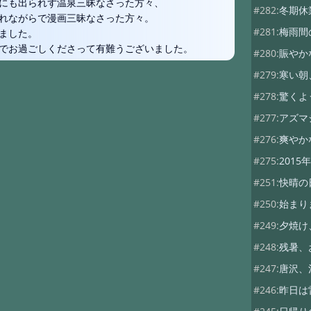
にも出られず温泉三昧なさった方々、
#282:
冬期休
れながらで漫画三昧なさった方々。
#281:
梅雨間
ました。
でお過ごしくださって有難うございました。
#280:
賑やか
#279:
寒い朝
#278:
驚くよ
#277:
アズマ
#276:
爽やか
#275:
2015年
#251:
快晴の
#250:
始まり
#249:
夕焼け
#248:
残暑、
#247:
唐沢、
#246:
昨日は