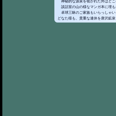
神秘的な源泉を覗かれた外はどこ
談話室の山の様なマンガ本に埋も
卓球三昧のご家族もいらっしゃい
どなた様も、貴重な連休を唐沢鉱泉