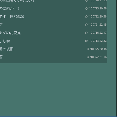
の登山者がいっぱい！
@ '10 7/24 21:15
のに雨が…！
@ '10 7/23 20:58
です！唐沢鉱泉
@ '10 7/22 20:38
空
@ '10 7/21 22:15
ナゲのお花見
@ '10 7/16 22:17
しむ会
@ '10 7/13 22:32
道の復旧
@ '10 7/5 20:48
雨
@ '10 7/2 21:16
スターチス。
@ '10 6/29 15:39
土曜日なのに…。
@ '10 6/26 20:17
ト…と。
@ '10 6/23 10:55
ンサス
@ '10 6/20 20:50
イエロー、そしてワラビ。
@ '10 6/17 20:43
チェリー
@ '10 6/16 21:30
り？？
@ '10 6/15 14:21