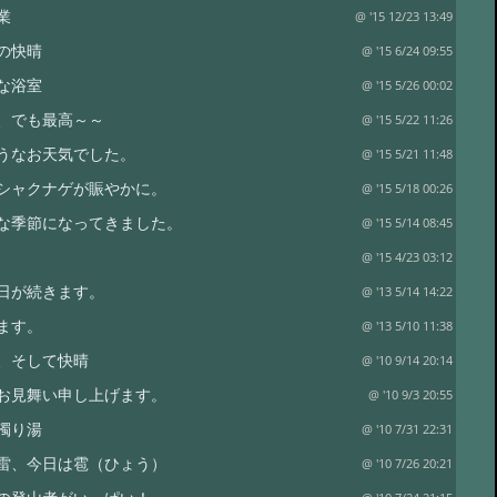
業
@ '15 12/23 13:49
の快晴
@ '15 6/24 09:55
な浴室
@ '15 5/26 00:02
、でも最高～～
@ '15 5/22 11:26
うなお天気でした。
@ '15 5/21 11:48
シャクナゲが賑やかに。
@ '15 5/18 00:26
な季節になってきました。
@ '15 5/14 08:45
@ '15 4/23 03:12
日が続きます。
@ '13 5/14 14:22
ます。
@ '13 5/10 11:38
、そして快晴
@ '10 9/14 20:14
お見舞い申し上げます。
@ '10 9/3 20:55
濁り湯
@ '10 7/31 22:31
雷、今日は雹（ひょう）
@ '10 7/26 20:21