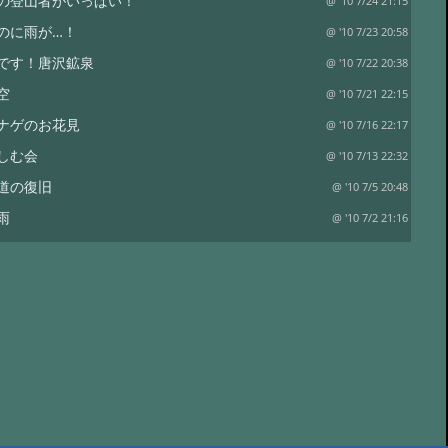
の登山者がいっぱい！
@ '10 7/24 21:15
のに雨が…！
@ '10 7/23 20:58
です！唐沢鉱泉
@ '10 7/22 20:38
空
@ '10 7/21 22:15
ナゲのお花見
@ '10 7/16 22:17
しむ会
@ '10 7/13 22:32
道の復旧
@ '10 7/5 20:48
雨
@ '10 7/2 21:16
スターチス。
@ '10 6/29 15:39
土曜日なのに…。
@ '10 6/26 20:17
ト…と。
@ '10 6/23 10:55
ンサス
@ '10 6/20 20:50
イエロー、そしてワラビ。
@ '10 6/17 20:43
チェリー
@ '10 6/16 21:30
り？？
@ '10 6/15 14:21