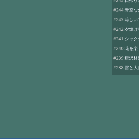
#245:
日帰り
#244:
青空な
#243:
涼しい
#242:
夕焼け
#241:
シャク
#240:
花を楽
#239:
唐沢林
#238:
雷と大
#237:
今日は
#236:
折角の
#235:
シトシ
#234:
アガパ
#233:
サマー
#232:
サマー
#231:
梅雨入