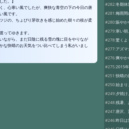
した。】
#282:
冬期休
く、心寒い風でしたが、爽快な青空の下の今日の唐
#281:
梅雨間
い風です。
ツジの、ちょぴり芽吹きを感じ始めた樹々の枝が柔
#280:
賑やか
#279:
寒い朝
渡ってゆきます。
いながら、まだ日陰に残る雪の塊に目をやりなが
#278:
驚くよ
かな快晴のお天気をつい比べてしまう私がいまし
#277:
アズマ
#276:
爽やか
#275:
2015年
#251:
快晴の
#250:
始まり
#249:
夕焼け
#248:
残暑、
#247:
唐沢、
#246:
昨日は