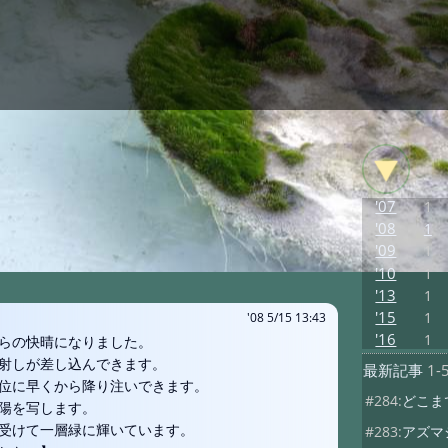
'07
1
'08
1
'09
1
'10
1
'13
1
'15
1
'08 5/15 13:43
'16
1
らの快晴になりました。
射しが差し込んできます。
最新記事
1-
位に早くから降り注いできます。
#284:
どこま
陽を写します。
けて一層緑に輝いています。
#283:
アズマ