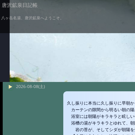
唐沢鉱泉日記帳
八ヶ岳名湯、唐沢鉱泉へようこそ。
2026-08-08(土)
久し振りに本当に久し振りに早朝か
カーテンの隙間から明るい朝の陽
浴室には朝陽がキラキラと眩しい
浴槽の湯がキラキラとゆれて、朝
岩の苔が、そしてシダが朝陽を受