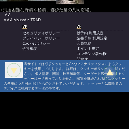
※到達困難な野湯や秘湯、鄙びた趣の共同浴場。
A A
A A A MountAin TRAD
セキュリティポリシー
仮予約 利用規定
プライバシーポリシー
請書予約 利用規定
Cookie ポリシー
会員規約
会社概要
ポイント規定
コンテンツ著作権
問合せ
当サイトでは必須クッキーとGoogleアナリティクスによるクッ
マウンテントラッド株式会社
キーを使用しております。 詳細は、クッキーポリシーをご覧くだ
〒386-1211 長野県上田市下之郷692
さい。 個人情報、閲覧・検索履歴等、ターゲット広告に関するク
0268371176
ッキーは一切扱っておりません。 閲覧を継続される時はクッキー
の使用につき同意頂けたものとさせていただきます。 クッキーとは閲覧者の
© 1999-2026
MountAin TRAD
® Inc. https://www.mountaintrad.co.jp
デバイスに格納するデータの事です。