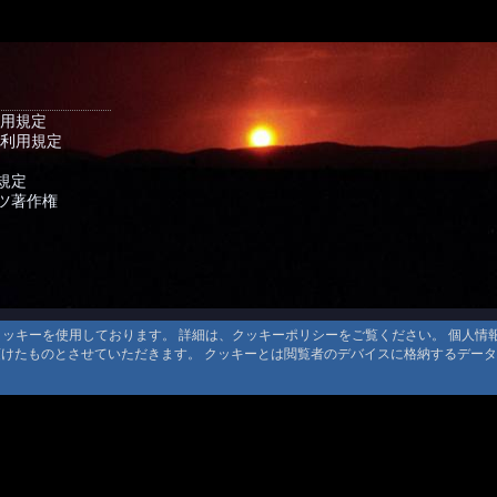
利用規定
 利用規定
規定
ツ著作権
るクッキーを使用しております。 詳細は、クッキーポリシーをご覧ください。 個人
頂けたものとさせていただきます。 クッキーとは閲覧者のデバイスに格納するデー
© 1999-2026
MountAin TRAD
® Inc. https://www.mountaintrad.co.jp