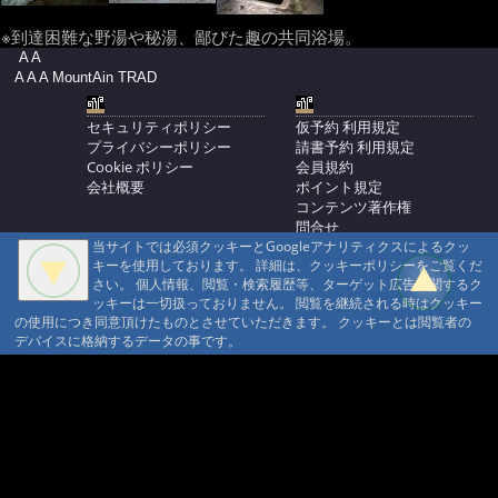
※到達困難な野湯や秘湯、鄙びた趣の共同浴場。
A A
A A A MountAin TRAD
セキュリティポリシー
仮予約 利用規定
プライバシーポリシー
請書予約 利用規定
Cookie ポリシー
会員規約
会社概要
ポイント規定
コンテンツ著作権
問合せ
当サイトでは必須クッキーとGoogleアナリティクスによるクッ
マウンテントラッド株式会社
キーを使用しております。 詳細は、クッキーポリシーをご覧くだ
〒386-1211 長野県上田市下之郷692
さい。 個人情報、閲覧・検索履歴等、ターゲット広告に関するク
0268371176
ッキーは一切扱っておりません。 閲覧を継続される時はクッキー
の使用につき同意頂けたものとさせていただきます。 クッキーとは閲覧者の
© 1999-2026
MountAin TRAD
® Inc. https://www.mountaintrad.co.jp
デバイスに格納するデータの事です。