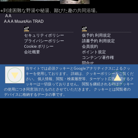
※到達困難な野湯や秘湯、鄙びた趣の共同浴場。
A A
A A A MountAin TRAD
セキュリティポリシー
仮予約 利用規定
プライバシーポリシー
請書予約 利用規定
Cookie ポリシー
会員規約
会社概要
ポイント規定
コンテンツ著作権
問合せ
当サイトでは必須クッキーとGoogleアナリティクスによるクッ
マウンテントラッド株式会社
キーを使用しております。 詳細は、クッキーポリシーをご覧くだ
〒386-1211 長野県上田市下之郷692
さい。 個人情報、閲覧・検索履歴等、ターゲット広告に関するク
0268371176
ッキーは一切扱っておりません。 閲覧を継続される時はクッキー
の使用につき同意頂けたものとさせていただきます。 クッキーとは閲覧者の
© 1999-2026
MountAin TRAD
® Inc. https://www.mountaintrad.co.jp
デバイスに格納するデータの事です。