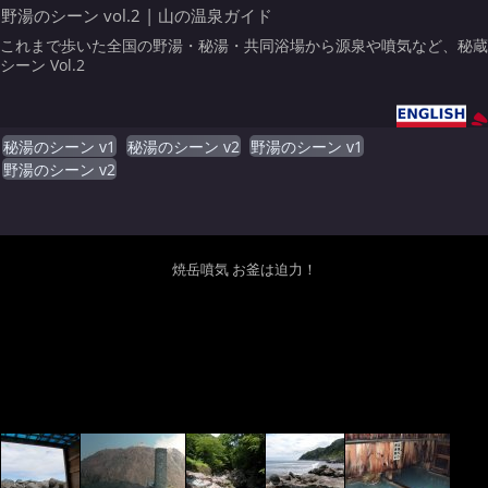
野湯のシーン vol.2 | 山の温泉ガイド
これまで歩いた全国の野湯・秘湯・共同浴場から源泉や噴気など、秘蔵
シーン Vol.2
秘湯のシーン v1
秘湯のシーン v2
野湯のシーン v1
野湯のシーン v2
焼岳噴気 お釜は迫力！