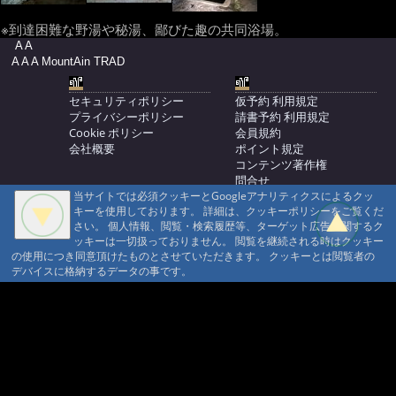
※到達困難な野湯や秘湯、鄙びた趣の共同浴場。
A A
A A A MountAin TRAD
セキュリティポリシー
仮予約 利用規定
プライバシーポリシー
請書予約 利用規定
Cookie ポリシー
会員規約
会社概要
ポイント規定
コンテンツ著作権
問合せ
当サイトでは必須クッキーとGoogleアナリティクスによるクッ
マウンテントラッド株式会社
キーを使用しております。 詳細は、クッキーポリシーをご覧くだ
〒386-1211 長野県上田市下之郷692
さい。 個人情報、閲覧・検索履歴等、ターゲット広告に関するク
0268371176
ッキーは一切扱っておりません。 閲覧を継続される時はクッキー
の使用につき同意頂けたものとさせていただきます。 クッキーとは閲覧者の
© 1999-2026
MountAin TRAD
® Inc. https://www.mountaintrad.co.jp
デバイスに格納するデータの事です。