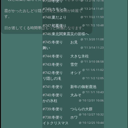
#750:
冬便り
@ '13 2/16 10:18
#749:
カモシカ
@ '13 2/14 11:41
霞がかったおしどり隠しの滝と落葉樹が綺麗で
す。
#748:
夏だより
@ '11 7/22 11:50
#747:
初夏便り
@ '11 7/2 10:48
日が差してくる時間帯はもっと綺麗になります。
#746:
東北関東震災の皆様へ
@ '11 3/20 11:08
#745:
冬便り お見
舞い
@ '11 3/14 11:23
#744:
冬便り 大きな氷柱
@ '11 3/10 08:58
#743:
冬便り 雪空
@ '11 1/6 11:02
#742:
冬便り オシド
リ隠しの滝
@ '11 1/2 12:05
#741:
冬便り 新年の御射鹿池
@ '11 1/1 10:43
#740:
冬便り 大みそ
かの氷柱
@ '10 12/31 10:06
#739:
冬便り つららの大群
@ '10 12/27 10:32
#738:
冬便り ホワ
イトクリスマス
@ '10 12/25 10:44