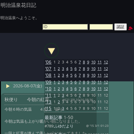
明治温泉花日記
明治温泉へようこそ。
'06
1
2
3
4
5
6
7
8
9
10
11
12
'07
1
2
3
4
5
6
7
8
9
10
11
12
'08
1
2
3
4
5
6
7
8
9
10
11
12
'09
1
2
3
4
5
6
7
8
9
10
11
12
2026-08-07(金)
'10
1
2
3
4
5
6
7
8
9
10
11
12
'11
1
2
3
4
5
6
7
8
9
10
11
12
秋便り 今朝の紅葉
#621 '09 10/16 08:36
'13
1
2
3
4
5
6
7
8
9
10
11
12
'15
1
2
3
4
5
6
7
8
9
10
11
12
今朝６時の気温 ４度 曇り
最新記事
1-50
今朝は気温も上がり暖かい朝になりました。
#789:
ふゆだより
@ '15 3/1 01:23
一段と紅葉が進んで美しい山になってきました。