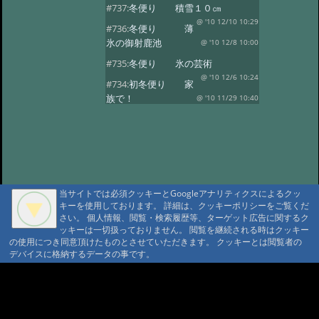
#737:
冬便り 積雪１０㎝
@ '10 12/10 10:29
#736:
冬便り 薄
氷の御射鹿池
@ '10 12/8 10:00
#735:
冬便り 氷の芸術
@ '10 12/6 10:24
#734:
初冬便り 家
族で！
@ '10 11/29 10:40
#733:
初冬便り 小さな氷柱
@ '10 11/25 10:49
#732:
初冬便り 雪
@ '10 11/16 10:41
#731:
初冬便り 秋
の風景
@ '10 11/8 12:10
当サイトでは必須クッキーとGoogleアナリティクスによるクッ
#730:
初冬便り 御柱
キーを使用しております。 詳細は、クッキーポリシーをご覧くだ
@ '10 11/6 10:28
#729:
初冬便り 初
さい。 個人情報、閲覧・検索履歴等、ターゲット広告に関するク
ッキーは一切扱っておりません。 閲覧を継続される時はクッキー
冠雪
@ '10 11/5 12:36
の使用につき同意頂けたものとさせていただきます。 クッキーとは閲覧者の
#728:
初冬便り 哀愁
デバイスに格納するデータの事です。
@ '10 11/3 10:13
#727:
秋便り 御射
A A
鹿池の今朝
@ '10 10/29 11:08
A A A MountAin TRAD
#726:
秋便り 人気の御射か池