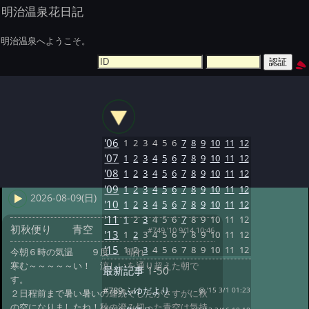
明治温泉花日記
明治温泉へようこそ。
'06
1
2
3
4
5
6
7
8
9
10
11
12
'07
1
2
3
4
5
6
7
8
9
10
11
12
'08
1
2
3
4
5
6
7
8
9
10
11
12
'09
1
2
3
4
5
6
7
8
9
10
11
12
2026-08-09(日)
'10
1
2
3
4
5
6
7
8
9
10
11
12
'11
1
2
3
4
5
6
7
8
9
10
11
12
初秋便り 青空
#749 '10 9/14 10:46
'13
1
2
3
4
5
6
7
8
9
10
11
12
'15
1
2
3
4
5
6
7
8
9
10
11
12
今朝６時の気温 ９度 晴れ
寒む～～～～～い！ 涼しいを通り超えた朝で
最新記事
1-50
す。
#789:
ふゆだより
@ '15 3/1 01:23
２日程前まで暑い暑いの連続でしたがさすがに秋
の空になりましたね！秋の澄み切った青空は気持