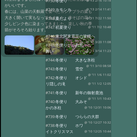
#750:
冬便り
@ '13 2/16 10:18
がいいです。
#749:
カモシカ
@ '13 2/14 11:41
春には、山菜の天麩羅で食べたコシアブラの葉も
大きく開いて実もなってきました。赤そばの花も
#748:
夏だより
@ '11 7/22 11:50
少しピンク色に染まってきました。楽しい秋の季
#747:
初夏便り
@ '11 7/2 10:48
節がそろそろ始ります。
#746:
東北関東震災の皆様へ
@ '11 3/20 11:08
#745:
冬便り お見
舞い
@ '11 3/14 11:23
#744:
冬便り 大きな氷柱
@ '11 3/10 08:58
#743:
冬便り 雪空
@ '11 1/6 11:02
#742:
冬便り オシド
リ隠しの滝
@ '11 1/2 12:05
#741:
冬便り 新年の御射鹿池
@ '11 1/1 10:43
#740:
冬便り 大みそ
かの氷柱
@ '10 12/31 10:06
#739:
冬便り つららの大群
@ '10 12/27 10:32
#738:
冬便り ホワ
イトクリスマス
@ '10 12/25 10:44