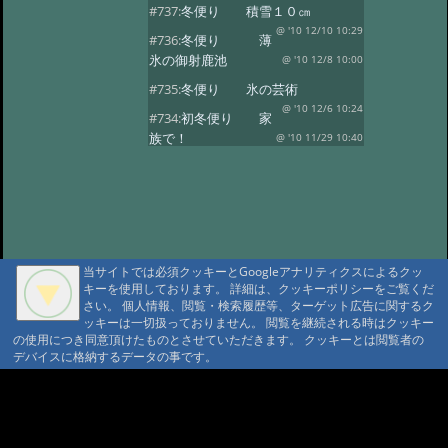
#737:
冬便り 積雪１０㎝
@ '10 12/10 10:29
#736:
冬便り 薄
氷の御射鹿池
@ '10 12/8 10:00
#735:
冬便り 氷の芸術
@ '10 12/6 10:24
#734:
初冬便り 家
族で！
@ '10 11/29 10:40
#733:
初冬便り 小さな氷柱
@ '10 11/25 10:49
#732:
初冬便り 雪
@ '10 11/16 10:41
#731:
初冬便り 秋
の風景
@ '10 11/8 12:10
当サイトでは必須クッキーとGoogleアナリティクスによるクッ
#730:
初冬便り 御柱
キーを使用しております。 詳細は、クッキーポリシーをご覧くだ
@ '10 11/6 10:28
#729:
初冬便り 初
さい。 個人情報、閲覧・検索履歴等、ターゲット広告に関するク
ッキーは一切扱っておりません。 閲覧を継続される時はクッキー
冠雪
@ '10 11/5 12:36
の使用につき同意頂けたものとさせていただきます。 クッキーとは閲覧者の
#728:
初冬便り 哀愁
デバイスに格納するデータの事です。
@ '10 11/3 10:13
#727:
秋便り 御射
A A
鹿池の今朝
@ '10 10/29 11:08
A A A MountAin TRAD
#726:
秋便り 人気の御射か池