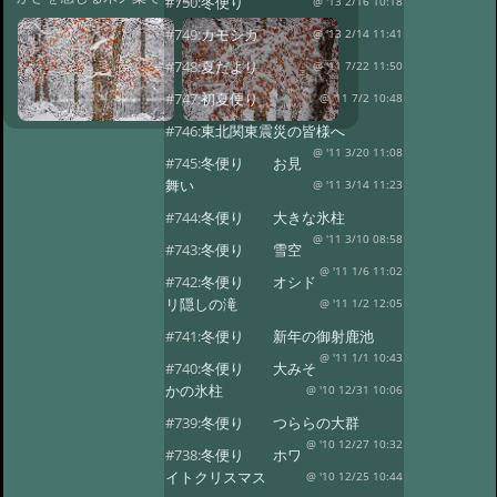
#750:
冬便り
@ '13 2/16 10:18
#749:
カモシカ
@ '13 2/14 11:41
#748:
夏だより
@ '11 7/22 11:50
#747:
初夏便り
@ '11 7/2 10:48
#746:
東北関東震災の皆様へ
@ '11 3/20 11:08
#745:
冬便り お見
舞い
@ '11 3/14 11:23
#744:
冬便り 大きな氷柱
@ '11 3/10 08:58
#743:
冬便り 雪空
@ '11 1/6 11:02
#742:
冬便り オシド
リ隠しの滝
@ '11 1/2 12:05
#741:
冬便り 新年の御射鹿池
@ '11 1/1 10:43
#740:
冬便り 大みそ
かの氷柱
@ '10 12/31 10:06
#739:
冬便り つららの大群
@ '10 12/27 10:32
#738:
冬便り ホワ
イトクリスマス
@ '10 12/25 10:44