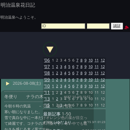
明治温泉花日記
明治温泉へようこそ。
'06
1
2
3
4
5
6
7
8
9
10
11
12
'07
1
2
3
4
5
6
7
8
9
10
11
12
'08
1
2
3
4
5
6
7
8
9
10
11
12
'09
1
2
3
4
5
6
7
8
9
10
11
12
2026-08-08(土)
'10
1
2
3
4
5
6
7
8
9
10
11
12
'11
1
2
3
4
5
6
7
8
9
10
11
12
冬便り ナラの木
#687 '10 3/9 10:57
'13
1
2
3
4
5
6
7
8
9
10
11
12
'15
1
2
3
4
5
6
7
8
9
10
11
12
今朝６時の気温 －７度 曇り雪雲
寒い朝になりました。
最新記事
1-50
雪で真白な中に一本だけオレンジ色の葉が目立っ
#789:
ふゆだより
@ '15 3/1 01:23
て綺麗です、コナラの木の葉です、寒い中でも暖
かさを感じる木ノ葉ですね。