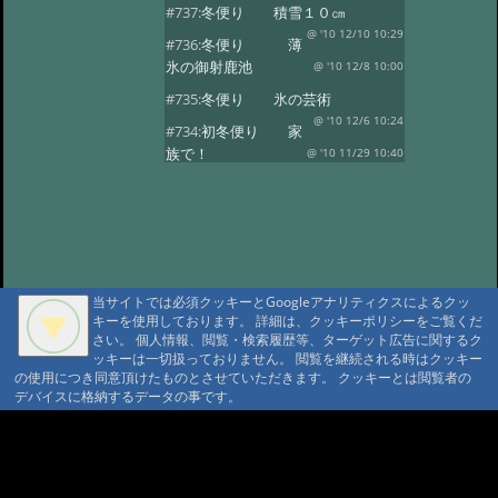
#737:
冬便り 積雪１０㎝
@ '10 12/10 10:29
#736:
冬便り 薄
氷の御射鹿池
@ '10 12/8 10:00
#735:
冬便り 氷の芸術
@ '10 12/6 10:24
#734:
初冬便り 家
族で！
@ '10 11/29 10:40
#733:
初冬便り 小さな氷柱
@ '10 11/25 10:49
#732:
初冬便り 雪
@ '10 11/16 10:41
#731:
初冬便り 秋
の風景
@ '10 11/8 12:10
当サイトでは必須クッキーとGoogleアナリティクスによるクッ
#730:
初冬便り 御柱
キーを使用しております。 詳細は、クッキーポリシーをご覧くだ
@ '10 11/6 10:28
#729:
初冬便り 初
さい。 個人情報、閲覧・検索履歴等、ターゲット広告に関するク
ッキーは一切扱っておりません。 閲覧を継続される時はクッキー
冠雪
@ '10 11/5 12:36
の使用につき同意頂けたものとさせていただきます。 クッキーとは閲覧者の
#728:
初冬便り 哀愁
デバイスに格納するデータの事です。
@ '10 11/3 10:13
#727:
秋便り 御射
A A
鹿池の今朝
@ '10 10/29 11:08
A A A MountAin TRAD
#726:
秋便り 人気の御射か池