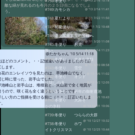
#750:
冬便り
@ '13 2/16 10:18
敵な緑が見れるのも今月の２５日頃になるでしょ
#749:
カモシカ
@ '13 2/14 11:41
う。
#748:
夏だより
@ '11 7/22 11:50
#747:
初夏便り
@ '11 7/2 10:48
#746:
東北関東震災の皆様へ
@ '11 3/20 11:08
#745:
冬便り お見
舞い
@ '11 3/14 11:23
@たかちゃん
'10 5/14 11:18
#744:
冬便り 大きな氷柱
先ほどのコメント。・・記憶違いがありましたので訂
@ '11 3/10 08:58
正します。
#743:
冬便り 雪空
白花のエンレイソウを見たのは、早池峰山でなく、
@ '11 1/6 11:02
#742:
冬便り オシド
同じ時に登った、岩手山でした。
リ隠しの滝
@ '11 1/2 12:05
早池峰山と岩手山は、堆積岩と、火山岩で全く地質が
違うので、咲く花も全く違うということです。
#741:
冬便り 新年の御射鹿池
詳しい方のご指摘を受ける前に（＾＾；訂正いたしま
@ '11 1/1 10:43
#740:
冬便り 大みそ
す。
かの氷柱
@ '10 12/31 10:06
#739:
冬便り つららの大群
@ '10 12/27 10:32
#738:
冬便り ホワ
イトクリスマス
@ '10 12/25 10:44