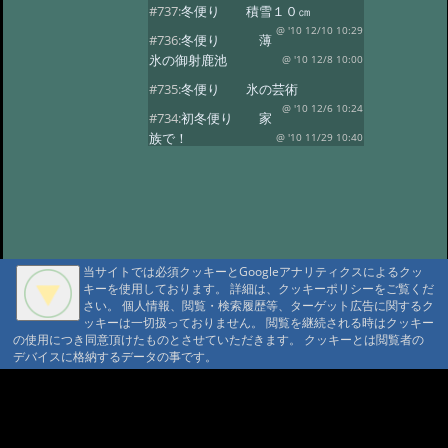
#737:
冬便り 積雪１０㎝
@ '10 12/10 10:29
#736:
冬便り 薄
氷の御射鹿池
@ '10 12/8 10:00
#735:
冬便り 氷の芸術
@ '10 12/6 10:24
#734:
初冬便り 家
族で！
@ '10 11/29 10:40
#733:
初冬便り 小さな氷柱
@ '10 11/25 10:49
#732:
初冬便り 雪
@ '10 11/16 10:41
#731:
初冬便り 秋
の風景
@ '10 11/8 12:10
当サイトでは必須クッキーとGoogleアナリティクスによるクッ
#730:
初冬便り 御柱
キーを使用しております。 詳細は、クッキーポリシーをご覧くだ
@ '10 11/6 10:28
#729:
初冬便り 初
さい。 個人情報、閲覧・検索履歴等、ターゲット広告に関するク
ッキーは一切扱っておりません。 閲覧を継続される時はクッキー
冠雪
@ '10 11/5 12:36
の使用につき同意頂けたものとさせていただきます。 クッキーとは閲覧者の
#728:
初冬便り 哀愁
デバイスに格納するデータの事です。
@ '10 11/3 10:13
#727:
秋便り 御射
A A
鹿池の今朝
@ '10 10/29 11:08
A A A MountAin TRAD
#726:
秋便り 人気の御射か池