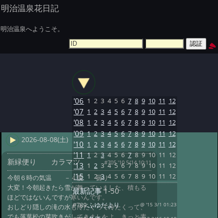
明治温泉花日記
明治温泉へようこそ。
'06
1
2
3
4
5
6
7
8
9
10
11
12
'07
1
2
3
4
5
6
7
8
9
10
11
12
'08
1
2
3
4
5
6
7
8
9
10
11
12
'09
1
2
3
4
5
6
7
8
9
10
11
12
2026-08-08(土)
'10
1
2
3
4
5
6
7
8
9
10
11
12
'11
1
2
3
4
5
6
7
8
9
10
11
12
新緑便り カラマツ
#705 '10 5/14 10:11
'13
1
2
3
4
5
6
7
8
9
10
11
12
'15
1
2
3
4
5
6
7
8
9
10
11
12
今朝６時の気温 －４度 曇り
大変！今朝起きたら雪が舞っていました、積もる
最新記事
1-50
ほどではないんですが寒いんです。
#789:
ふゆだより
@ '15 3/1 01:23
おしどり隠しの滝の水も冷たくって冷たくって、
でも落葉松の芽吹きがしてきましたよ、きっと素