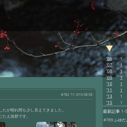
'06
1
'07
1
'08
1
'09
1
'10
1
'11
1
#782 '11 3/10 08:58
'13
1
'15
1
したが晴れ間も少し見えてきました。
最新記事
1-
ごたえ抜群です。
#789:
ふゆだ