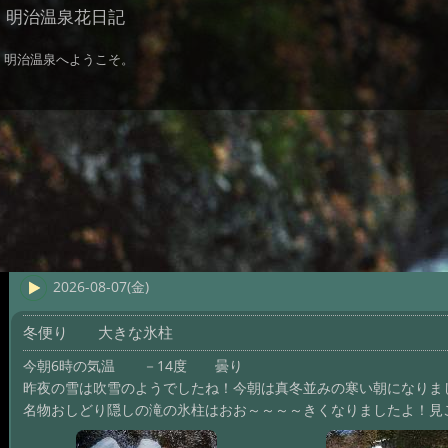
明治温泉花日記
明治温泉へようこそ。
2026-08-07(金)
冬便り 大きな氷柱
今朝6時の気温 －14度 曇り
昨夜の雪は吹雪のようでしたね！今朝は真冬並みの寒い朝になりま
名物おしどり隠しの滝の氷柱はおお～～～～きくなりましたよ！見