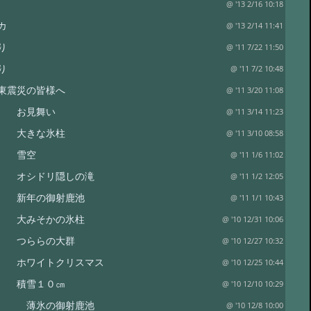
@ '13 2/16 10:18
カ
@ '13 2/14 11:41
り
@ '11 7/22 11:50
り
@ '11 7/2 10:48
東震災の皆様へ
@ '11 3/20 11:08
り お見舞い
@ '11 3/14 11:23
り 大きな氷柱
@ '11 3/10 08:58
り 雪空
@ '11 1/6 11:02
 オシドリ隠しの滝
@ '11 1/2 12:05
 新年の御射鹿池
@ '11 1/1 10:43
 大みそかの氷柱
@ '10 12/31 10:06
り つららの大群
@ '10 12/27 10:32
 ホワイトクリスマス
@ '10 12/25 10:44
り 積雪１０㎝
@ '10 12/10 10:29
り 薄氷の御射鹿池
@ '10 12/8 10:00