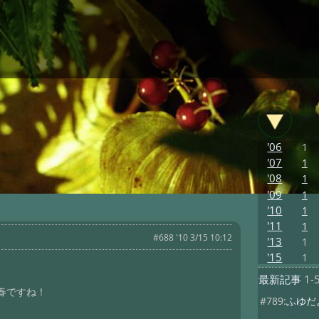
'06
1
'07
1
'08
1
'09
1
'10
1
'11
1
#688 '10 3/15 10:12
'13
1
'15
1
最新記事
1-
春ですね！
#789:
ふゆだ