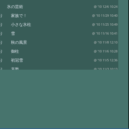
り 氷の芸術
@ '10 12/6 10:24
便り 家族で！
@ '10 11/29 10:40
便り 小さな氷柱
@ '10 11/25 10:49
便り 雪
@ '10 11/16 10:41
便り 秋の風景
@ '10 11/8 12:10
便り 御柱
@ '10 11/6 10:28
便り 初冠雪
@ '10 11/5 12:36
便り 哀愁
@ '10 11/3 10:13
 御射鹿池の今朝
@ '10 10/29 11:08
 人気の御射か池
@ '10 10/24 10:51
り 柿
@ '10 10/23 10:42
り きのこ
@ '10 10/22 09:09
り ツタウルシ
@ '10 10/18 09:24
 御射鹿池でのんびりと
@ '10 10/16 09:47