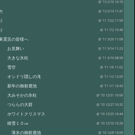
@ '13 2/16 10:18
カ
@ '13 2/14 11:41
り
@ '11 7/22 11:50
り
@ '11 7/2 10:48
東震災の皆様へ
@ '11 3/20 11:08
り お見舞い
@ '11 3/14 11:23
り 大きな氷柱
@ '11 3/10 08:58
り 雪空
@ '11 1/6 11:02
 オシドリ隠しの滝
@ '11 1/2 12:05
 新年の御射鹿池
@ '11 1/1 10:43
 大みそかの氷柱
@ '10 12/31 10:06
り つららの大群
@ '10 12/27 10:32
 ホワイトクリスマス
@ '10 12/25 10:44
り 積雪１０㎝
@ '10 12/10 10:29
り 薄氷の御射鹿池
@ '10 12/8 10:00