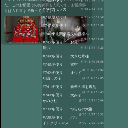
#750:
冬便り
@ '13 2/16 10:18
た、このお部屋でのお食事も人気です。お雛様飾
#749:
カモシカ
@ '13 2/14 11:41
りは３月末まで飾ってあります。
#748:
夏だより
@ '11 7/22 11:50
#747:
初夏便り
@ '11 7/2 10:48
#746:
東北関東震災の皆様へ
@ '11 3/20 11:08
#745:
冬便り お見
舞い
@ '11 3/14 11:23
#744:
冬便り 大きな氷柱
@ '11 3/10 08:58
#743:
冬便り 雪空
@ '11 1/6 11:02
#742:
冬便り オシド
リ隠しの滝
@ '11 1/2 12:05
#741:
冬便り 新年の御射鹿池
@ '11 1/1 10:43
#740:
冬便り 大みそ
かの氷柱
@ '10 12/31 10:06
#739:
冬便り つららの大群
@ '10 12/27 10:32
#738:
冬便り ホワ
イトクリスマス
@ '10 12/25 10:44