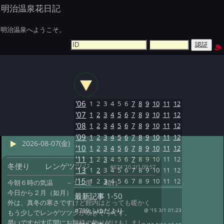
明治温泉花日記
明治温泉へようこそ。
'06
1
2
3
4
5
6
7
8
9
10
11
12
'07
1
2
3
4
5
6
7
8
9
10
11
12
'08
1
2
3
4
5
6
7
8
9
10
11
12
'09
1
2
3
4
5
6
7
8
9
10
11
12
2026-08-07(金)
'10
1
2
3
4
5
6
7
8
9
10
11
12
'11
1
2
3
4
5
6
7
8
9
10
11
12
冬便り レンゲツツジ
#674 '10 2/1 09:57
'13
1
2
3
4
5
6
7
8
9
10
11
12
'15
1
2
3
4
5
6
7
8
9
10
11
12
今朝６時の気温 －１１度 晴れ
今日から２月（如月）
最新記事
1-50
外は、真冬の寒さですけど館内はとっても暖かく
#789:
ふゆだより
@ '15 3/1 01:23
もう少しでレンゲツツジが咲きそうです。
早いですが大広間にお雛様の飾り付けもしまし