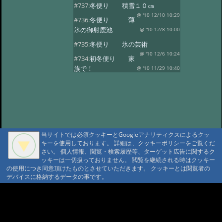
#737:
冬便り 積雪１０㎝
@ '10 12/10 10:29
#736:
冬便り 薄
氷の御射鹿池
@ '10 12/8 10:00
#735:
冬便り 氷の芸術
@ '10 12/6 10:24
#734:
初冬便り 家
族で！
@ '10 11/29 10:40
#733:
初冬便り 小さな氷柱
@ '10 11/25 10:49
#732:
初冬便り 雪
@ '10 11/16 10:41
#731:
初冬便り 秋
の風景
@ '10 11/8 12:10
当サイトでは必須クッキーとGoogleアナリティクスによるクッ
#730:
初冬便り 御柱
キーを使用しております。 詳細は、クッキーポリシーをご覧くだ
@ '10 11/6 10:28
#729:
初冬便り 初
さい。 個人情報、閲覧・検索履歴等、ターゲット広告に関するク
ッキーは一切扱っておりません。 閲覧を継続される時はクッキー
冠雪
@ '10 11/5 12:36
の使用につき同意頂けたものとさせていただきます。 クッキーとは閲覧者の
#728:
初冬便り 哀愁
デバイスに格納するデータの事です。
@ '10 11/3 10:13
#727:
秋便り 御射
A A
鹿池の今朝
@ '10 10/29 11:08
A A A MountAin TRAD
#726:
秋便り 人気の御射か池