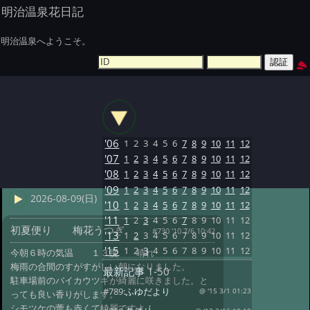
明治温泉花日記
明治温泉へようこそ。
'06
1
2
3
4
5
6
7
8
9
10
11
12
'07
1
2
3
4
5
6
7
8
9
10
11
12
'08
1
2
3
4
5
6
7
8
9
10
11
12
'09
1
2
3
4
5
6
7
8
9
10
11
12
2026-08-09(日)
'10
1
2
3
4
5
6
7
8
9
10
11
12
'11
1
2
3
4
5
6
7
8
9
10
11
12
初夏便り 梅花うつぎ
#730 '10 7/6 10:42
'13
1
2
3
4
5
6
7
8
9
10
11
12
'15
1
2
3
4
5
6
7
8
9
10
11
12
今朝６時の気温 １３度 晴れ
梅雨の合間のすがすがしい朝になりました。
最新記事
1-50
駐車場前のバイカウツギが綺麗に咲きました。と
#789:
ふゆだより
@ '15 3/1 01:23
っても良い香りがします。
シモツケの蕾も赤くて綺麗ですよ！