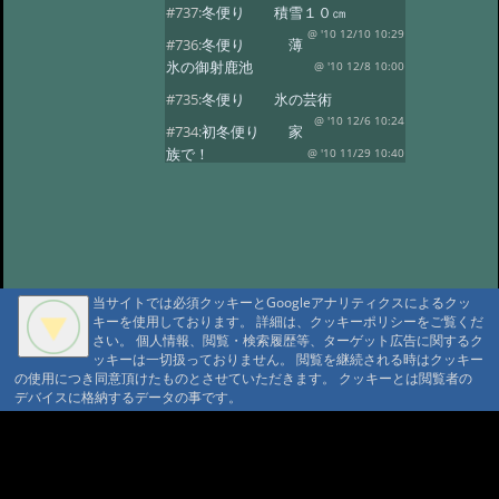
#737:
冬便り 積雪１０㎝
@ '10 12/10 10:29
#736:
冬便り 薄
氷の御射鹿池
@ '10 12/8 10:00
#735:
冬便り 氷の芸術
@ '10 12/6 10:24
#734:
初冬便り 家
族で！
@ '10 11/29 10:40
#733:
初冬便り 小さな氷柱
@ '10 11/25 10:49
#732:
初冬便り 雪
@ '10 11/16 10:41
#731:
初冬便り 秋
の風景
@ '10 11/8 12:10
当サイトでは必須クッキーとGoogleアナリティクスによるクッ
#730:
初冬便り 御柱
キーを使用しております。 詳細は、クッキーポリシーをご覧くだ
@ '10 11/6 10:28
#729:
初冬便り 初
さい。 個人情報、閲覧・検索履歴等、ターゲット広告に関するク
ッキーは一切扱っておりません。 閲覧を継続される時はクッキー
冠雪
@ '10 11/5 12:36
の使用につき同意頂けたものとさせていただきます。 クッキーとは閲覧者の
#728:
初冬便り 哀愁
デバイスに格納するデータの事です。
@ '10 11/3 10:13
#727:
秋便り 御射
A A
鹿池の今朝
@ '10 10/29 11:08
A A A MountAin TRAD
#726:
秋便り 人気の御射か池