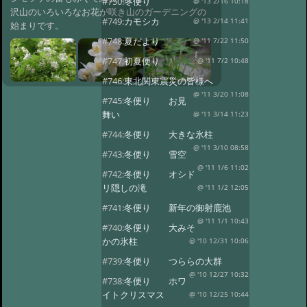
#750:
冬便り
@ '13 2/16 10:18
沢山のいろいろなお花が咲き山のガーデニングの
#749:
カモシカ
@ '13 2/14 11:41
始まりです。
#748:
夏だより
@ '11 7/22 11:50
#747:
初夏便り
@ '11 7/2 10:48
#746:
東北関東震災の皆様へ
@ '11 3/20 11:08
#745:
冬便り お見
舞い
@ '11 3/14 11:23
#744:
冬便り 大きな氷柱
@ '11 3/10 08:58
#743:
冬便り 雪空
@ '11 1/6 11:02
#742:
冬便り オシド
リ隠しの滝
@ '11 1/2 12:05
#741:
冬便り 新年の御射鹿池
@ '11 1/1 10:43
#740:
冬便り 大みそ
かの氷柱
@ '10 12/31 10:06
#739:
冬便り つららの大群
@ '10 12/27 10:32
#738:
冬便り ホワ
イトクリスマス
@ '10 12/25 10:44