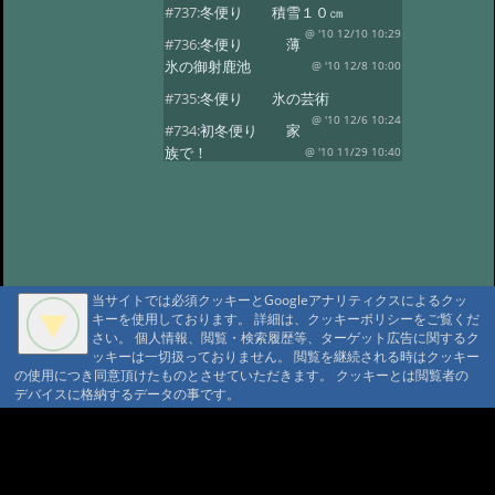
#737:
冬便り 積雪１０㎝
@ '10 12/10 10:29
#736:
冬便り 薄
氷の御射鹿池
@ '10 12/8 10:00
#735:
冬便り 氷の芸術
@ '10 12/6 10:24
#734:
初冬便り 家
族で！
@ '10 11/29 10:40
#733:
初冬便り 小さな氷柱
@ '10 11/25 10:49
#732:
初冬便り 雪
@ '10 11/16 10:41
#731:
初冬便り 秋
の風景
@ '10 11/8 12:10
当サイトでは必須クッキーとGoogleアナリティクスによるクッ
#730:
初冬便り 御柱
キーを使用しております。 詳細は、クッキーポリシーをご覧くだ
@ '10 11/6 10:28
#729:
初冬便り 初
さい。 個人情報、閲覧・検索履歴等、ターゲット広告に関するク
ッキーは一切扱っておりません。 閲覧を継続される時はクッキー
冠雪
@ '10 11/5 12:36
の使用につき同意頂けたものとさせていただきます。 クッキーとは閲覧者の
#728:
初冬便り 哀愁
デバイスに格納するデータの事です。
@ '10 11/3 10:13
#727:
秋便り 御射
A A
鹿池の今朝
@ '10 10/29 11:08
A A A MountAin TRAD
#726:
秋便り 人気の御射か池