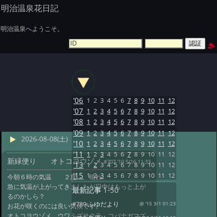
明治温泉花日記
明治温泉へようこそ。
'06
1
2
3
4
5
6
7
8
9
10
11
12
'07
1
2
3
4
5
6
7
8
9
10
11
12
'08
1
2
3
4
5
6
7
8
9
10
11
12
'09
1
2
3
4
5
6
7
8
9
10
11
12
2026-08-08(土)
'10
1
2
3
4
5
6
7
8
9
10
11
12
'11
1
2
3
4
5
6
7
8
9
10
11
12
新緑便り オトコヨウゾメ
#707 '10 5/16 11:33
'13
1
2
3
4
5
6
7
8
9
10
11
12
'15
1
2
3
4
5
6
7
8
9
10
11
12
今朝６時の気温 ２度 晴れ
急に気温が上がってきましたが日中はもっと上が
最新記事
1-50
るのかしら？
#789:
ふゆだより
@ '15 3/1 01:23
お花が咲くのには良い気候です。
オトコヨウゾメ、ウワミズサクラ、コバナガマズ