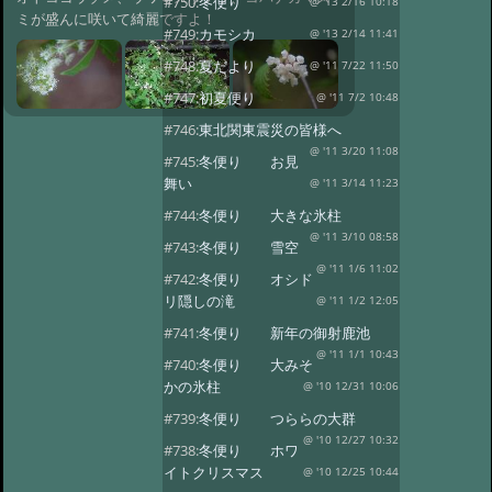
#750:
冬便り
@ '13 2/16 10:18
ミが盛んに咲いて綺麗ですよ！
#749:
カモシカ
@ '13 2/14 11:41
#748:
夏だより
@ '11 7/22 11:50
#747:
初夏便り
@ '11 7/2 10:48
#746:
東北関東震災の皆様へ
@ '11 3/20 11:08
#745:
冬便り お見
舞い
@ '11 3/14 11:23
#744:
冬便り 大きな氷柱
@ '11 3/10 08:58
#743:
冬便り 雪空
@ '11 1/6 11:02
#742:
冬便り オシド
リ隠しの滝
@ '11 1/2 12:05
#741:
冬便り 新年の御射鹿池
@ '11 1/1 10:43
#740:
冬便り 大みそ
かの氷柱
@ '10 12/31 10:06
#739:
冬便り つららの大群
@ '10 12/27 10:32
#738:
冬便り ホワ
イトクリスマス
@ '10 12/25 10:44