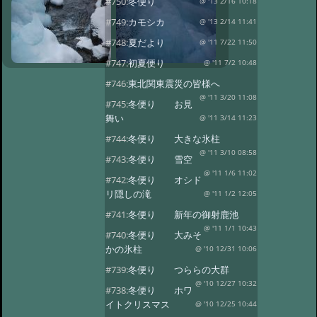
#750:
冬便り
@ '13 2/16 10:18
#749:
カモシカ
@ '13 2/14 11:41
#748:
夏だより
@ '11 7/22 11:50
#747:
初夏便り
@ '11 7/2 10:48
#746:
東北関東震災の皆様へ
@ '11 3/20 11:08
#745:
冬便り お見
舞い
@ '11 3/14 11:23
#744:
冬便り 大きな氷柱
@ '11 3/10 08:58
#743:
冬便り 雪空
@ '11 1/6 11:02
#742:
冬便り オシド
リ隠しの滝
@ '11 1/2 12:05
#741:
冬便り 新年の御射鹿池
@ '11 1/1 10:43
#740:
冬便り 大みそ
かの氷柱
@ '10 12/31 10:06
#739:
冬便り つららの大群
@ '10 12/27 10:32
#738:
冬便り ホワ
イトクリスマス
@ '10 12/25 10:44