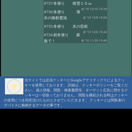
#737:
冬便り 積雪１０㎝
@ '10 12/10 10:29
#736:
冬便り 薄
氷の御射鹿池
@ '10 12/8 10:00
#735:
冬便り 氷の芸術
@ '10 12/6 10:24
#734:
初冬便り 家
族で！
@ '10 11/29 10:40
#733:
初冬便り 小さな氷柱
@ '10 11/25 10:49
#732:
初冬便り 雪
@ '10 11/16 10:41
#731:
初冬便り 秋
の風景
@ '10 11/8 12:10
当サイトでは必須クッキーとGoogleアナリティクスによるクッ
#730:
初冬便り 御柱
キーを使用しております。 詳細は、クッキーポリシーをご覧くだ
@ '10 11/6 10:28
#729:
初冬便り 初
さい。 個人情報、閲覧・検索履歴等、ターゲット広告に関するク
ッキーは一切扱っておりません。 閲覧を継続される時はクッキー
冠雪
@ '10 11/5 12:36
の使用につき同意頂けたものとさせていただきます。 クッキーとは閲覧者の
#728:
初冬便り 哀愁
デバイスに格納するデータの事です。
@ '10 11/3 10:13
#727:
秋便り 御射
A A
鹿池の今朝
@ '10 10/29 11:08
A A A MountAin TRAD
#726:
秋便り 人気の御射か池