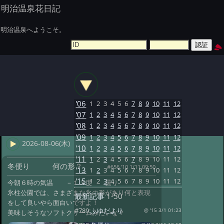
明治温泉花日記
明治温泉へようこそ。
'06
1
2
3
4
5
6
7
8
9
10
11
12
'07
1
2
3
4
5
6
7
8
9
10
11
12
'08
1
2
3
4
5
6
7
8
9
10
11
12
'09
1
2
3
4
5
6
7
8
9
10
11
12
2026-08-06(木)
'10
1
2
3
4
5
6
7
8
9
10
11
12
'11
1
2
3
4
5
6
7
8
9
10
11
12
冬便り 何の形？
#656 '10 1/11 09:50
'13
1
2
3
4
5
6
7
8
9
10
11
12
'15
1
2
3
4
5
6
7
8
9
10
11
12
今朝６時の気温 －１３度 曇り
氷柱公園では、さまざまな氷の形があり何と表現
最新記事
1-50
をして良いやら面白いですよ！
#789:
ふゆだより
@ '15 3/1 01:23
美味しそうなソフトクリームみたいな？