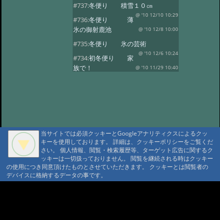
#737:
冬便り 積雪１０㎝
@ '10 12/10 10:29
#736:
冬便り 薄
氷の御射鹿池
@ '10 12/8 10:00
#735:
冬便り 氷の芸術
@ '10 12/6 10:24
#734:
初冬便り 家
族で！
@ '10 11/29 10:40
#733:
初冬便り 小さな氷柱
@ '10 11/25 10:49
#732:
初冬便り 雪
@ '10 11/16 10:41
#731:
初冬便り 秋
の風景
@ '10 11/8 12:10
当サイトでは必須クッキーとGoogleアナリティクスによるクッ
#730:
初冬便り 御柱
キーを使用しております。 詳細は、クッキーポリシーをご覧くだ
@ '10 11/6 10:28
#729:
初冬便り 初
さい。 個人情報、閲覧・検索履歴等、ターゲット広告に関するク
ッキーは一切扱っておりません。 閲覧を継続される時はクッキー
冠雪
@ '10 11/5 12:36
の使用につき同意頂けたものとさせていただきます。 クッキーとは閲覧者の
#728:
初冬便り 哀愁
デバイスに格納するデータの事です。
@ '10 11/3 10:13
#727:
秋便り 御射
A A
鹿池の今朝
@ '10 10/29 11:08
A A A MountAin TRAD
#726:
秋便り 人気の御射か池