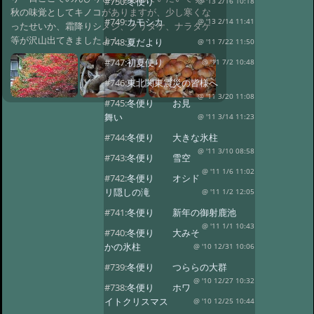
#750:
冬便り
@ '13 2/16 10:18
秋の味覚としてキノコがありますが、少し寒くな
#749:
カモシカ
@ '13 2/14 11:41
ったせいか、霜降りシメジ、クリタケ、ナラタケ
等が沢山出てきましたよ！
#748:
夏だより
@ '11 7/22 11:50
#747:
初夏便り
@ '11 7/2 10:48
#746:
東北関東震災の皆様へ
@ '11 3/20 11:08
#745:
冬便り お見
舞い
@ '11 3/14 11:23
#744:
冬便り 大きな氷柱
@ '11 3/10 08:58
#743:
冬便り 雪空
@ '11 1/6 11:02
#742:
冬便り オシド
リ隠しの滝
@ '11 1/2 12:05
#741:
冬便り 新年の御射鹿池
@ '11 1/1 10:43
#740:
冬便り 大みそ
かの氷柱
@ '10 12/31 10:06
#739:
冬便り つららの大群
@ '10 12/27 10:32
#738:
冬便り ホワ
イトクリスマス
@ '10 12/25 10:44