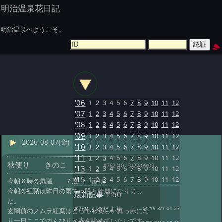
明治温泉花日記
明治温泉へようこそ。
'06
1
2
3
4
5
6
7
8
9
10
11
12
'07
1
2
3
4
5
6
7
8
9
10
11
12
'08
1
2
3
4
5
6
7
8
9
10
11
12
'09
1
2
3
4
5
6
7
8
9
10
11
12
2026-08-07(金)
'10
1
2
3
4
5
6
7
8
9
10
11
12
'11
1
2
3
4
5
6
7
8
9
10
11
12
秋便り きのこ
#762 '10 10/22 09:09
'13
1
2
3
4
5
6
7
8
9
10
11
12
'15
1
2
3
4
5
6
7
8
9
10
11
12
今朝６時の気温 ７度 曇り
今朝の紅葉は昨日の雨で一段と綺麗になりまし
最新記事
1-50
た。
#789:
ふゆだより
@ '15 3/1 01:23
玄関前のノムラ紅葉はとっても美しい真っ赤にな
り一日ここでのんびりと赤を眺めていたいです。