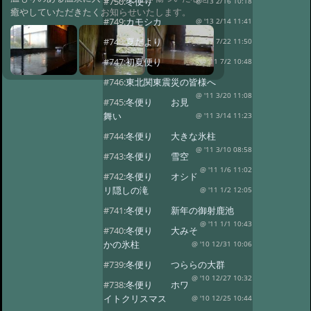
#750:
冬便り
@ '13 2/16 10:18
癒やしていただきたくお知らせいたします。
#749:
カモシカ
@ '13 2/14 11:41
#748:
夏だより
@ '11 7/22 11:50
#747:
初夏便り
@ '11 7/2 10:48
#746:
東北関東震災の皆様へ
@ '11 3/20 11:08
#745:
冬便り お見
舞い
@ '11 3/14 11:23
#744:
冬便り 大きな氷柱
@ '11 3/10 08:58
#743:
冬便り 雪空
@ '11 1/6 11:02
#742:
冬便り オシド
リ隠しの滝
@ '11 1/2 12:05
#741:
冬便り 新年の御射鹿池
@ '11 1/1 10:43
#740:
冬便り 大みそ
かの氷柱
@ '10 12/31 10:06
#739:
冬便り つららの大群
@ '10 12/27 10:32
#738:
冬便り ホワ
イトクリスマス
@ '10 12/25 10:44