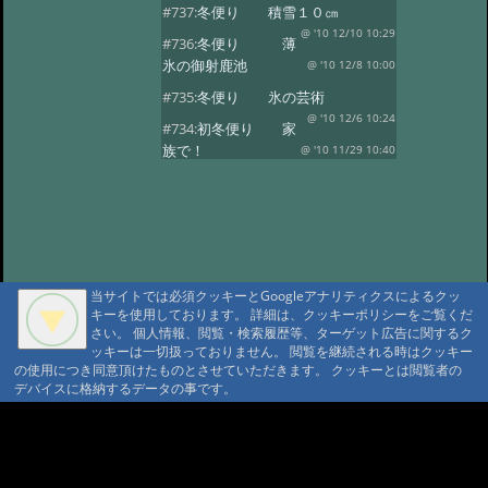
#737:
冬便り 積雪１０㎝
@ '10 12/10 10:29
#736:
冬便り 薄
氷の御射鹿池
@ '10 12/8 10:00
#735:
冬便り 氷の芸術
@ '10 12/6 10:24
#734:
初冬便り 家
族で！
@ '10 11/29 10:40
#733:
初冬便り 小さな氷柱
@ '10 11/25 10:49
#732:
初冬便り 雪
@ '10 11/16 10:41
#731:
初冬便り 秋
の風景
@ '10 11/8 12:10
当サイトでは必須クッキーとGoogleアナリティクスによるクッ
#730:
初冬便り 御柱
キーを使用しております。 詳細は、クッキーポリシーをご覧くだ
@ '10 11/6 10:28
#729:
初冬便り 初
さい。 個人情報、閲覧・検索履歴等、ターゲット広告に関するク
ッキーは一切扱っておりません。 閲覧を継続される時はクッキー
冠雪
@ '10 11/5 12:36
の使用につき同意頂けたものとさせていただきます。 クッキーとは閲覧者の
#728:
初冬便り 哀愁
デバイスに格納するデータの事です。
@ '10 11/3 10:13
#727:
秋便り 御射
A A
鹿池の今朝
@ '10 10/29 11:08
A A A MountAin TRAD
#726:
秋便り 人気の御射か池