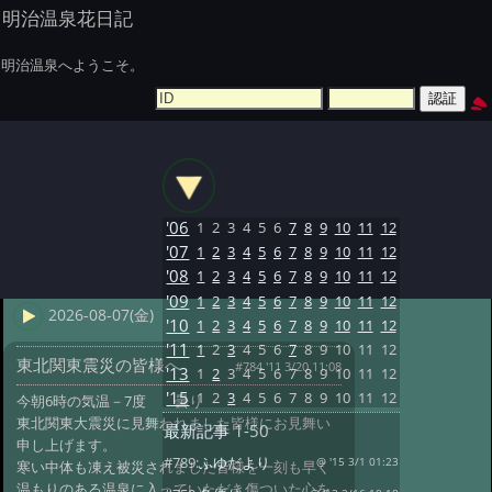
明治温泉花日記
明治温泉へようこそ。
'06
1
2
3
4
5
6
7
8
9
10
11
12
'07
1
2
3
4
5
6
7
8
9
10
11
12
'08
1
2
3
4
5
6
7
8
9
10
11
12
'09
1
2
3
4
5
6
7
8
9
10
11
12
2026-08-07(金)
'10
1
2
3
4
5
6
7
8
9
10
11
12
'11
1
2
3
4
5
6
7
8
9
10
11
12
東北関東震災の皆様へ
#784 '11 3/20 11:08
'13
1
2
3
4
5
6
7
8
9
10
11
12
'15
1
2
3
4
5
6
7
8
9
10
11
12
今朝6時の気温－7度 曇り
東北関東大震災に見舞われました皆様にお見舞い
最新記事
1-50
申し上げます。
#789:
ふゆだより
@ '15 3/1 01:23
寒い中体も凍え被災されました皆様を一刻も早く
温もりのある温泉に入っていただき傷ついた心を