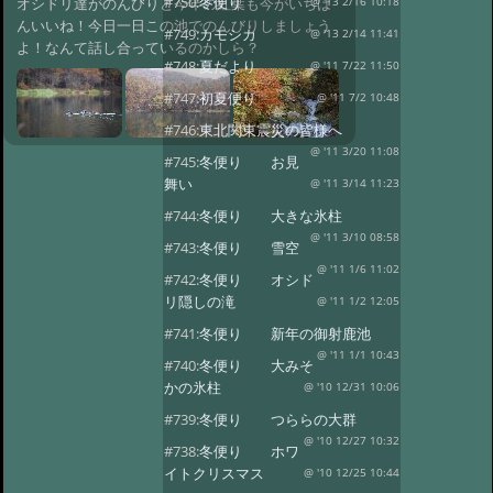
#750:
冬便り
オシドリ達がのんびりと今年の紅葉も今がいちば
@ '13 2/16 10:18
んいいね！今日一日この池でのんびりしましょう
#749:
カモシカ
@ '13 2/14 11:41
よ！なんて話し合っているのかしら？
#748:
夏だより
@ '11 7/22 11:50
#747:
初夏便り
@ '11 7/2 10:48
#746:
東北関東震災の皆様へ
@ '11 3/20 11:08
#745:
冬便り お見
舞い
@ '11 3/14 11:23
#744:
冬便り 大きな氷柱
@ '11 3/10 08:58
#743:
冬便り 雪空
@ '11 1/6 11:02
#742:
冬便り オシド
リ隠しの滝
@ '11 1/2 12:05
#741:
冬便り 新年の御射鹿池
@ '11 1/1 10:43
#740:
冬便り 大みそ
かの氷柱
@ '10 12/31 10:06
#739:
冬便り つららの大群
@ '10 12/27 10:32
#738:
冬便り ホワ
イトクリスマス
@ '10 12/25 10:44