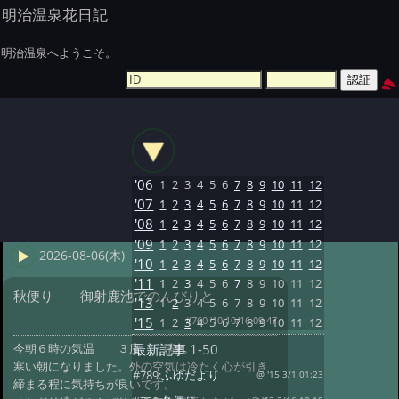
明治温泉花日記
明治温泉へようこそ。
'06
1
2
3
4
5
6
7
8
9
10
11
12
'07
1
2
3
4
5
6
7
8
9
10
11
12
'08
1
2
3
4
5
6
7
8
9
10
11
12
'09
1
2
3
4
5
6
7
8
9
10
11
12
2026-08-06(木)
'10
1
2
3
4
5
6
7
8
9
10
11
12
'11
1
2
3
4
5
6
7
8
9
10
11
12
秋便り 御射鹿池でのんびりと
'13
1
2
3
4
5
6
7
8
9
10
11
12
#760 '10 10/16 09:47
'15
1
2
3
4
5
6
7
8
9
10
11
12
今朝６時の気温 ３度 晴れ
最新記事
1-50
寒い朝になりました。外の空気は冷たく心が引き
#789:
ふゆだより
@ '15 3/1 01:23
締まる程に気持ちが良いです。