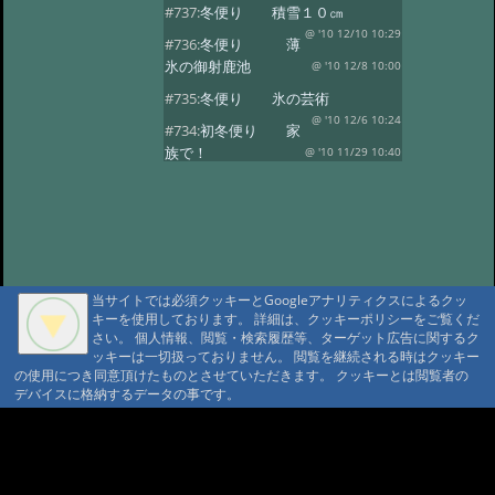
#737:
冬便り 積雪１０㎝
@ '10 12/10 10:29
#736:
冬便り 薄
氷の御射鹿池
@ '10 12/8 10:00
#735:
冬便り 氷の芸術
@ '10 12/6 10:24
#734:
初冬便り 家
族で！
@ '10 11/29 10:40
#733:
初冬便り 小さな氷柱
@ '10 11/25 10:49
#732:
初冬便り 雪
@ '10 11/16 10:41
#731:
初冬便り 秋
の風景
@ '10 11/8 12:10
当サイトでは必須クッキーとGoogleアナリティクスによるクッ
#730:
初冬便り 御柱
キーを使用しております。 詳細は、クッキーポリシーをご覧くだ
@ '10 11/6 10:28
#729:
初冬便り 初
さい。 個人情報、閲覧・検索履歴等、ターゲット広告に関するク
ッキーは一切扱っておりません。 閲覧を継続される時はクッキー
冠雪
@ '10 11/5 12:36
の使用につき同意頂けたものとさせていただきます。 クッキーとは閲覧者の
#728:
初冬便り 哀愁
デバイスに格納するデータの事です。
@ '10 11/3 10:13
#727:
秋便り 御射
A A
鹿池の今朝
@ '10 10/29 11:08
A A A MountAin TRAD
#726:
秋便り 人気の御射か池